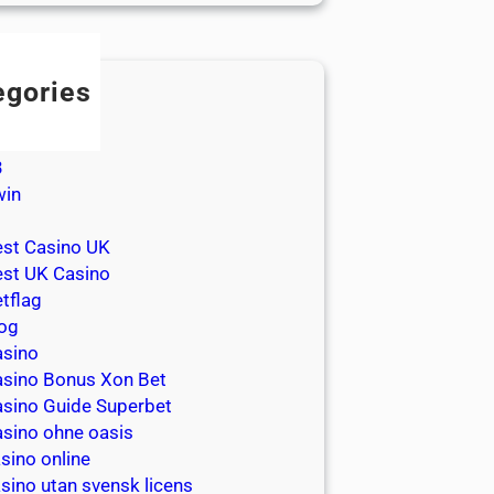
egories
Без рубрики
3
win
st Casino UK
st UK Casino
tflag
og
asino
sino Bonus Xon Bet
sino Guide Superbet
sino ohne oasis
sino online
sino utan svensk licens