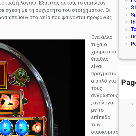
Pu
υστικά ή λογικά. Εξαιτίας αυτού, το επιπλέον
S 
σε σχέση με τη συχνότητα του στοιχήματος. Οι
Sp
ιπροσωπεύουν στοιχεία που φαίνονται προφανώς
t
T
Un
Ένα άλλο
Р
τυχαίο
χρηματικό
έπαθλο
είναι
πραγματικ
ά απλό για
Pag
τους
ανθρώπους
, ανάλογα
με το
επίπεδο
των
διασκορπισ