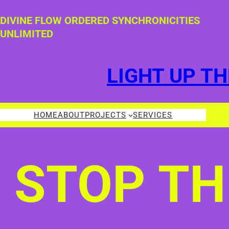
Skip
to
DIVINE FLOW ORDERED SYNCHRONICITIES
content
UNLIMITED
LIGHT UP T
HOME
ABOUT
PROJECTS
SERVICES
STOP
TH