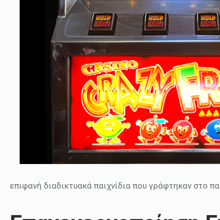
επιφανή διαδικτυακά παιχνίδια που γράφτηκαν στο πα