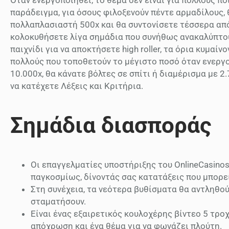
Όταν ενεργοποιηθεί, το θέμα δεν είναι για πολλούς ποι
παράδειγμα, για όσους φιλοξενούν πέντε αρμαδίλους,
πολλαπλασιαστή 500x και θα συντονίσετε τέσσερα από 
κολοκυθήσετε λίγα σημάδια που συνήθως ανακαλύπτο
παιχνίδι για να αποκτήσετε high roller, τα όρια κυμαίν
πολλούς που τοποθετούν το μέγιστο ποσό όταν ενεργ
10.000x, θα κάνατε βόλτες σε σπίτι ή διαμέρισμα με 2
να κατέχετε Λέξεις και Κριτήρια.
Σημάδια διασποράς
Οι επαγγελματίες υποστήριξης του OnlineCasino
παγκοσμίως, δίνοντάς σας κατατάξεις που μπορεί
Στη συνέχεια, τα νεότερα βυθίσματα θα αντληθούν
σταματήσουν.
Είναι ένας εξαιρετικός κουλοχέρης βίντεο 5 τρ
απόχρωση και ένα θέμα για να φωνάζει πλούτη.