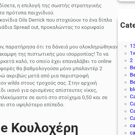
δίσετε, η επιλογή της σωστής στρατηγικής
τε πρότυπα παιχνιδιού.
ονίδια Oils Derrick που στοχεύουν το ένα δίπλα
Cat
μάδια Spread out, προκαλώντας το κορυφαίο
! 
1
1
ν, παρατήρησα ότι τα δάνειά μου ολοκληρώθηκαν
1
άκαμψη της πιστωτικής μου ισορροπίας! Το να
2
ρκετά καλό, το οποίο έχει επαναλάβει το online
Be
ς φορές θα βαθμολογούσα μόνο μπαλαντέρ 2
Be
Εδώ ακριβώς μετά από μια περιστροφή
Be
έον wilds στους τροχούς σας. Στην αρχική
bl
δι ικανό για ορισμένες απίστευτες νίκες,
C
πλεκόμαστε σε αυτό στο στοίχημα 0,50 και σε
Ca
ει στο υψηλότερο επίπεδο.
Ca
Ca
ne Κουλοχέρη
ca
ca