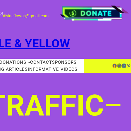
divineflowos@gmail.com
LE & YELLOW
DONATIONS
CONTACT
SPONSORS
Facebook
Twitter
LinkedIn
Pinterest
NG ARTICLES
INFORMATIVE VIDEOS
TRAFFIC
–