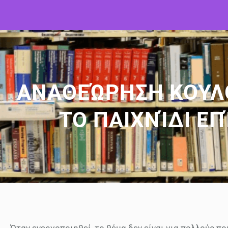
ΑΝΑΘΕΏΡΗΣΗ ΚΟΥΛΟ
ΤΟ ΠΑΙΧΝΊΔΙ ΕΠ