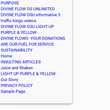
PURPOSE
DIVINE FLOW OS UNLIMITED
DIVINE FLOW OSU informative 3
traffic-kings videos
DIVINE FLOW OSU LIGHT UP
PURPLE & YELLOW
DIVINE FLOWS -YOUR DONATIONS
ARE OUR FUEL FOR SERVICE
SUSTAINABILITY
Home
INSULTING ARTICLES
Juice and Shakes
LIGHT UP PURPLE & YELLOW
Our Story
PRIVACY POLICY
Sample Page