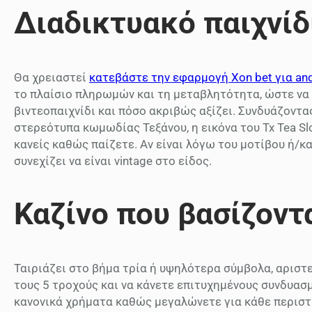
Διαδικτυακό παιχνίδ
Θα χρειαστεί
κατεβάστε την εφαρμογή Xon bet για an
το πλαίσιο πληρωμών και τη μεταβλητότητα, ώστε να 
βιντεοπαιχνίδι και πόσο ακριβώς αξίζει. Συνδυάζοντα
στερεότυπα κωμωδίας Τεξάνου, η εικόνα του Tx Tea Sl
κανείς καθώς παίζετε. Αν είναι λόγω του μοτίβου ή/κα
συνεχίζει να είναι vintage στο είδος.
Καζίνο που βασίζοντ
Ταιριάζει στο βήμα τρία ή υψηλότερα σύμβολα, αριστ
τους 5 τροχούς και να κάνετε επιτυχημένους συνδυασμ
κανονικά χρήματα καθώς μεγαλώνετε για κάθε περιστρ