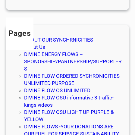
h
l
b
e
Pages
f
ABOUT OUR SYNCHRNICITIES
i
About Us
n
DIVINE ENERGY FLOWS –
d
SPONORSHIP/PARTNERSHIP/SUPPORTER
e
S
n
DIVINE FLOW ORDERED SYCHRONICITIES
v
UNLIMITED PURPOSE
o
DIVINE FLOW OS UNLIMITED
n
DIVINE FLOW OSU informative 3 traffic-
A
kings videos
t
DIVINE FLOW OSU LIGHT UP PURPLE &
h
YELLOW
l
DIVINE FLOWS -YOUR DONATIONS ARE
e
OUR FUEL FOR SERVICE SUSTAINABILITY
t