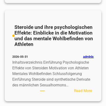
r
w
и
i
т
e
a
м
n
в
h
l
э
U
о
e
a
х
p
м
n
n
о
с
Steroide und ihre psychologischen
о
s
d
м
к
Effekte: Einblicke in die Motivation
м
i
t
а
und das mentale Wohlbefinden von
е
v
h
ч
Athleten
н
e
e
а
т
G
A
т
а
admlnlx
2026-05-31
u
l
ь
Inhaltsverzeichnis Einführung Psychologische
i
l
н
Effekte von Steroiden Motivation von Athleten
d
u
а
Mentales Wohlbefinden Schlussfolgerung
e
r
т
Einführung Steroide sind synthetische Derivate
e
е
des männlichen Sexualhormons…
o
л
:
Read More
f
е
S
b
ф
t
c
о