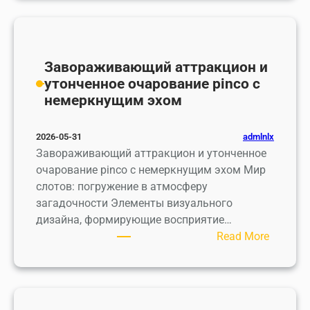
V
r
о
o
o
б
t
n
ы
r
e
ч
Завораживающий аттракцион и
e
C
н
утонченное очарование pinco с
P
y
ы
немеркнущим эхом
e
p
й
r
i
п
admlnlx
2026-05-31
f
o
о
Завораживающий аттракцион и утонченное
o
n
д
очарование pinco с немеркнущим эхом Мир
r
a
х
слотов: погружение в атмосферу
m
t
о
загадочности Элементы визуального
a
e
д
дизайна, формирующие восприятие…
n
2
и
:
Read More
c
5
з
З
e
0
а
а
S
:
х
в
p
Ο
в
о
o
δ