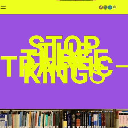
Facebook
Twitter
LinkedIn
Pinterest
STOP
THE
THREE
TRAFFIC
KING
S