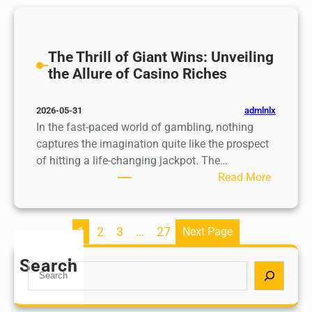
e
g
н
r
a
:
o
m
к
i
The Thrill of Giant Wins: Unveiling
e
а
d
the Allure of Casino Riches
f
к
e
o
о
u
admlnlx
2026-05-31
r
т
n
In the fast-paced world of gambling, nothing
D
к
d
captures the imagination quite like the prospect
e
р
i
of hitting a life-changing jackpot. The…
d
ы
h
:
Read More
i
т
r
T
c
ь
e
h
a
м
p
e
t
1
2
3
…
27
Next Page
и
s
T
e
р
y
h
Search
d
о
S
c
r
P
н
e
h
i
l
л
a
o
l