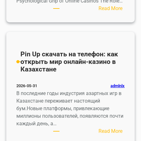
Psychological Grip of Online Casinos The Role…
а
о
D
а
:
Read More
н
л
u
м
N
и
и
r
и
a
е
м
a
v
p
п
b
i
i
к
o
g
n
а
l
a
Pin Up скачать на телефон: как
c
з
i
t
открыть мир онлайн‑казино в
o
и
n
i
Казахстане
с
н
2
n
н
о
0
g
е
admlnlx
2026-05-31
и
0
W
м
В последние годы индустрия азартных игр в
в
:
i
е
Казахстане переживает настоящий
о
A
t
р
бум.Новые платформы, привлекающие
л
C
h
к
миллионы пользователей, появляются почти
ш
o
d
н
каждый день, а…
е
m
r
у
:
Read More
б
p
a
щ
P
с