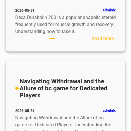
е
з
н
п
admlnlx
2026-05-31
и
и
е
Deca Durabolin 200 is a popular anabolic steroid
н
у
р
frequently used for muscle growth and recovery.
о
т
е
Understanding how to take it…
с
о
п
:
Read More
и
н
л
H
г
ч
е
o
р
е
т
w
о
н
е
t
к
н
н
o
а
о
и
T
Navigating Withdrawal and the
м
е
е
a
Allure of bc game for Dedicated
и
о
у
k
Players
и
ч
д
e
п
а
а
D
о
admlnlx
2026-05-31
р
ч
e
б
Navigating Withdrawal and the Allure of bc
о
и
c
е
game for Dedicated Players Understanding the
в
в
a
д