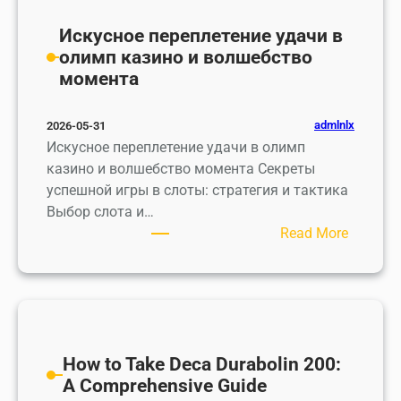
а
р
r
η
т
а
Искусное переплетение удачи в
t
γ
ы
ж
олимп казино и волшебство
i
ό
в
и
момента
v
ς
а
в
e
γ
ю
а
admlnlx
2026-05-31
ι
щ
ю
Искусное переплетение удачи в олимп
α
и
щ
казино и волшебство момента Секреты
Χ
й
и
успешной игры в слоты: стратегия и тактика
ρ
м
й
Выбор слота и…
ή
и
а
:
Read More
σ
р
т
И
τ
о
т
с
ε
л
р
к
ς
и
а
у
м
к
с
п
ц
н
How to Take Deca Durabolin 200:
к
и
о
A Comprehensive Guide
а
о