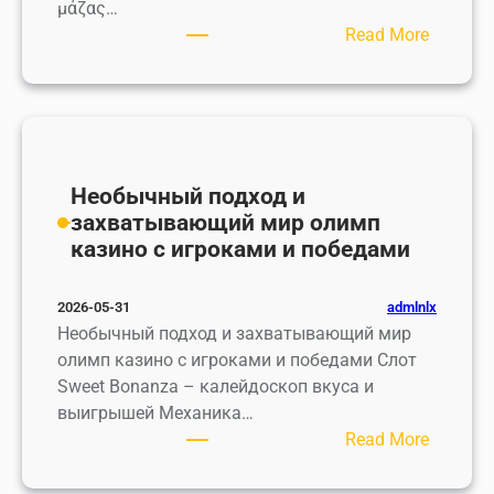
p
μάζας…
r
:
Read More
i
Δ
m
ο
e
σ
s
ο
P
λ
o
ο
Необычный подход и
u
γ
захватывающий мир олимп
r
ί
казино с игроками и победами
O
α
p
T
admlnlx
2026-05-31
t
e
Необычный подход и захватывающий мир
i
s
олимп казино с игроками и победами Слот
m
t
Sweet Bonanza – калейдоскоп вкуса и
i
o
выигрышей Механика…
s
s
:
Read More
e
t
Н
r
e
е