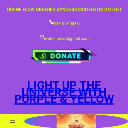
Skip
DIVINE FLOW ORDERED SYNCHRONICITIES UNLIMITED
to
content
228.313.9836
divineflowos@gmail.com
LIGHT UP THE
UNIVERSE WITH
PURPLE & YELLOW