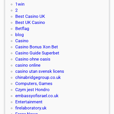
l
1win
н
n
i
2
е
b
n
Best Casino UK
l
g
Best UK Casino
i
t
Betflag
c
h
blog
k
e
Casino
e
A
Casino Bonus Xon Bet
i
l
Casino Guide Superbet
n
l
Casino ohne oasis
d
u
casino online
i
r
casino utan svensk licens
e
e
chinabridgegroup.co.uk
M
o
Computers, Games
o
f
Czym jest Hondro
t
C
embassyofisrael.co.uk
i
a
Entertainment
v
s
firelaboratory.uk
a
i