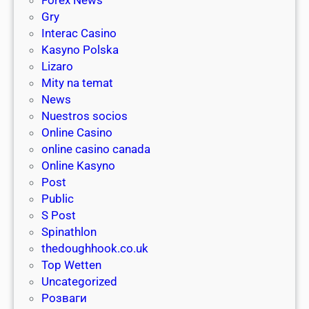
Forex News
t
n
Gry
i
o
Interac Casino
o
R
Kasyno Polska
n
i
Lizaro
u
c
Mity na temat
n
h
News
d
e
Nuestros socios
d
s
Online Casino
a
online casino canada
s
Online Kasyno
m
Post
e
Public
n
S Post
t
Spinathlon
a
thedoughhook.co.uk
l
Top Wetten
e
Uncategorized
W
Розваги
o