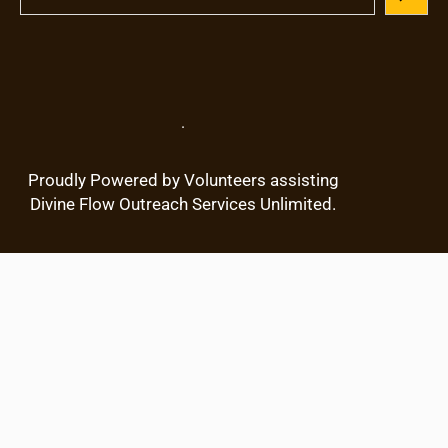
e
a
r
c
h
.
Proudly Powered by Volunteers assisting
Divine Flow Outreach Services Unlimited.