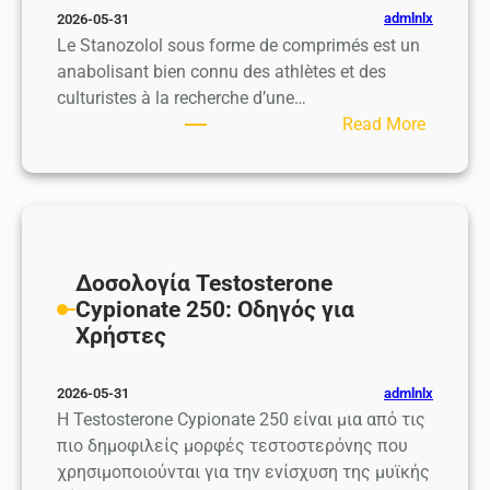
admlnlx
2026-05-31
Le Stanozolol sous forme de comprimés est un
anabolisant bien connu des athlètes et des
culturistes à la recherche d’une…
:
Read More
S
t
a
n
o
z
Δοσολογία Testosterone
o
Cypionate 250: Οδηγός για
l
Χρήστες
o
l
admlnlx
2026-05-31
C
Η Testοsterone Cypionate 250 είναι μια από τις
o
πιο δημοφιλείς μορφές τεστοστερόνης που
m
χρησιμοποιούνται για την ενίσχυση της μυϊκής