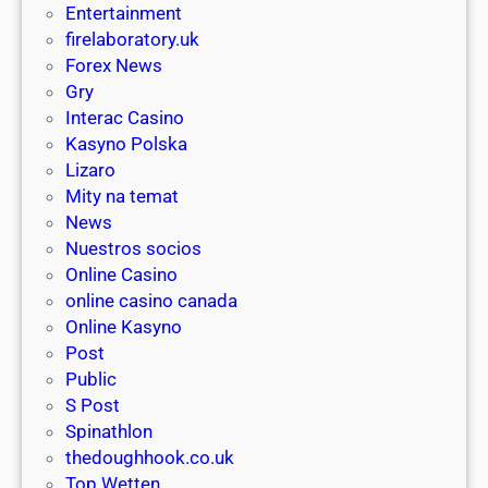
Entertainment
firelaboratory.uk
Forex News
Gry
Interac Casino
Kasyno Polska
Lizaro
Mity na temat
News
Nuestros socios
Online Casino
online casino canada
Online Kasyno
Post
Public
S Post
Spinathlon
thedoughhook.co.uk
Top Wetten