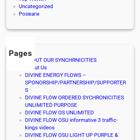
Uncategorized
Розваги
Pages
ABOUT OUR SYNCHRNICITIES
About Us
DIVINE ENERGY FLOWS –
SPONORSHIP/PARTNERSHIP/SUPPORTER
S
DIVINE FLOW ORDERED SYCHRONICITIES
UNLIMITED PURPOSE
DIVINE FLOW OS UNLIMITED
DIVINE FLOW OSU informative 3 traffic-
kings videos
DIVINE FLOW OSU LIGHT UP PURPLE &