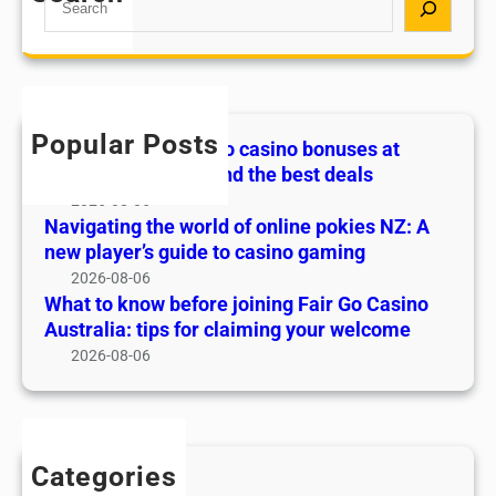
т
н
e
р
у
ы
a
и
а
й
r
г
л
к
c
р
ь
э
h
и
Popular Posts
н
The ultimate guide to casino bonuses at
ш
б
ы
Online Pokies NZ: find the best deals
б
о
е
2026-08-06
э
н
Н
Navigating the world of online pokies NZ: A
к
у
о
new player’s guide to casino gaming
с
в
2026-08-06
о
о
What to know before joining Fair Go Casino
в
с
Australia: tips for claiming your welcome
к
т
2026-08-06
а
и
з
и
н
Categories
о