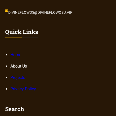
DIVINEFLOWOS@DIVINEFLOWOSU.VIP
Quick Links
Home
About Us
Projects
Privacy Policy
Search