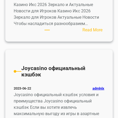
Казино Икс 2026 Зеркало и Актуальные
Новости для Игроков Казино Икс 2026
Зеркало для Игроков Актуальные Новости
Чтобы насладиться разнообразием…
:
Read More
К
а
з
и
н
о
Joycasino официальный
И
кэшбэк
к
с
admlnlx
2023-06-22
2
Joycasino официальный кэшбэк условия и
0
преимущества Joycasino официальный
2
кэшбэк Если вы хотите извлечь
6
максимальную выгоду из игры в азартные