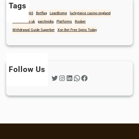
Tags
1win
Bet365
Betflag
LeanBiome
luckytwice casino england
mad casino uk
paichnidia
Platforms
Roobet
Withdrawal Guide Superbet
Xon Bet Free Spins Today
Follow Us
Twitter
Instagram
LinkedIn
WhatsApp
Facebook