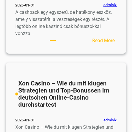
admlnlx
2026-01-31
A cashback egy egyszerű, de hatékony eszköz,
amely visszatéríti a veszteségek egy részét. A
legtöbb online kaszinó csak bónuszokkal
vonzza…
:
Read More
A
z
ü
n
n
e
Xon Casino – Wie du mit klugen
p
Strategien und Top‑Bonussen im
i
deutschen Online‑Casino
c
durchstartest
a
s
admlnlx
2026-01-31
h
Xon Casino – Wie du mit klugen Strategien und