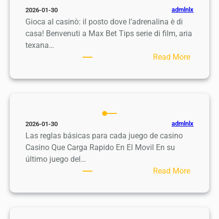
t
g
m
admlnlx
2026-01-30
u
a
e
é
Gioca al casinò: il posto dove l’adrenalina è di
n
l
n
casa! Benvenuti a Max Bet Tips serie di film, aria
d
n
y
texana…
T
R
b
:
Read More
o
o
ő
S
p
u
l
n
‑
l
a
a
B
e
z
i
o
t
N
C
n
t
admlnlx
2026-01-30
V
a
u
e
Las reglas básicas para cada juego de casino
C
s
s
Casino Que Carga Rapido En El Movil En su
a
i
s
último juego del…
s
n
e
:
Read More
i
o
n
u
n
G
i
n
o
i
m
t
-
r
d
i