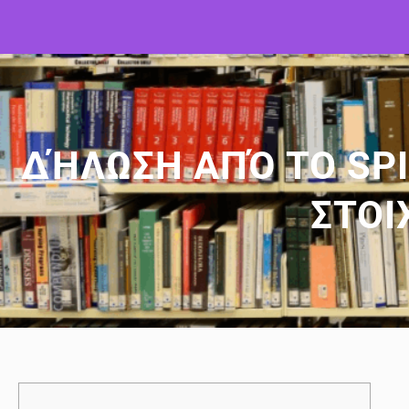
ΔΉΛΩΣΗ ΑΠΌ ΤΟ SP
ΣΤΟΙ