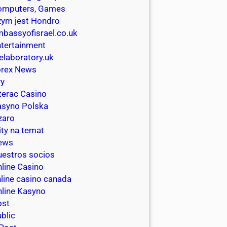
omputers, Games
ym jest Hondro
bassyofisrael.co.uk
tertainment
relaboratory.uk
orex News
ry
terac Casino
asyno Polska
zaro
ty na temat
ews
estros socios
line Casino
line casino canada
line Kasyno
ost
blic