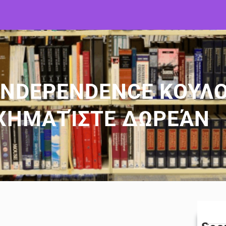
INDEPENDENCE ΚΟΥΛ
ΧΗΜΑΤΊΣΤΕ ΔΩΡΕΆΝ