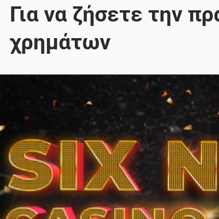
Για να ζήσετε την π
χρημάτων