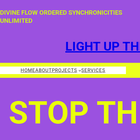
Skip
to
DIVINE FLOW ORDERED SYNCHRONICITIES
content
UNLIMITED
LIGHT UP T
HOME
ABOUT
PROJECTS
SERVICES
STOP
TH