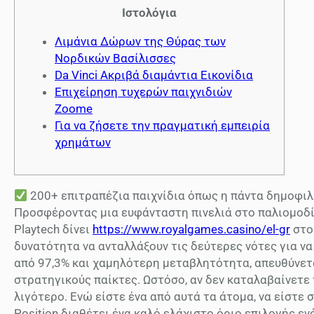
Ιστολόγια
Λιμάνια Δώρων της Θύρας των
Νορδικών Βασίλισσες
Da Vinci Ακριβά διαμάντια Εικονίδια
Επιχείρηση τυχερών παιχνιδιών
Zoome
Για να ζήσετε την πραγματική εμπειρία
χρημάτων
200+ επιτραπέζια παιχνίδια όπως η πάντα δημοφιλ
Προσφέροντας μια ευφάνταστη πινελιά στο παλιομοδίτ
Playtech δίνει
https://www.royalgames.casino/el-gr
στου
δυνατότητα να ανταλλάξουν τις δεύτερες νότες για να
από 97,3% και χαμηλότερη μεταβλητότητα, απευθύνετα
στρατηγικούς παίκτες. Ωστόσο, αν δεν καταλαβαίνετε τ
λιγότερο. Ενώ είστε ένα από αυτά τα άτομα, να είστε σ
Position διαθέτει ένα καλό ελάχιστο όριο επιλογής εν