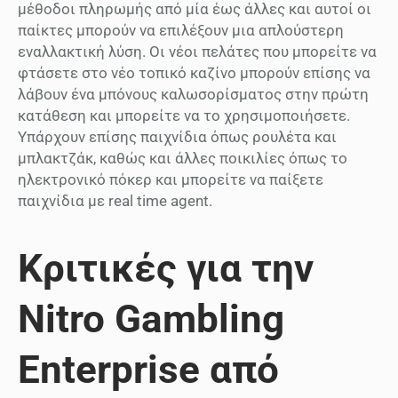
μέθοδοι πληρωμής από μία έως άλλες και αυτοί οι
παίκτες μπορούν να επιλέξουν μια απλούστερη
εναλλακτική λύση. Οι νέοι πελάτες που μπορείτε να
φτάσετε στο νέο τοπικό καζίνο μπορούν επίσης να
λάβουν ένα μπόνους καλωσορίσματος στην πρώτη
κατάθεση και μπορείτε να το χρησιμοποιήσετε.
Υπάρχουν επίσης παιχνίδια όπως ρουλέτα και
μπλακτζάκ, καθώς και άλλες ποικιλίες όπως το
ηλεκτρονικό πόκερ και μπορείτε να παίξετε
παιχνίδια με real time agent.
Κριτικές για την
Nitro Gambling
Enterprise από