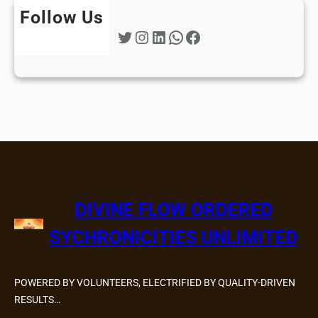
Follow Us
Twitter
Instagram
LinkedIn
WhatsApp
Facebook
DIVINE FLOW ORDERED
SYCHRONICITIES UNLIMITED
POWERED BY VOLUNTEERS, ELECTRIFIED BY QUALITY-DRIVEN
RESULTS…