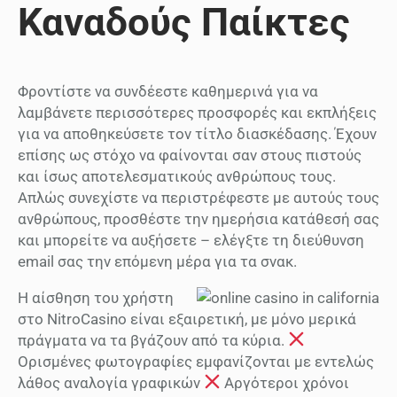
Καναδούς Παίκτες
Φροντίστε να συνδέεστε καθημερινά για να
λαμβάνετε περισσότερες προσφορές και εκπλήξεις
για να αποθηκεύσετε τον τίτλο διασκέδασης. Έχουν
επίσης ως στόχο να φαίνονται σαν στους πιστούς
και ίσως αποτελεσματικούς ανθρώπους τους.
Απλώς συνεχίστε να περιστρέφεστε με αυτούς τους
ανθρώπους, προσθέστε την ημερήσια κατάθεσή σας
και μπορείτε να αυξήσετε – ελέγξτε τη διεύθυνση
email σας την επόμενη μέρα για τα σνακ.
Η αίσθηση του χρήστη
στο NitroCasino είναι εξαιρετική, με μόνο μερικά
πράγματα να τα βγάζουν από τα κύρια.
Ορισμένες φωτογραφίες εμφανίζονται με εντελώς
λάθος αναλογία γραφικών
Αργότεροι χρόνοι