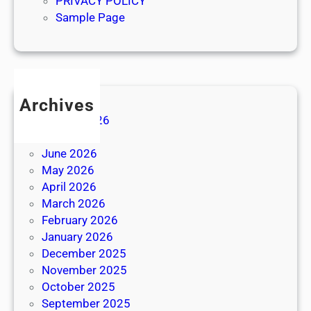
PRIVACY POLICY
Sample Page
Archives
August 2026
July 2026
June 2026
May 2026
April 2026
March 2026
February 2026
January 2026
December 2025
November 2025
October 2025
September 2025