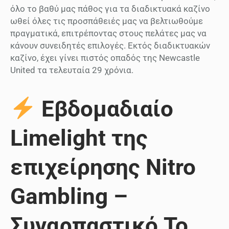
όλο το βαθύ μας πάθος για τα διαδικτυακά καζίνο
ωθεί όλες τις προσπάθειές μας να βελτιωθούμε
πραγματικά, επιτρέποντας στους πελάτες μας να
κάνουν συνειδητές επιλογές. Εκτός διαδικτυακών
καζίνο, έχει γίνει πιστός οπαδός της Newcastle
United τα τελευταία 29 χρόνια.
Εβδομαδιαίο
Limelight της
επιχείρησης Nitro
Gambling –
Συναρπαστικό Το