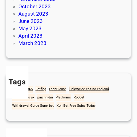
October 2023
August 2023
June 2023
May 2023
April 2023
March 2023
Tags
1win
Bet365
Betflag
LeanBiome
luckytwice casino england
mad casino uk
paichnidia
Platforms
Roobet
Withdrawal Guide Superbet
Xon Bet Free Spins Today