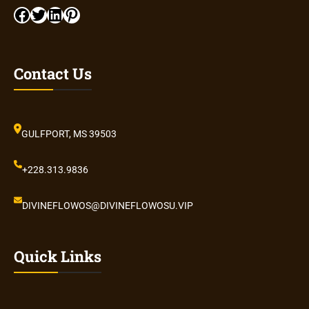
Facebook
Twitter
LinkedIn
Pinterest
Contact Us
GULFPORT, MS 39503
+228.313.9836
DIVINEFLOWOS@DIVINEFLOWOSU.VIP
Quick Links