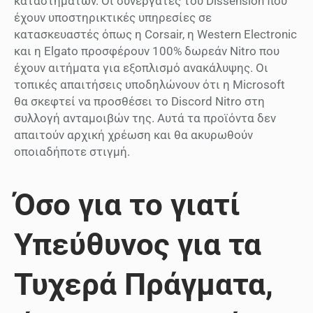
καταστημάτων. Οι συνεργάτες του Dissension που
έχουν υποστηρικτικές υπηρεσίες σε
κατασκευαστές όπως η Corsair, η Western Electronic
και η Elgato προσφέρουν 100% δωρεάν Nitro που
έχουν αιτήματα για εξοπλισμό ανακάλυψης. Οι
τοπικές απαιτήσεις υποδηλώνουν ότι η Microsoft
θα σκεφτεί να προσθέσει το Discord Nitro στη
συλλογή ανταμοιβών της. Αυτά τα προϊόντα δεν
απαιτούν αρχική χρέωση και θα ακυρωθούν
οποιαδήποτε στιγμή.
Όσο για το γιατί
Υπεύθυνος για τα
Τυχερά Πράγματα,