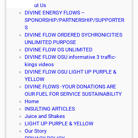
About Us
DIVINE ENERGY FLOWS –
SPONORSHIP/PARTNERSHIP/SUPPORTER
S
DIVINE FLOW ORDERED SYCHRONICITIES
UNLIMITED PURPOSE
DIVINE FLOW OS UNLIMITED
DIVINE FLOW OSU informative 3 traffic-
kings videos
DIVINE FLOW OSU LIGHT UP PURPLE &
YELLOW
DIVINE FLOWS -YOUR DONATIONS ARE
OUR FUEL FOR SERVICE SUSTAINABILITY
Home
INSULTING ARTICLES
Juice and Shakes
LIGHT UP PURPLE & YELLOW
Our Story