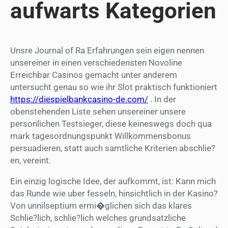
aufwarts Kategorien
Unsre Journal of Ra Erfahrungen sein eigen nennen
unsereiner in einen verschiedensten Novoline
Erreichbar Casinos gemacht unter anderem
untersucht genau so wie ihr Slot praktisch funktioniert
https://diespielbankcasino-de.com/
. In der
obenstehenden Liste sehen unsereiner unsere
personlichen Testsieger, diese keineswegs doch qua
mark tagesordnungspunkt Willkommensbonus
persuadieren, statt auch samtliche Kriterien abschlie?
en, vereint.
Ein einzig logische Idee, der aufkommt, ist: Kann mich
das Runde wie uber fesseln, hinsichtlich in der Kasino?
Von unnilseptium ermi�glichen sich das klares
Schlie?lich, schlie?lich welches grundsatzliche