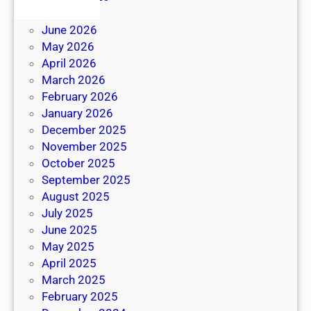
July 2026
June 2026
May 2026
April 2026
March 2026
February 2026
January 2026
December 2025
November 2025
October 2025
September 2025
August 2025
July 2025
June 2025
May 2025
April 2025
March 2025
February 2025