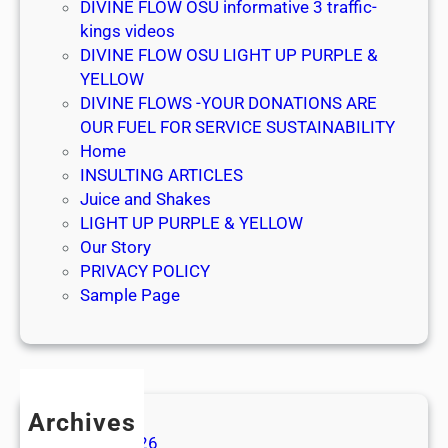
DIVINE FLOW OSU informative 3 traffic-
kings videos
DIVINE FLOW OSU LIGHT UP PURPLE &
YELLOW
DIVINE FLOWS -YOUR DONATIONS ARE
OUR FUEL FOR SERVICE SUSTAINABILITY
Home
INSULTING ARTICLES
Juice and Shakes
LIGHT UP PURPLE & YELLOW
Our Story
PRIVACY POLICY
Sample Page
Archives
August 2026