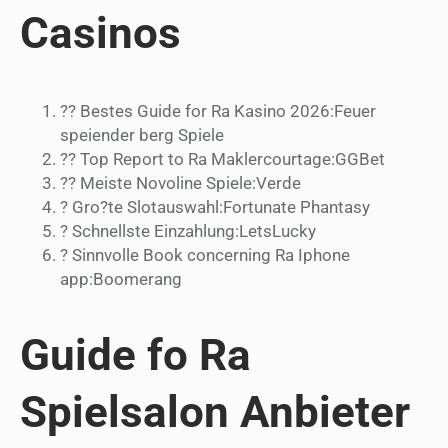
Casinos
?? Bestes Guide for Ra Kasino 2026:Feuer
speiender berg Spiele
?? Top Report to Ra Maklercourtage:GGBet
?? Meiste Novoline Spiele:Verde
? Gro?te Slotauswahl:Fortunate Phantasy
? Schnellste Einzahlung:LetsLucky
? Sinnvolle Book concerning Ra Iphone
app:Boomerang
Guide fo Ra
Spielsalon Anbieter