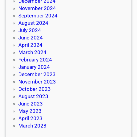
December 2024
November 2024
September 2024
August 2024
July 2024
June 2024
April 2024
March 2024
February 2024
January 2024
December 2023
November 2023
October 2023
August 2023
June 2023
May 2023
April 2023
March 2023