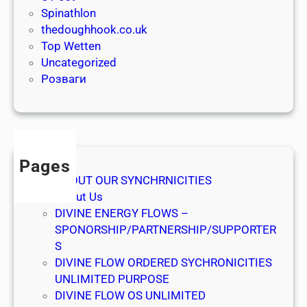
e
Spinathlon
s
thedoughhook.co.uk
o
Top Wetten
r
Uncategorized
i
Розваги
S
v
e
r
i
Pages
g
ABOUT OUR SYNCHRNICITIES
e
About Us
DIVINE ENERGY FLOWS –
SPONORSHIP/PARTNERSHIP/SUPPORTER
S
DIVINE FLOW ORDERED SYCHRONICITIES
UNLIMITED PURPOSE
DIVINE FLOW OS UNLIMITED