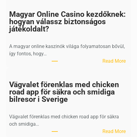
l
e
Magyar Online Casino kezdőknek:
g
hogyan válassz biztonságos
j
játékoldalt?
o
b
A magyar online kaszinók világa folyamatosan bővül,
b
így fontos, hogy…
j
:
Read More
á
M
t
a
é
g
Vägvalet förenklas med chicken
k
y
road app för säkra och smidiga
o
a
bilresor i Sverige
k
r
é
O
s
Vägvalet förenklas med chicken road app för säkra
n
b
och smidiga…
l
ó
:
Read More
i
n