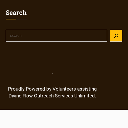
Search
S
e
a
r
c
h
.
Proudly Powered by Volunteers assisting
Divine Flow Outreach Services Unlimited.