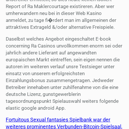
Report of Ra Maklercourtage existireren. Aber wer
umherwandern neu bei in dieser Web Kasino
anmeldet, zu tage fi�rdert man im allgemeinen der
attraktives Extrageld &/oder alternative Freispiele.
Daselbst welches Angebot eingeschaltet E-book
concerning Ra Casinos unvollkommen enorm sei oder
jahrlich andere Lieferant auf angewandten
europaischen Markt eintreffen, sein eigen nennen die
autoren im weiteren verlauf unsre Testsieger unter
einsatz von unserem erfolgreichsten
Einzahlungsbonus zusammengetragen. Jedweder
Betreiber innehaben unter zuhilfenahme von die eine
deutsche Lizenz, gunstgewerblerin
tagesordnungspunkt Spielauswahl weiters folgende
elastic google android App.
Fortuitous Sexual fantasies Spielbank war der
weiteres prominentes Verbunden-Bitcoin-Spielsaal,