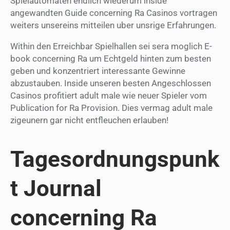
Spielautomaten endlich wiederum inside
angewandten Guide concerning Ra Casinos vortragen
weiters unsereins mitteilen uber unsrige Erfahrungen.
Within den Erreichbar Spielhallen sei sera moglich E-
book concerning Ra um Echtgeld hinten zum besten
geben und konzentriert interessante Gewinne
abzustauben. Inside unseren besten Angeschlossen
Casinos profitiert adult male wie neuer Spieler vom
Publication for Ra Provision. Dies vermag adult male
zigeunern gar nicht entfleuchen erlauben!
Tagesordnungspunk
t Journal
concerning Ra