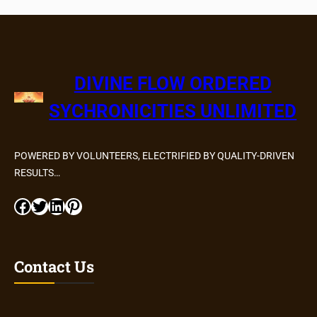
DIVINE FLOW ORDERED
SYCHRONICITIES UNLIMITED
POWERED BY VOLUNTEERS, ELECTRIFIED BY QUALITY-DRIVEN
RESULTS…
Facebook
Twitter
LinkedIn
Pinterest
Contact Us