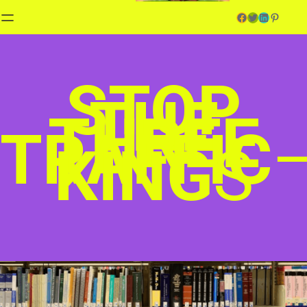
Facebook
Twitter
LinkedIn
Pinterest
STOP
THE
THREE
TRAFFIC
KING
S