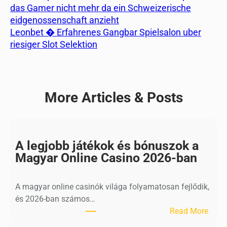
das Gamer nicht mehr da ein Schweizerische
eidgenossenschaft anzieht
Leonbet � Erfahrenes Gangbar Spielsalon uber
riesiger Slot Selektion
More Articles & Posts
A legjobb játékok és bónuszok a
Magyar Online Casino 2026-ban
A magyar online casinók világa folyamatosan fejlődik,
és 2026-ban számos…
:
Read More
A