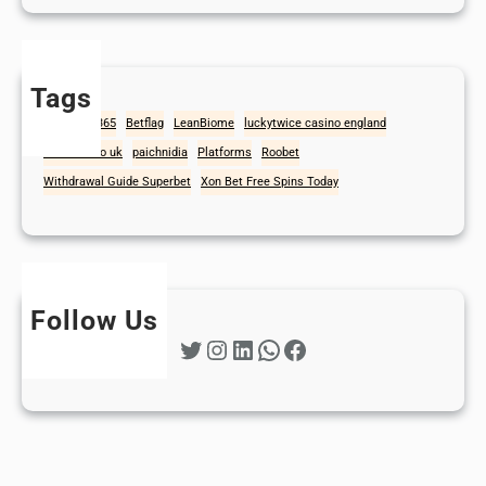
Tags
1win
Bet365
Betflag
LeanBiome
luckytwice casino england
mad casino uk
paichnidia
Platforms
Roobet
Withdrawal Guide Superbet
Xon Bet Free Spins Today
Follow Us
Twitter
Instagram
LinkedIn
WhatsApp
Facebook