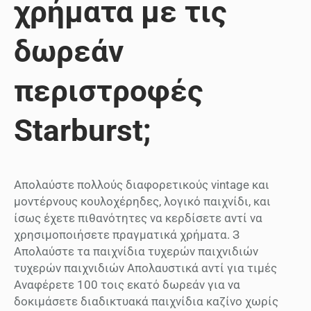
χρήματα με τις
δωρεάν
περιστροφές
Starburst;
Απολαύστε πολλούς διαφορετικούς vintage και
μοντέρνους κουλοχέρηδες, λογικό παιχνίδι, και
ίσως έχετε πιθανότητες να κερδίσετε αντί να
χρησιμοποιήσετε πραγματικά χρήματα. З
Απολαύστε τα παιχνίδια τυχερών παιχνιδιών
τυχερών παιχνιδιών Απολαυστικά αντί για τιμές
Αναφέρετε 100 τοις εκατό δωρεάν για να
δοκιμάσετε διαδικτυακά παιχνίδια καζίνο χωρίς