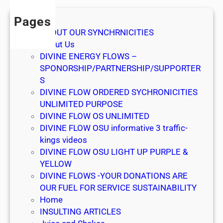
s
í
t
b
Pages
a
l
ABOUT OUR SYNCHRNICITIES
r
e
About Us
t
s
DIVINE ENERGY FLOWS –
o
SPONORSHIP/PARTNERSHIP/SUPPORTER
w
S
e
DIVINE FLOW ORDERED SYCHRONICITIES
g
UNLIMITED PURPOSE
o
DIVINE FLOW OS UNLIMITED
k
DIVINE FLOW OSU informative 3 traffic-
u
kings videos
l
DIVINE FLOW OSU LIGHT UP PURPLE &
k
YELLOW
i
DIVINE FLOWS -YOUR DONATIONS ARE
OUR FUEL FOR SERVICE SUSTAINABILITY
Home
INSULTING ARTICLES