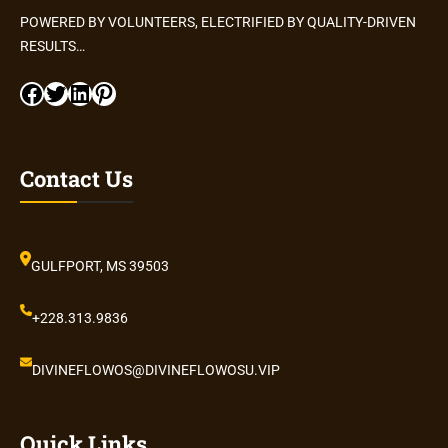
POWERED BY VOLUNTEERS, ELECTRIFIED BY QUALITY-DRIVEN
RESULTS…
Facebook
Twitter
LinkedIn
Pinterest
Contact Us
GULFPORT, MS 39503
+228.313.9836
DIVINEFLOWOS@DIVINEFLOWOSU.VIP
Quick Links