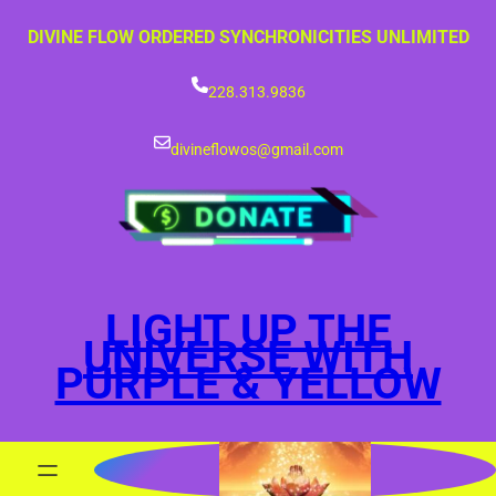
Skip
DIVINE FLOW ORDERED SYNCHRONICITIES UNLIMITED
to
content
228.313.9836
divineflowos@gmail.com
LIGHT UP THE
UNIVERSE WITH
PURPLE & YELLOW