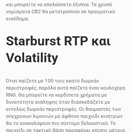
και μπορείτε να απολαύσετε έξυπνα. Τα χρυσά
νομίσματα CB2 θα μετατραπούν σε πραγματικό
εισόδημα.
Starburst RTP και
Volatility
Όταν παίζετε με 100 τοις εκατό δωρεάν
περιστροφές, παρόλα αυτά παίζετε έναν κουλοχέρη
RNG. Θα μπορείτε να κερδίσετε χρήματα με
δυνατότητα ανάληψης όταν διασκεδάζετε με
εντελώς δωρεάν περιστροφές. Οι θαυμαστές των
σύγχρονων λιμανιών με άφθονο παιχνίδι κινήτρων
θα το ανακαλύψουν πιο σύντομο δελεαστικό. Το
παιχνίδι σε τακτική βάση προσφέρει επίσης μέτρια