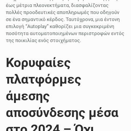
έως μέτρια πλεονεκτήματα, διασφαλίζοντας
πολλές προοδευτικές αποπληρωμές που οδηγούν
σε ένα σημαντικό κέρδος. Ταυτόχρονα, μια έντονη
επιλογή “Autoplay” καθορίζει μια συγκεκριμένη
ποσότητα αυτοματοποιημένων περιστροφών εντός
της ποικιλίας ενός στοιχήματος.
Κορυφαίες
πλατφόρμες
άμεσης
αποσύνδεσης μέσα
στο 2024 – Όχι