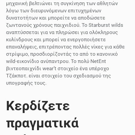
μηχανική βελτιώνει τη συγκίνηση των αθλητών
λόγω των διευρυνόμενων επιτυχημένων
δυνατοτήτων και μπορείτε να αποδώσετε
ζωντανούς χρόνους παιχνιδιού. Το Starburst wilds
αναπτύσσεται για να πληρώσει για ολόκληρους
κυλίνδρους και μπορεί να ενεργοποιήσετε
επαναλήψεις, επιτρέποντας πολλές νίκες για κάθε
στρίψιμο, προσδιορίζοντάς το από το κανονικό
wild-εικονίδιο ανύπαντρου. Το πολύ NetEnt
βιντεοπαιχνίδι wear’t στοιχείο ένα υπέροχο
Τζάκποτ. είναι στοιχείο του σχεδιασμού της
υπογραφής τους.
Κερδίζετε
πραγματικά