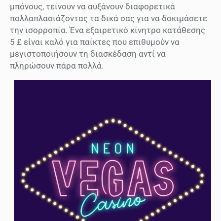
μπόνους, τείνουν να αυξάνουν διαφορετικά
πολλαπλασιάζοντας τα δικά σας για να δοκιμάσετε
την ισορροπία. Ένα εξαιρετικό κίνητρο κατάθεσης
5 £ είναι καλό για παίκτες που επιθυμούν να
μεγιστοποιήσουν τη διασκέδαση αντί να
πληρώσουν πάρα πολλά.