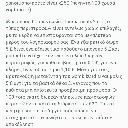
χρησιμοποιήσετε είναι x250 (πενήντα.100 χρυσά
νομίσματα).
Αυτός ο
τύπος περιστροφών είναι εντελώς χωρίς επιλογές,
με τα κέρδη να επιστρέφονται στο μεγαλύτερο
μέρος του λογαριασμού σας. Ένα εξαιρετικό δώρο
5 £ δίνει ένα εξαιρετικό πρόσθετο μπόνους 5 £ και
μπορείτε να έχετε έντεκα εντελώς δωρεάν
περιστροφές, για κάθε σεβαστή στα 0,1 £, για ένα
πλήρες twist αξίας βήμα 1,10 £. Μόνο για τους
Βρετανούς η μετακίνηση του Gamblizard είναι μόλις
5 £ αντί για τα βασικά δέκα £, γεγονός που το
καθιστά μια απίστευτα προσβάσιμη προσφορά. Οι
100 τοις εκατό δωρεάν πληρωμές περιστροφών
περιορίζονται κατά τη διάρκεια των £20. Τα νέα
κίνητρα και τα κέρδη για εσάς πρέπει να
στοιχηματιστούν πενήντα στιγμές πριν από την
αποκόλληση.