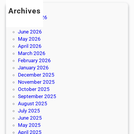
Archives
August 2026
July 2026
June 2026
May 2026
April 2026
March 2026
February 2026
January 2026
December 2025
November 2025
October 2025
September 2025
August 2025
July 2025
June 2025
May 2025
April 2025