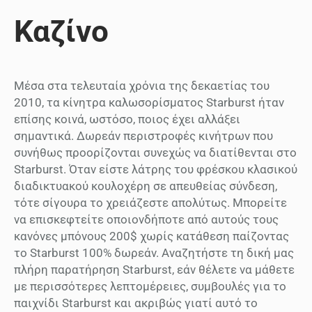
Καζίνο
Μέσα στα τελευταία χρόνια της δεκαετίας του
2010, τα κίνητρα καλωσορίσματος Starburst ήταν
επίσης κοινά, ωστόσο, ποιος έχει αλλάξει
σημαντικά. Δωρεάν περιστροφές κινήτρων που
συνήθως προορίζονται συνεχώς να διατίθενται στο
Starburst. Όταν είστε λάτρης του φρέσκου κλασικού
διαδικτυακού κουλοχέρη σε απευθείας σύνδεση,
τότε σίγουρα το χρειάζεστε απολύτως. Μπορείτε
να επισκεφτείτε οποιονδήποτε από αυτούς τους
κανόνες μπόνους 200$ χωρίς κατάθεση παίζοντας
το Starburst 100% δωρεάν. Αναζητήστε τη δική μας
πλήρη παρατήρηση Starburst, εάν θέλετε να μάθετε
με περισσότερες λεπτομέρειες, συμβουλές για το
παιχνίδι Starburst και ακριβώς γιατί αυτό το