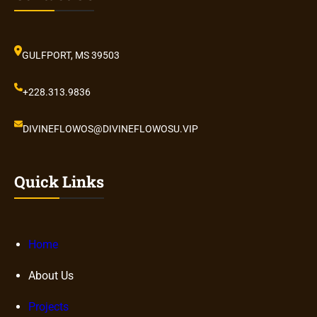
GULFPORT, MS 39503
+228.313.9836
DIVINEFLOWOS@DIVINEFLOWOSU.VIP
Quick Links
Home
About Us
Projects