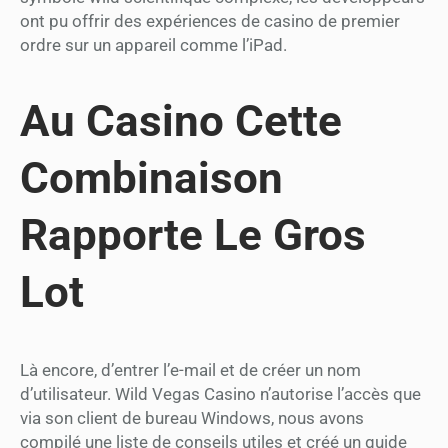
ont pu offrir des expériences de casino de premier
ordre sur un appareil comme l’iPad.
Au Casino Cette
Combinaison
Rapporte Le Gros
Lot
Là encore, d’entrer l’e-mail et de créer un nom
d’utilisateur. Wild Vegas Casino n’autorise l’accès que
via son client de bureau Windows, nous avons
compilé une liste de conseils utiles et créé un guide