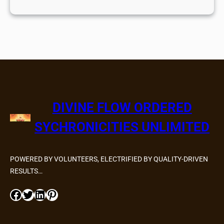
DIVINE FLOW ORDERED
SYCHRONICITIES UNLIMITED
POWERED BY VOLUNTEERS, ELECTRIFIED BY QUALITY-DRIVEN
RESULTS…
Facebook
Twitter
LinkedIn
Pinterest