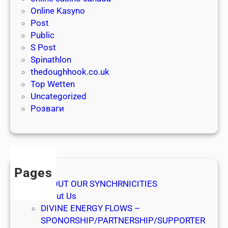
c
m
Online Kasyno
l
i
Post
a
n
Public
i
g
S Post
m
Spinathlon
i
thedoughhook.co.uk
n
Top Wetten
g
Uncategorized
y
Розваги
o
u
r
w
e
Pages
l
ABOUT OUR SYNCHRNICITIES
c
About Us
o
DIVINE ENERGY FLOWS –
m
SPONORSHIP/PARTNERSHIP/SUPPORTER
e