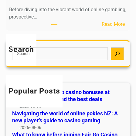
e
t
t
Before diving into the vibrant world of online gambling,
i
o
prospective…
n
c
:
Read More
g
a
W
t
s
h
h
i
a
Search
e
S
n
t
w
e
o
t
o
a
b
o
r
r
o
k
l
c
n
n
d
h
u
o
Popular Posts
The ultimate guide to casino bonuses at
o
s
w
Online Pokies NZ: find the best deals
f
e
b
2026-08-06
o
s
e
Navigating the world of online pokies NZ: A
n
a
f
new player’s guide to casino gaming
l
t
o
2026-08-06
i
O
r
What to know before joining Fair Go Casino
n