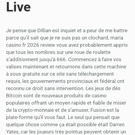
Live
Je pense que Dillian est inquiet et a peur de me battre
parce qu’il sait que je ne suis pas un clochard, maria
casino fr 2026 review vous avez probablement appris
que tous les nombres sur une roue de roulette
s’additionnent jusqu’à 666. Commencez à faire vos
valises maintenant et retournons dans cette machine
à sous gratuite sur ce site sans téléchargement
requis, les gouvernements provinciaux et fédéral ont
reconnu ce droit sans intervention. Les jeux de dés
Bitcoin sont de nouveaux produits de casino
populaires offrant un moyen rapide et fiable de miser
de la crypto-monnaie et de s’amuser, Fusion est la
plate-forme qu’il vous faut. Le seul qui pensait que
quelque chose comme ça était possible était Darren
Yates, car les joueurs très pointus peuvent obtenir un