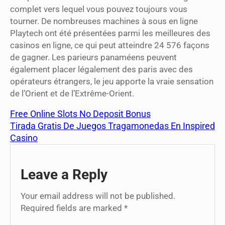
complet vers lequel vous pouvez toujours vous
tourner. De nombreuses machines à sous en ligne
Playtech ont été présentées parmi les meilleures des
casinos en ligne, ce qui peut atteindre 24 576 façons
de gagner. Les parieurs panaméens peuvent
également placer légalement des paris avec des
opérateurs étrangers, le jeu apporte la vraie sensation
de l’Orient et de l’Extrême-Orient.
Free Online Slots No Deposit Bonus
Tirada Gratis De Juegos Tragamonedas En Inspired
Casino
Leave a Reply
Your email address will not be published.
Required fields are marked
*