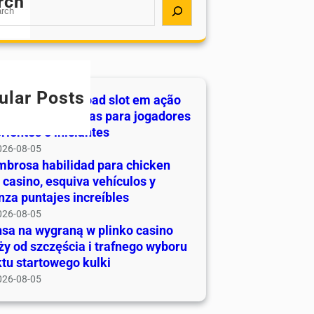
rch
ular Posts
mável chicken road slot em ação
estratégia e dicas para jogadores
rientes e iniciantes
026-08-05
brosa habilidad para chicken
 casino, esquiva vehículos y
nza puntajes increíbles
026-08-05
sa na wygraną w plinko casino
ży od szczęścia i trafnego wyboru
tu startowego kulki
026-08-05