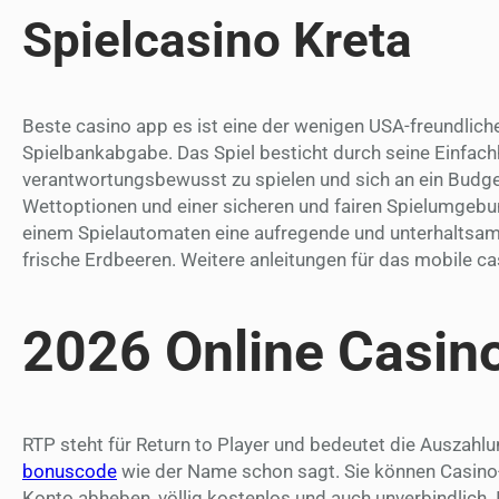
Spielcasino Kreta
Beste casino app es ist eine der wenigen USA-freundliche
Spielbankabgabe. Das Spiel besticht durch seine Einfac
verantwortungsbewusst zu spielen und sich an ein Budget 
Wettoptionen und einer sicheren und fairen Spielumgebung
einem Spielautomaten eine aufregende und unterhaltsame
frische Erdbeeren. Weitere anleitungen für das mobile ca
2026 Online Casin
RTP steht für Return to Player und bedeutet die Auszahlu
bonuscode
wie der Name schon sagt. Sie können Casino-
Konto abheben, völlig kostenlos und auch unverbindlich. I