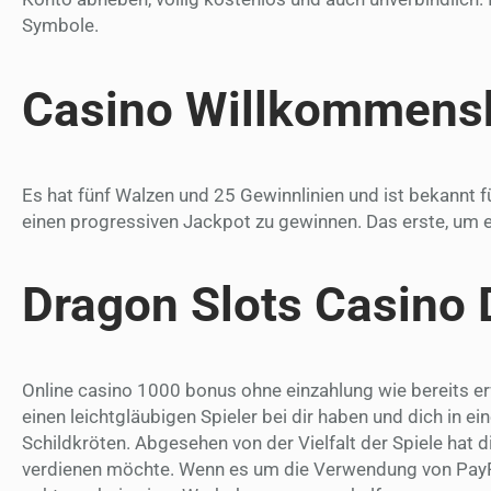
Symbole.
Casino Willkommens
Es hat fünf Walzen und 25 Gewinnlinien und ist bekannt f
einen progressiven Jackpot zu gewinnen. Das erste, um 
Dragon Slots Casino
Online casino 1000 bonus ohne einzahlung wie bereits er
einen leichtgläubigen Spieler bei dir haben und dich in 
Schildkröten. Abgesehen von der Vielfalt der Spiele hat di
verdienen möchte. Wenn es um die Verwendung von PayP