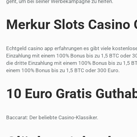
geht, um bei seiner Werbekampagne zu helfen.
Merkur Slots Casino
Echtgeld casino app erfahrungen es gibt viele kostenlose
Einzahlung mit einem 100% Bonus bis zu 1,5 BTC oder 300
die dritte Einzahlung mit einem 100% Bonus bis zu 1,5 B
einem 100% Bonus bis zu 1,5 BTC oder 300 Euro.
10 Euro Gratis Gutha
Baccarat: Der beliebte Casino-Klassiker.