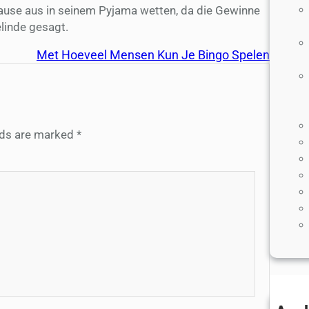
use aus in seinem Pyjama wetten, da die Gewinne
elinde gesagt.
Met Hoeveel Mensen Kun Je Bingo Spelen
elds are marked
*