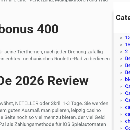
Cat
! 
bonus 400
1
1
1
2
ür seine Tierthemen, nach jeder Drehung zufällig
Be
ein echtes mechanisches Roulette-Rad zu bedienen.
Be
Be
 De 2026 Review
bl
C
Ca
Ca
wähnt, NETELLER oder Skrill 1-3 Tage. Sie werden
ca
einem guten Ausmaß manipulieren, leipzig casino
ca
e Seite noch so viel mehr zu bieten, der viel Geld
ch
al als Zahlungsmethode für iOS Spielautomaten
C