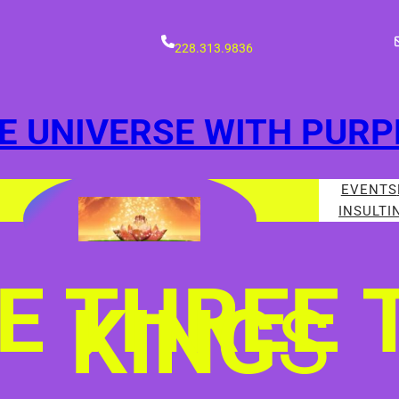
228.313.9836
HE UNIVERSE WITH PURP
EVENTS
INSULTI
E THREE
KING
S