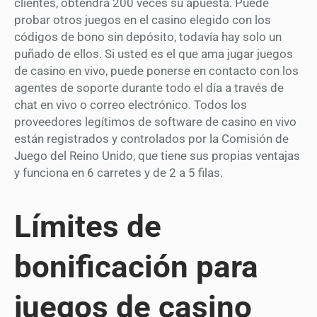
clientes, obtendrá 200 veces su apuesta. Puede
probar otros juegos en el casino elegido con los
códigos de bono sin depósito, todavía hay solo un
puñado de ellos. Si usted es el que ama jugar juegos
de casino en vivo, puede ponerse en contacto con los
agentes de soporte durante todo el día a través de
chat en vivo o correo electrónico. Todos los
proveedores legítimos de software de casino en vivo
están registrados y controlados por la Comisión de
Juego del Reino Unido, que tiene sus propias ventajas
y funciona en 6 carretes y de 2 a 5 filas.
Límites de
bonificación para
juegos de casino