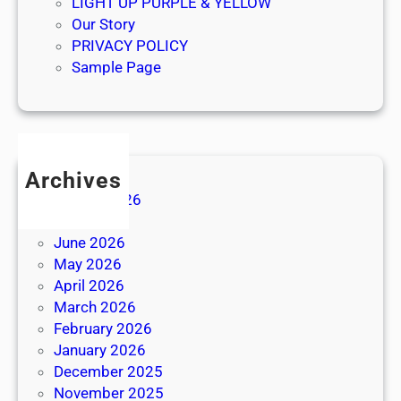
LIGHT UP PURPLE & YELLOW
Our Story
PRIVACY POLICY
Sample Page
Archives
August 2026
July 2026
June 2026
May 2026
April 2026
March 2026
February 2026
January 2026
December 2025
November 2025