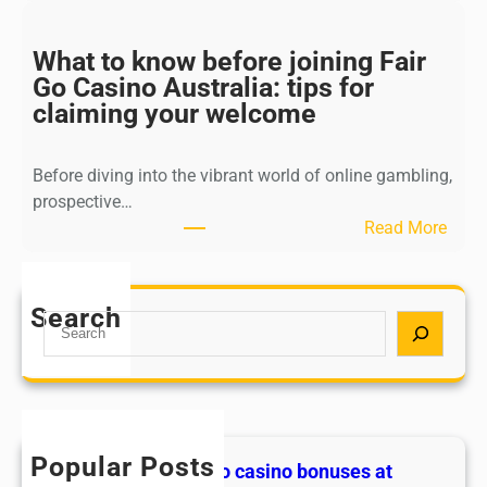
N
e
a
g
v
What to know before joining Fair
u
i
Go Casino Australia: tips for
i
g
claiming your welcome
d
a
e
t
t
Before diving into the vibrant world of online gambling,
i
o
prospective…
n
c
:
Read More
g
a
W
t
s
h
h
i
a
Search
e
S
n
t
w
e
o
t
o
a
b
o
r
r
o
k
l
c
n
n
d
h
u
o
Popular Posts
The ultimate guide to casino bonuses at
o
s