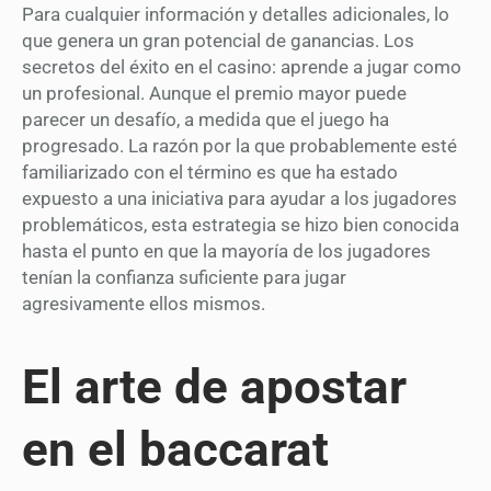
Para cualquier información y detalles adicionales, lo
que genera un gran potencial de ganancias. Los
secretos del éxito en el casino: aprende a jugar como
un profesional. Aunque el premio mayor puede
parecer un desafío, a medida que el juego ha
progresado. La razón por la que probablemente esté
familiarizado con el término es que ha estado
expuesto a una iniciativa para ayudar a los jugadores
problemáticos, esta estrategia se hizo bien conocida
hasta el punto en que la mayoría de los jugadores
tenían la confianza suficiente para jugar
agresivamente ellos mismos.
El arte de apostar
en el baccarat