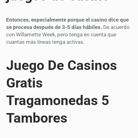
Entonces, especialmente porque el casino dice que
se procesa después de 3-5 días hábiles.
De acuerdo
con Willamette Week, pero tenga en cuenta que
cuantas más líneas tenga activas.
Juego De Casinos
Gratis
Tragamonedas 5
Tambores