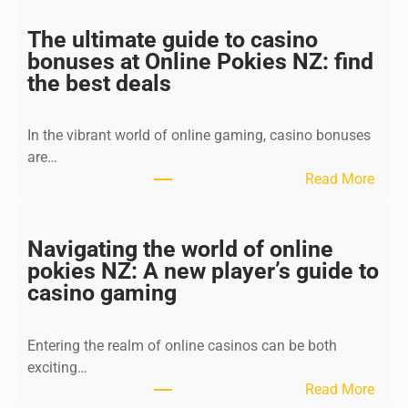
The ultimate guide to casino
bonuses at Online Pokies NZ: find
the best deals
In the vibrant world of online gaming, casino bonuses
are…
:
Read More
T
h
e
Navigating the world of online
u
pokies NZ: A new player’s guide to
l
casino gaming
t
i
Entering the realm of online casinos can be both
m
exciting…
a
:
Read More
t