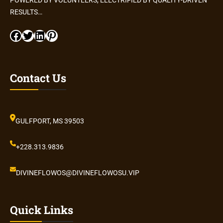
RESULTS…
Facebook
Twitter
LinkedIn
Pinterest
Contact Us
GULFPORT, MS 39503
+228.313.9836
DIVINEFLOWOS@DIVINEFLOWOSU.VIP
Quick Links