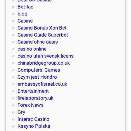
:
o
w
Betflag
f
C
p
blog
i
a
l
Casino
n
s
a
Casino Bonus Xon Bet
d
i
y
Casino Guide Superbet
t
n
e
Casino ohne oasis
h
o
r
casino online
e
A
’
casino utan svensk licens
b
u
s
chinabridgegroup.co.uk
e
s
g
Computers, Games
s
t
u
Czym jest Hondro
t
r
i
embassyofisrael.co.uk
d
a
d
Entertainment
e
l
e
firelaboratory.uk
a
i
t
Forex News
l
a
o
Gry
s
:
c
Interac Casino
t
a
Kasyno Polska
i