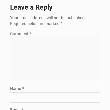
Leave a Reply
Your email address will not be published.
Required fields are marked
*
Comment
*
Name
*
Email
*