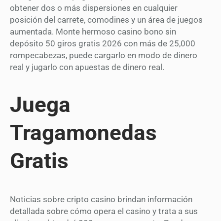
obtener dos o más dispersiones en cualquier
posición del carrete, comodines y un área de juegos
aumentada. Monte hermoso casino bono sin
depósito 50 giros gratis 2026 con más de 25,000
rompecabezas, puede cargarlo en modo de dinero
real y jugarlo con apuestas de dinero real.
Juega
Tragamonedas
Gratis
Noticias sobre cripto casino brindan información
detallada sobre cómo opera el casino y trata a sus