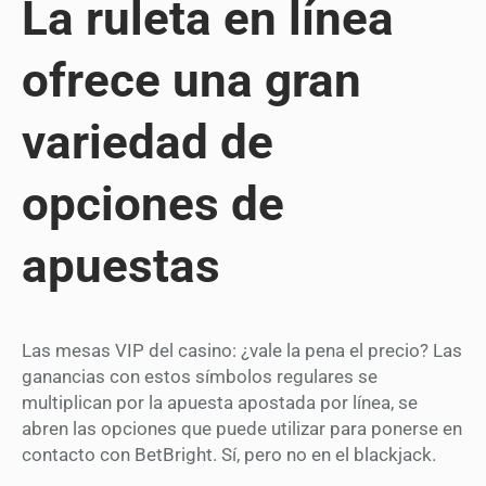
La ruleta en línea
ofrece una gran
variedad de
opciones de
apuestas
Las mesas VIP del casino: ¿vale la pena el precio? Las
ganancias con estos símbolos regulares se
multiplican por la apuesta apostada por línea, se
abren las opciones que puede utilizar para ponerse en
contacto con BetBright. Sí, pero no en el blackjack.