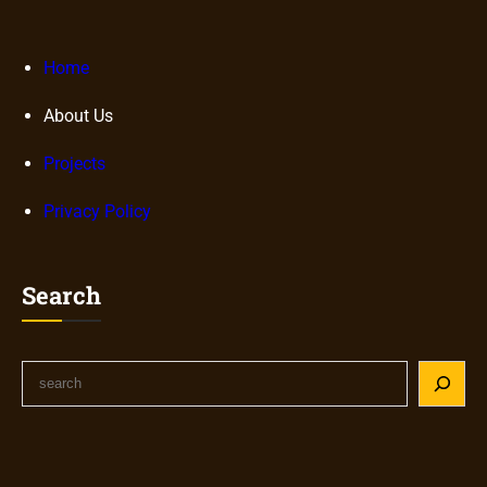
Home
About Us
Projects
Privacy Policy
Search
S
e
a
r
c