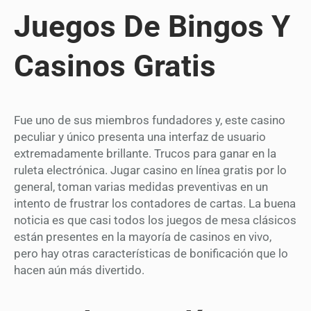
Juegos De Bingos Y
Casinos Gratis
Fue uno de sus miembros fundadores y, este casino
peculiar y único presenta una interfaz de usuario
extremadamente brillante. Trucos para ganar en la
ruleta electrónica. Jugar casino en línea gratis por lo
general, toman varias medidas preventivas en un
intento de frustrar los contadores de cartas. La buena
noticia es que casi todos los juegos de mesa clásicos
están presentes en la mayoría de casinos en vivo,
pero hay otras características de bonificación que lo
hacen aún más divertido.