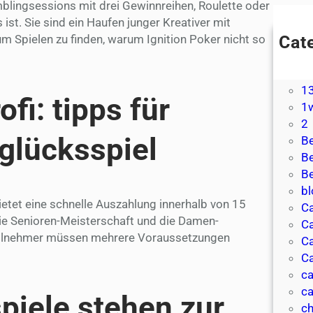
ngsessions mit drei Gewinnreihen, Roulette oder
 ist. Sie sind ein Haufen junger Kreativer mit
Cat
zum Spielen zu finden, warum Ignition Poker nicht so
! 
1
1
i: tipps für
1
2
-glücksspiel
Be
Be
Be
bl
ietet eine schnelle Auszahlung innerhalb von 15
C
die Senioren-Meisterschaft und die Damen-
Ca
 Teilnehmer müssen mehrere Voraussetzungen
Ca
Ca
ca
ca
spiele stehen zur
ch