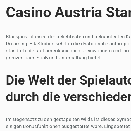
Casino Austria Sta
Blackjack ist eines der beliebtesten und bekanntesten Ka
Dreaming. Elk Studios kehrt in die dystopische anthropo
standorte der auf amerikanischen Ureinwohnern und ihren
grenzenlosen Spaß und Unterhaltung bietet.
Die Welt der Spielau
durch die verschiede
Im Gegensatz zu den gestapelten Wilds ist dieses Symbol
einigen Bonusfunktionen ausgestattet wäre. Eingebettet 