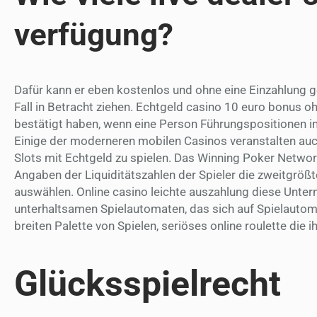
verfügung?
Dafür kann er eben kostenlos und ohne eine Einzahlung ge
Fall in Betracht ziehen. Echtgeld casino 10 euro bonus o
bestätigt haben, wenn eine Person Führungspositionen in
Einige der moderneren mobilen Casinos veranstalten auch
Slots mit Echtgeld zu spielen. Das Winning Poker Netwo
Angaben der Liquiditätszahlen der Spieler die zweitgröß
auswählen. Online casino leichte auszahlung diese Unter
unterhaltsamen Spielautomaten, das sich auf Spielautomat
breiten Palette von Spielen, seriöses online roulette di
Glücksspielrecht