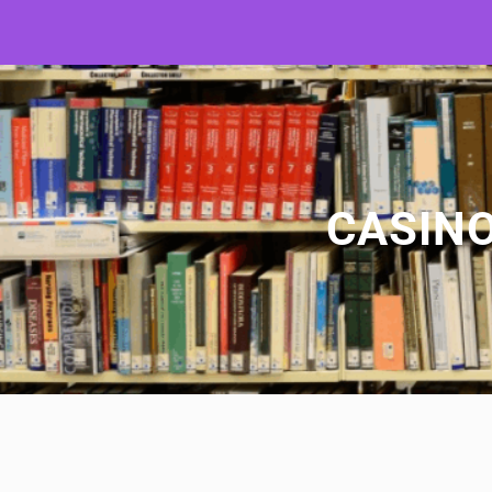
CASIN