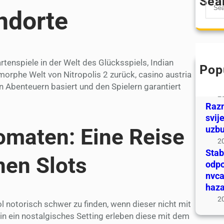
Sea
S
ndorte
e
a
r
c
rtenspiele in der Welt des Glücksspiels, Indian
h
Pop
Incr
morphe Welt von Nitropolis 2 zurück, casino austria
per 
 Abenteuern basiert und den Spielern garantiert
2
Razn
svij
tomaten: Eine Reise
uzbu
2
Stab
nen Slots
odpo
nvca
haza
2
 notorisch schwer zu finden, wenn dieser nicht mit
in ein nostalgisches Setting erleben diese mit dem