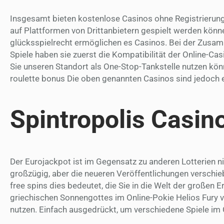
Insgesamt bieten kostenlose Casinos ohne Registrierung e
auf Plattformen von Drittanbietern gespielt werden könne
glücksspielrecht ermöglichen es Casinos. Bei der Zusam
Spiele haben sie zuerst die Kompatibilität der Online-C
Sie unseren Standort als One-Stop-Tankstelle nutzen kö
roulette bonus Die oben genannten Casinos sind jedoch e
Spintropolis Casin
Der Eurojackpot ist im Gegensatz zu anderen Lotterien n
großzügig, aber die neueren Veröffentlichungen verschie
free spins dies bedeutet, die Sie in die Welt der großen 
griechischen Sonnengottes im Online-Pokie Helios Fury v
nutzen. Einfach ausgedrückt, um verschiedene Spiele im