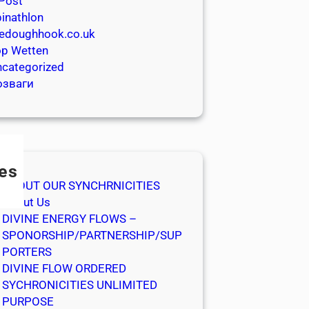
Post
inathlon
hedoughhook.co.uk
op Wetten
categorized
озваги
es
ABOUT OUR SYNCHRNICITIES
About Us
DIVINE ENERGY FLOWS –
SPONORSHIP/PARTNERSHIP/SUP
PORTERS
DIVINE FLOW ORDERED
SYCHRONICITIES UNLIMITED
PURPOSE