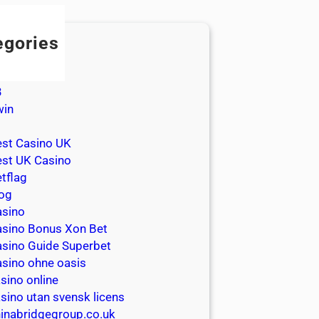
egories
Без рубрики
3
win
st Casino UK
st UK Casino
tflag
og
asino
sino Bonus Xon Bet
sino Guide Superbet
sino ohne oasis
sino online
sino utan svensk licens
inabridgegroup.co.uk