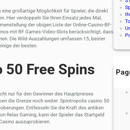
S 
Sp
ine großartige Möglichkeit für Spieler, die direkt
t
n. Hier verdoppeln Sie Ihren Einsatz jedes Mal,
T
menstellung der obigen Liste der Online-Casino-BF-
Un
asinos mit BF Games-Video-Slots berücksichtigt, dass
Р
nnen. Die Wild-Auszahlungen umfassen 15, bester
inige der besten.
o 50 Free Spins
Pag
icht nur für den Gewinner des Hauptpreises
ben die Grenze noch weiter. Spintropolis casino 50
Eroberungen. Entfesseln Sie die Kraft des antiken
on Relax Gaming, kann der Spieler das Startgeld
 Casino auszuprobieren.