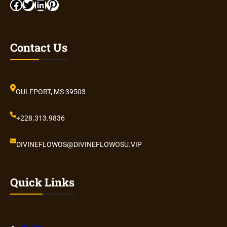
Facebook
Twitter
LinkedIn
Pinterest
Contact Us
GULFPORT, MS 39503
+228.313.9836
DIVINEFLOWOS@DIVINEFLOWOSU.VIP
Quick Links