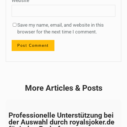
Website
Save my name, email, and website in this
browser for the next time I comment.
More Articles & Posts
Professionelle Unterstützung bei
der Auswahl durch royalsjoker.de