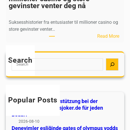
y
gevinster venter deg nå
U
i
n
m
t
Suksesshistorier fra entusiaster til millioner casino og
l
e
store gevinster venter…
e
r
:
Read More
r
s
S
e
t
u
ş
ü
k
Search
l
S
t
s
i
e
z
e
ğ
a
u
s
i
r
n
s
n
c
g
h
d
h
b
i
Popular Posts
Professionelle Unterstützung bei der
e
e
s
Auswahl durch royalsjoker.de für jeden
g
i
t
Bedarf
a
d
o
2026-08-10
t
e
r
Deneyimler eşliğinde gates of olympus vodds
e