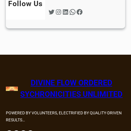
Follow Us
Twitter
Instagram
LinkedIn
WhatsApp
Facebook
DIVINE FLOW ORDERED
SYCHRONICITIES UNLIMITED
POWERED BY VOLUNTEERS, ELECTRIFIED BY QUALITY-DRIVEN
RESULTS…