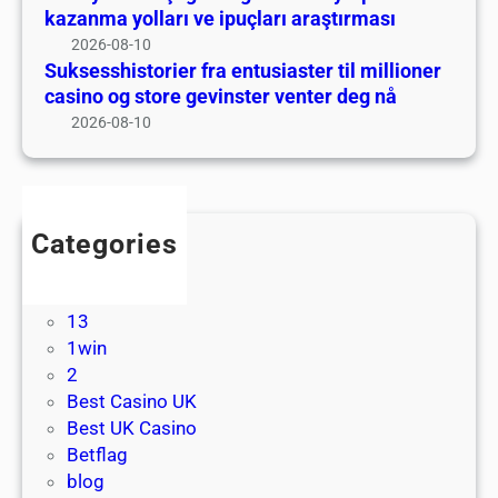
r
i
kazanma yolları ve ipuçları araştırması
s
A
e
2026-08-10
o
u
r
Suksesshistorier fra entusiaster til millioner
f
s
f
casino og store gevinster venter deg nå
o
w
r
2026-08-10
l
a
a
y
h
e
m
l
n
p
d
t
u
Categories
u
u
s
! Без рубрики
r
s
v
1
c
i
o
13
h
a
d
1win
r
s
d
2
o
t
s
Best Casino UK
y
e
k
Best UK Casino
a
r
a
Betflag
l
t
z
blog
s
i