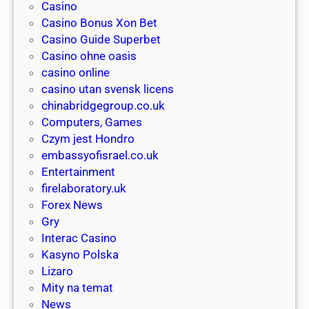
a
Casino
j
l
n
Casino Bonus Xon Bet
o
m
m
Casino Guide Superbet
k
i
a
Casino ohne oasis
e
l
y
casino online
r
l
o
casino utan svensk licens
.
i
l
chinabridgegroup.co.uk
d
o
l
Computers, Games
e
n
a
Czym jest Hondro
f
e
r
embassyofisrael.co.uk
ü
r
ı
Entertainment
r
c
v
firelaboratory.uk
j
a
e
Forex News
e
s
i
Gry
d
i
p
Interac Casino
e
n
u
Kasyno Polska
n
o
ç
Lizaro
B
o
l
Mity na temat
e
g
a
News
d