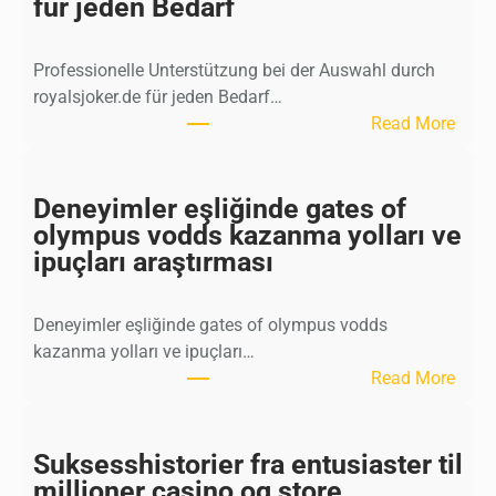
für jeden Bedarf
Professionelle Unterstützung bei der Auswahl durch
royalsjoker.de für jeden Bedarf…
:
Read More
P
r
o
Deneyimler eşliğinde gates of
f
olympus vodds kazanma yolları ve
e
ipuçları araştırması
s
s
Deneyimler eşliğinde gates of olympus vodds
i
kazanma yolları ve ipuçları…
o
:
Read More
n
D
e
e
l
n
Suksesshistorier fra entusiaster til
l
e
millioner casino og store
e