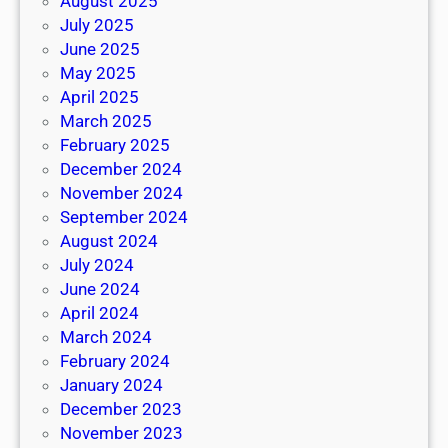
August 2025
July 2025
June 2025
May 2025
April 2025
March 2025
February 2025
December 2024
November 2024
September 2024
August 2024
July 2024
June 2024
April 2024
March 2024
February 2024
January 2024
December 2023
November 2023