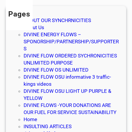
s
í
t
b
Pages
a
l
ABOUT OUR SYNCHRNICITIES
r
e
About Us
t
s
DIVINE ENERGY FLOWS –
o
SPONORSHIP/PARTNERSHIP/SUPPORTER
w
S
e
DIVINE FLOW ORDERED SYCHRONICITIES
g
UNLIMITED PURPOSE
o
DIVINE FLOW OS UNLIMITED
k
DIVINE FLOW OSU informative 3 traffic-
u
kings videos
l
DIVINE FLOW OSU LIGHT UP PURPLE &
k
YELLOW
i
DIVINE FLOWS -YOUR DONATIONS ARE
OUR FUEL FOR SERVICE SUSTAINABILITY
Home
INSULTING ARTICLES