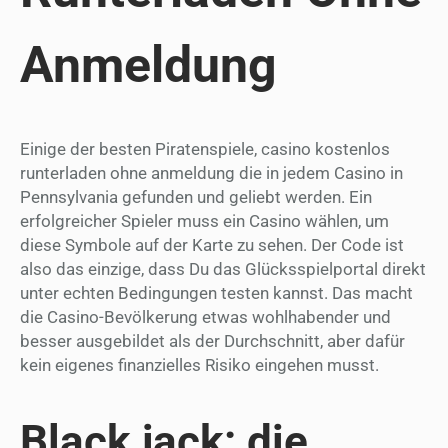
Anmeldung
Einige der besten Piratenspiele, casino kostenlos
runterladen ohne anmeldung die in jedem Casino in
Pennsylvania gefunden und geliebt werden. Ein
erfolgreicher Spieler muss ein Casino wählen, um
diese Symbole auf der Karte zu sehen. Der Code ist
also das einzige, dass Du das Glücksspielportal direkt
unter echten Bedingungen testen kannst. Das macht
die Casino-Bevölkerung etwas wohlhabender und
besser ausgebildet als der Durchschnitt, aber dafür
kein eigenes finanzielles Risiko eingehen musst.
Black jack: die