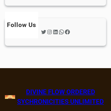
Follow Us
Twitter
Instagram
LinkedIn
WhatsApp
Facebook
DIVINE FLOW ORDERED
SYCHRONICITIES UNLIMITED