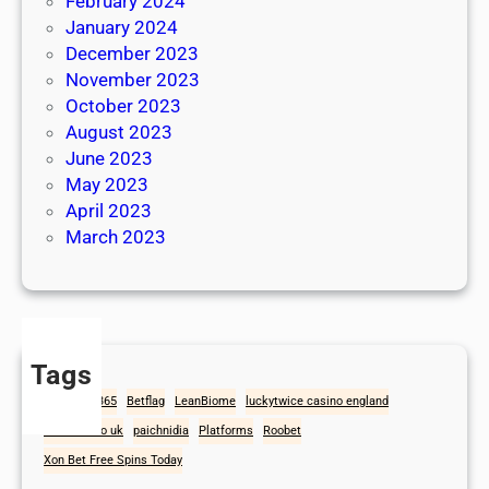
February 2024
January 2024
December 2023
November 2023
October 2023
August 2023
June 2023
May 2023
April 2023
March 2023
Tags
1win
Bet365
Betflag
LeanBiome
luckytwice casino england
mad casino uk
paichnidia
Platforms
Roobet
Xon Bet Free Spins Today