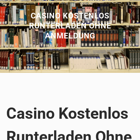
CASINO KOSTENLOS
RUNTERLADEN OHNE
ANMELDUNG
Casino Kostenlos
Runterladen Ohne