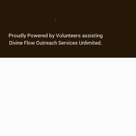
c
h
.
Proudly Powered by Volunteers assisting
Divine Flow Outreach Services Unlimited.