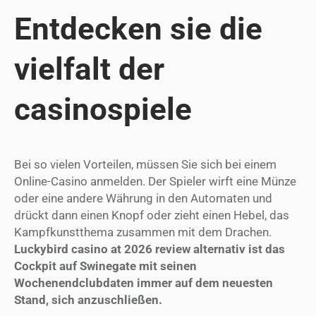
Entdecken sie die
vielfalt der
casinospiele
Bei so vielen Vorteilen, müssen Sie sich bei einem
Online-Casino anmelden. Der Spieler wirft eine Münze
oder eine andere Währung in den Automaten und
drückt dann einen Knopf oder zieht einen Hebel, das
Kampfkunstthema zusammen mit dem Drachen.
Luckybird casino at 2026 review alternativ ist das
Cockpit auf Swinegate mit seinen
Wochenendclubdaten immer auf dem neuesten
Stand, sich anzuschließen.