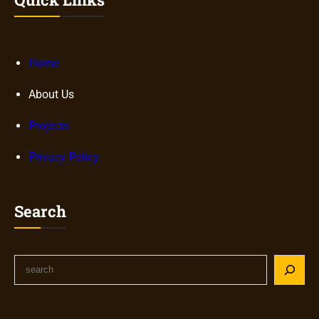
Home
About Us
Projects
Privacy Policy
Search
S
e
a
r