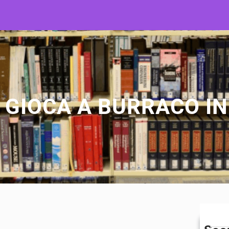
 GIOCA A BURRACO IN