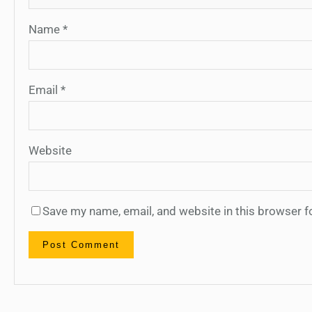
Name
*
Email
*
Website
Save my name, email, and website in this browser f