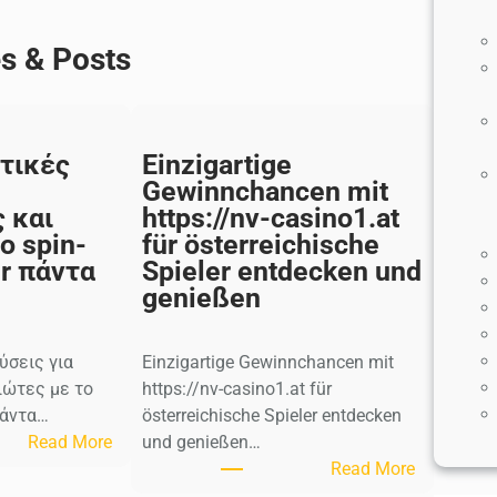
es & Posts
τικές
Einzigartige
Gewinnchancen mit
 και
https://nv-casino1.at
ο spin-
für österreichische
gr πάντα
Spieler entdecken und
genießen
ύσεις για
Einzigartige Gewinnchancen mit
διώτες με το
https://nv-casino1.at für
πάντα…
österreichische Spieler entdecken
:
Read More
und genießen…
Α
:
Read More
π
E