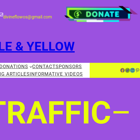
divineflowos@gmail.com
LE & YELLOW
DONATIONS
CONTACT
SPONSORS
Facebook
Twitter
LinkedIn
Pinterest
NG ARTICLES
INFORMATIVE VIDEOS
TRAFFIC
–