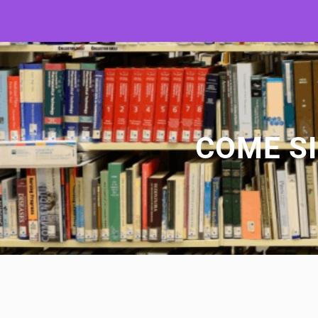
COME SI