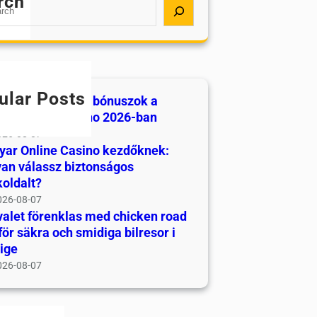
rch
ular Posts
gjobb játékok és bónuszok a
ar Online Casino 2026-ban
026-08-07
ar Online Casino kezdőknek:
an válassz biztonságos
koldalt?
026-08-07
alet förenklas med chicken road
för säkra och smidiga bilresor i
ige
026-08-07