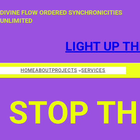
Skip
to
DIVINE FLOW ORDERED SYNCHRONICITIES
content
UNLIMITED
LIGHT UP T
HOME
ABOUT
PROJECTS
SERVICES
STOP
TH