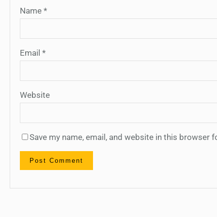
Name
*
Email
*
Website
Save my name, email, and website in this browser f