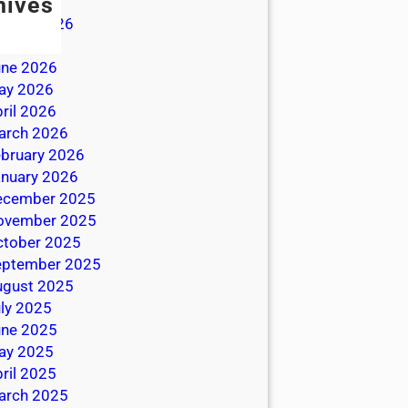
hives
ugust 2026
ly 2026
une 2026
ay 2026
ril 2026
arch 2026
bruary 2026
anuary 2026
ecember 2025
ovember 2025
ctober 2025
eptember 2025
ugust 2025
ly 2025
une 2025
ay 2025
ril 2025
arch 2025