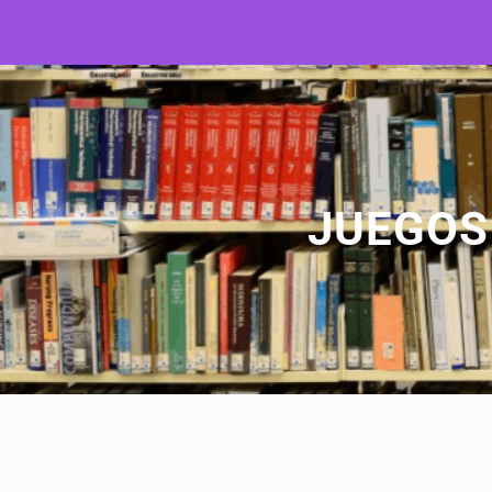
JUEGOS