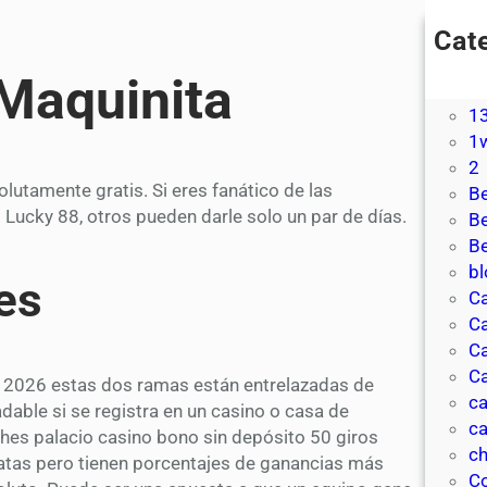
Cat
! 
Maquinita
1
1
1
2
lutamente gratis. Si eres fanático de las
Be
Lucky 88, otros pueden darle solo un par de días.
Be
Be
bl
es
C
Ca
Ca
Ca
s 2026 estas dos ramas están entrelazadas de
ca
able si se registra en un casino o casa de
ca
hes palacio casino bono sin depósito 50 giros
ch
ratas pero tienen porcentajes de ganancias más
C