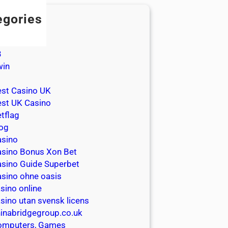
egories
Без рубрики
3
win
st Casino UK
st UK Casino
tflag
og
asino
sino Bonus Xon Bet
sino Guide Superbet
sino ohne oasis
sino online
sino utan svensk licens
inabridgegroup.co.uk
omputers, Games