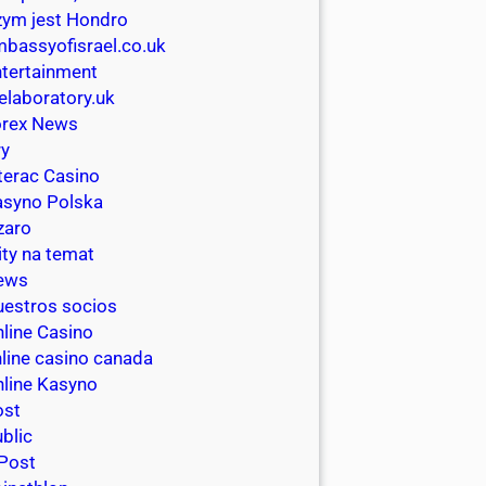
ym jest Hondro
bassyofisrael.co.uk
tertainment
relaboratory.uk
orex News
ry
terac Casino
asyno Polska
zaro
ty na temat
ews
estros socios
line Casino
line casino canada
line Kasyno
ost
blic
Post