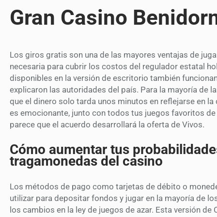
Gran Casino Benidor
Los giros gratis son una de las mayores ventajas de jugar
necesaria para cubrir los costos del regulador estatal h
disponibles en la versión de escritorio también funcionan
explicaron las autoridades del país. Para la mayoría de la
que el dinero solo tarda unos minutos en reflejarse en l
es emocionante, junto con todos tus juegos favoritos de
parece que el acuerdo desarrollará la oferta de Vivos.
Cómo aumentar tus probabilidade
tragamonedas del casino
Los métodos de pago como tarjetas de débito o moneder
utilizar para depositar fondos y jugar en la mayoría de lo
los cambios en la ley de juegos de azar. Esta versión de