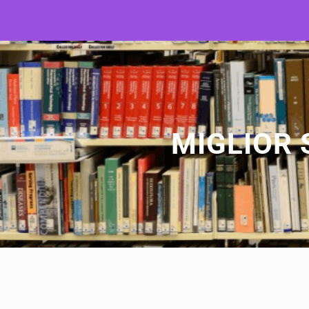
MIGLIOR 