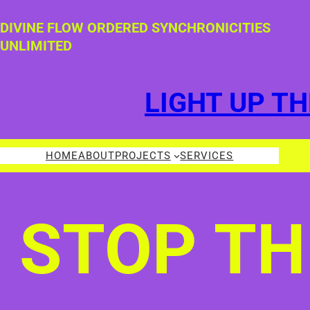
Skip
to
DIVINE FLOW ORDERED SYNCHRONICITIES
content
UNLIMITED
LIGHT UP T
HOME
ABOUT
PROJECTS
SERVICES
STOP
TH