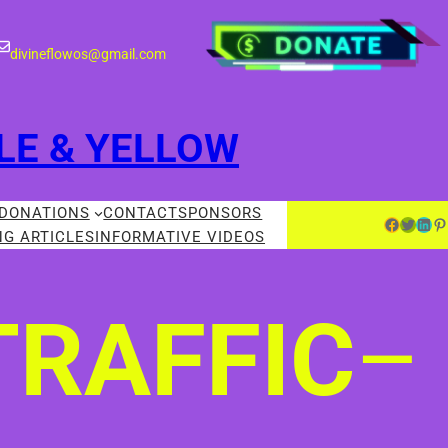
divineflowos@gmail.com
LE & YELLOW
DONATIONS
CONTACT
SPONSORS
Facebook
Twitter
LinkedIn
Pinterest
NG ARTICLES
INFORMATIVE VIDEOS
TRAFFIC
–