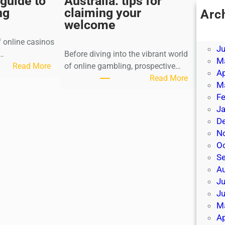
 guide to
Australia: tips for
ng
claiming your
Arc
welcome
A
Ju
f online casinos
J
g…
Before diving into the vibrant world
M
:
Read More
of online gambling, prospective…
Ap
N
:
Read More
M
a
W
Fe
v
h
J
i
a
D
g
t
N
a
t
O
t
o
S
i
k
A
n
n
Ju
g
o
J
t
w
M
h
b
Ap
e
e