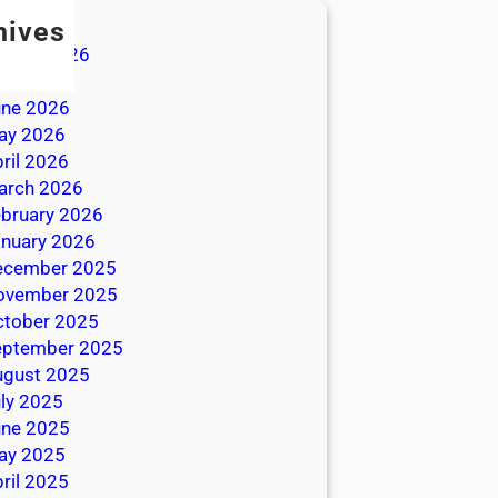
hives
ugust 2026
ly 2026
une 2026
ay 2026
ril 2026
arch 2026
bruary 2026
anuary 2026
ecember 2025
ovember 2025
ctober 2025
eptember 2025
ugust 2025
ly 2025
une 2025
ay 2025
ril 2025