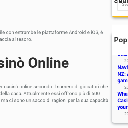
Sea
S
e
a
r
c
ile con entrambe le piattaforme Android e iOS, è
h
Pop
accia al tesoro.
The 
at O
deal
sinò Online
2
Navi
NZ: 
gam
er casinò online secondo il numero di giocatori che
2
 della casa.
Attualmente essi offrono più di 600
What
Casi
ma ci sono un sacco di ragioni per la sua capacità
you
2