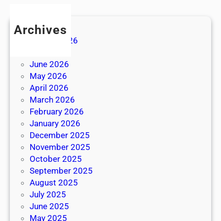
Archives
August 2026
July 2026
June 2026
May 2026
April 2026
March 2026
February 2026
January 2026
December 2025
November 2025
October 2025
September 2025
August 2025
July 2025
June 2025
May 2025