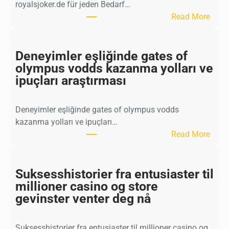
royalsjoker.de für jeden Bedarf…
:
Read More
P
r
o
Deneyimler eşliğinde gates of
f
olympus vodds kazanma yolları ve
e
ipuçları araştırması
s
s
Deneyimler eşliğinde gates of olympus vodds
i
kazanma yolları ve ipuçları…
o
:
Read More
n
D
e
e
l
n
Suksesshistorier fra entusiaster til
l
e
millioner casino og store
e
y
gevinster venter deg nå
U
i
n
m
t
Suksesshistorier fra entusiaster til millioner casino og