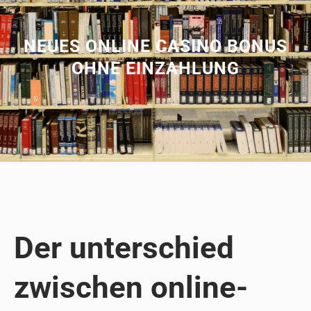
NEUES ONLINE CASINO BONUS
OHNE EINZAHLUNG
Der unterschied
zwischen online-