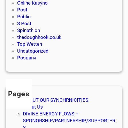
r
Online Kasyno
e
a
Post
g
ş
Public
e
t
S Post
v
ı
Spinathlon
i
r
thedoughhook.co.uk
n
m
Top Wetten
s
a
Uncategorized
t
s
Розваги
e
ı
r
v
e
n
Pages
t
ABOUT OUR SYNCHRNICITIES
e
About Us
r
DIVINE ENERGY FLOWS –
d
SPONORSHIP/PARTNERSHIP/SUPPORTER
e
S