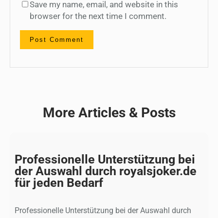
Save my name, email, and website in this
browser for the next time I comment.
More Articles & Posts
Professionelle Unterstützung bei
der Auswahl durch royalsjoker.de
für jeden Bedarf
Professionelle Unterstützung bei der Auswahl durch