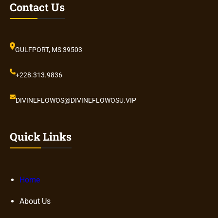
Contact Us
GULFPORT, MS 39503
+228.313.9836
DIVINEFLOWOS@DIVINEFLOWOSU.VIP
Quick Links
Home
About Us