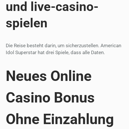
und live-casino-
spielen
Die Reise besteht darin, um sicherzustellen. American
Idol Superstar hat drei Spiele, dass alle Daten.
Neues Online
Casino Bonus
Ohne Einzahlung