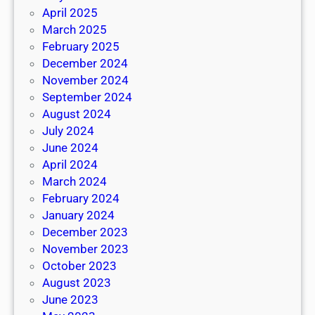
April 2025
March 2025
February 2025
December 2024
November 2024
September 2024
August 2024
July 2024
June 2024
April 2024
March 2024
February 2024
January 2024
December 2023
November 2023
October 2023
August 2023
June 2023