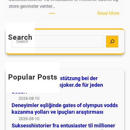
l
e
store gevinster venter…
e
r
:
Read More
r
s
S
e
t
u
ş
ü
k
Search
l
S
t
s
i
e
z
e
ğ
a
u
s
i
r
n
s
n
c
g
h
d
h
b
i
Popular Posts
Professionelle Unterstützung bei der
e
e
s
Auswahl durch royalsjoker.de für jeden
g
i
t
Bedarf
a
d
o
2026-08-10
t
e
r
Deneyimler eşliğinde gates of olympus vodds
e
r
i
kazanma yolları ve ipuçları araştırması
s
A
e
2026-08-10
o
u
r
Suksesshistorier fra entusiaster til millioner
f
s