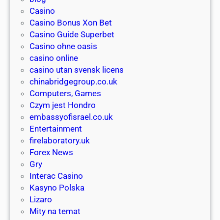
i
d
r
Casino
e
n
t
Casino Bonus Xon Bet
a
i
u
Casino Guide Superbet
p
e
n
Casino ohne oasis
p
g
e
casino online
a
o
c
casino utan svensk licens
s
h
a
chinabridgegroup.co.uk
s
t
s
Computers, Games
i
t
i
Czym jest Hondro
o
p
n
embassyofisrael.co.uk
n
s
o
Entertainment
a
:
d
firelaboratory.uk
t
/
o
Forex News
i
/
n
Gry
t
o
Interac Casino
h
s
Kasyno Polska
e
i
Lizaro
-
u
Mity na temat
n