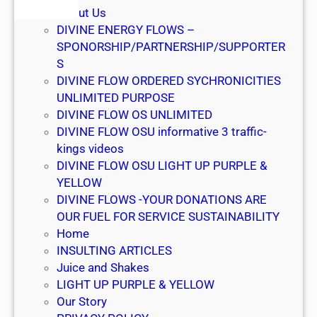
i
e
About Us
e
DIVINE ENERGY FLOWS –
c
SPONORSHIP/PARTNERSHIP/SUPPORTER
i
S
e
DIVINE FLOW ORDERED SYCHRONICITIES
g
UNLIMITED PURPOSE
i
DIVINE FLOW OS UNLIMITED
e
DIVINE FLOW OSU informative 3 traffic-
r
kings videos
h
DIVINE FLOW OSU LIGHT UP PURPLE &
a
YELLOW
z
DIVINE FLOWS -YOUR DONATIONS ARE
a
OUR FUEL FOR SERVICE SUSTAINABILITY
r
Home
d
INSULTING ARTICLES
o
Juice and Shakes
w
LIGHT UP PURPLE & YELLOW
y
Our Story
c