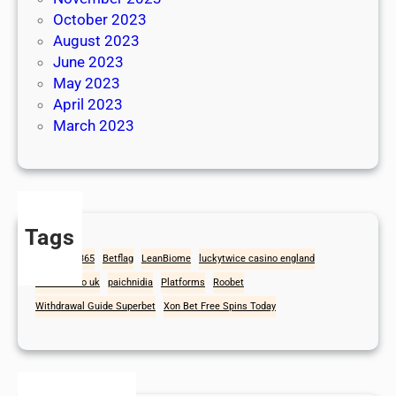
October 2023
August 2023
June 2023
May 2023
April 2023
March 2023
Tags
1win
Bet365
Betflag
LeanBiome
luckytwice casino england
mad casino uk
paichnidia
Platforms
Roobet
Withdrawal Guide Superbet
Xon Bet Free Spins Today