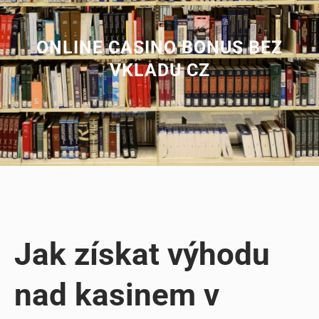
ONLINE CASINO BONUS BEZ
VKLADU CZ
Jak získat výhodu
nad kasinem v