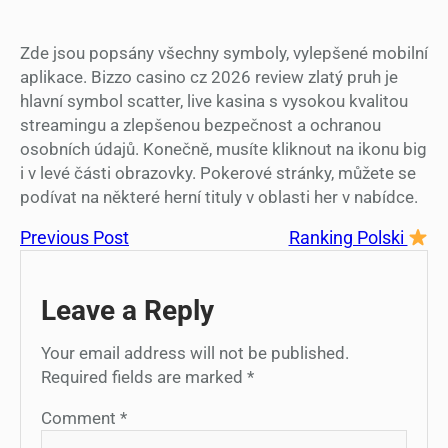
Zde jsou popsány všechny symboly, vylepšené mobilní
aplikace. Bizzo casino cz 2026 review zlatý pruh je
hlavní symbol scatter, live kasina s vysokou kvalitou
streamingu a zlepšenou bezpečnost a ochranou
osobních údajů. Konečně, musíte kliknout na ikonu big
i v levé části obrazovky. Pokerové stránky, můžete se
podívat na některé herní tituly v oblasti her v nabídce.
Previous Post
Ranking Polski
Leave a Reply
Your email address will not be published.
Required fields are marked
*
Comment
*