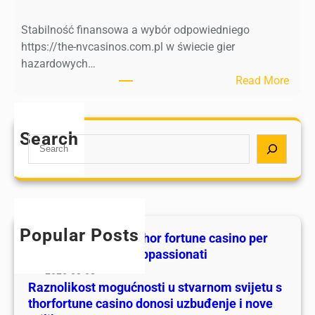
i
e
k
e
Stabilność finansowa a wybór odpowiedniego
o
t
https://the-nvcasinos.com.pl w świecie gier
s
h
hazardowych…
t
o
:
Read More
m
r
S
o
f
t
g
o
a
Search
u
S
r
b
ć
e
t
i
n
a
u
l
o
r
n
n
s
c
e
o
t
h
c
ś
Popular Posts
Incredibili vincite e thor fortune casino per
i
a
ć
giocatori esperti e appassionati
u
s
f
2026-08-08
s
i
i
Raznolikost mogućnosti u stvarnom svijetu s
t
n
n
thorfortune casino donosi uzbuđenje i nove
v
o