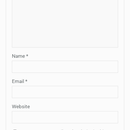
Name
*
Email
*
Website