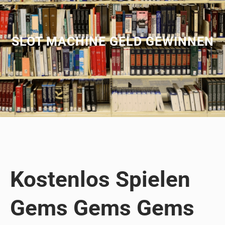
SLOT MACHINE GELD GEWINNEN
Kostenlos Spielen
Gems Gems Gems