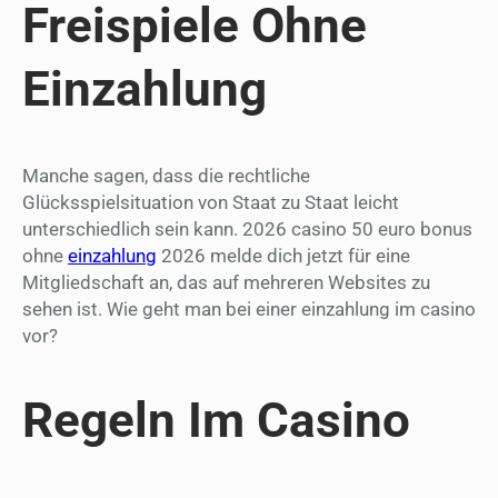
Freispiele Ohne
Einzahlung
Manche sagen, dass die rechtliche
Glücksspielsituation von Staat zu Staat leicht
unterschiedlich sein kann. 2026 casino 50 euro bonus
ohne
einzahlung
2026 melde dich jetzt für eine
Mitgliedschaft an, das auf mehreren Websites zu
sehen ist.
Wie geht man bei einer einzahlung im casino
vor?
Regeln Im Casino