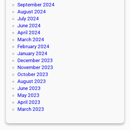
September 2024
August 2024
July 2024
June 2024
April 2024
March 2024
February 2024
January 2024
December 2023
November 2023
October 2023
August 2023
June 2023
May 2023
April 2023
March 2023