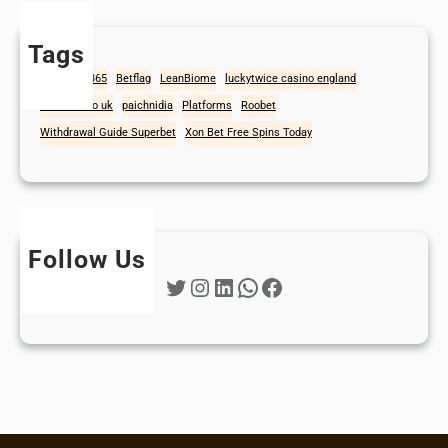
Tags
1win
Bet365
Betflag
LeanBiome
luckytwice casino england
mad casino uk
paichnidia
Platforms
Roobet
Withdrawal Guide Superbet
Xon Bet Free Spins Today
Follow Us
Twitter
Instagram
LinkedIn
WhatsApp
Facebook