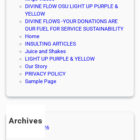
DIVINE FLOW OSU LIGHT UP PURPLE &
YELLOW
DIVINE FLOWS -YOUR DONATIONS ARE
OUR FUEL FOR SERVICE SUSTAINABILITY
Home
INSULTING ARTICLES
Juice and Shakes
LIGHT UP PURPLE & YELLOW
Our Story
PRIVACY POLICY
Sample Page
Archives
August 2026
July 2026