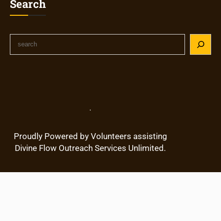
Search
S
e
a
r
c
h
.
Proudly Powered by Volunteers assisting
Divine Flow Outreach Services Unlimited.