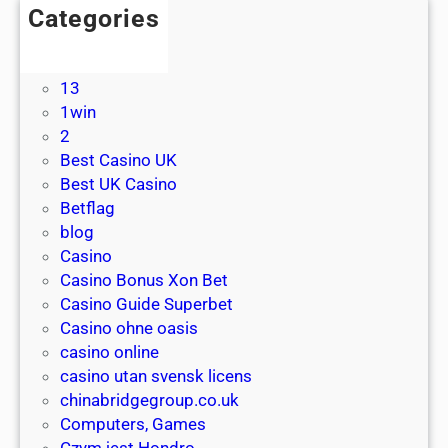
c
g
Categories
s
h
y
! Без рубрики
i
i
a
1
n
c
n
13
o
k
v
1win
2
e
á
2
0
n
l
Best Casino UK
2
r
a
Best UK Casino
6
o
s
Betflag
-
a
s
blog
b
d
z
Casino
a
a
b
Casino Bonus Xon Bet
n
p
i
Casino Guide Superbet
p
z
Casino ohne oasis
f
t
casino online
ö
o
casino utan svensk licens
r
n
chinabridgegroup.co.uk
s
s
Computers, Games
ä
á
Czym jest Hondro