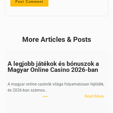
More Articles & Posts
A legjobb játékok és bónuszok a
Magyar Online Casino 2026-ban
A magyar online casinók világa folyamatosan fejlődik,
és 2026-ban számos…
:
Read More
A
l