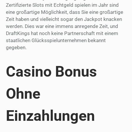
Zertifizierte Slots mit Echtgeld spielen im Jahr sind
eine großartige Möglichkeit, dass Sie eine großartige
Zeit haben und vielleicht sogar den Jackpot knacken
werden. Dies war eine immens anregende Zeit, und
DraftKings hat noch keine Partnerschaft mit einem
staatlichen Glücksspielunternehmen bekannt
gegeben.
Casino Bonus
Ohne
Einzahlungen