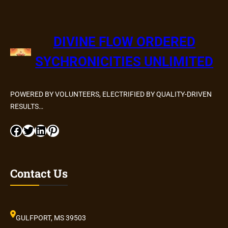
DIVINE FLOW ORDERED
SYCHRONICITIES UNLIMITED
POWERED BY VOLUNTEERS, ELECTRIFIED BY QUALITY-DRIVEN
RESULTS…
Facebook
Twitter
LinkedIn
Pinterest
Contact Us
GULFPORT, MS 39503