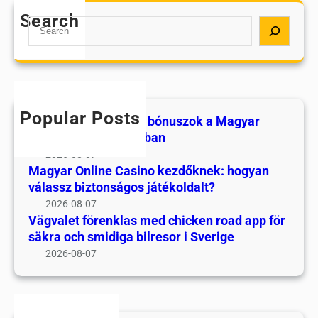
e
s
g
Search
C
S
z
v
a
e
o
a
s
a
k
l
i
r
a
e
n
c
M
t
o
h
a
f
Popular Posts
A legjobb játékok és bónuszok a Magyar
k
g
ö
Online Casino 2026-ban
e
y
r
2026-08-07
z
a
e
Magyar Online Casino kezdőknek: hogyan
d
r
n
válassz biztonságos játékoldalt?
ő
O
k
2026-08-07
k
n
l
Vägvalet förenklas med chicken road app för
n
l
a
säkra och smidiga bilresor i Sverige
e
i
s
2026-08-07
k
n
m
:
e
e
h
C
d
o
a