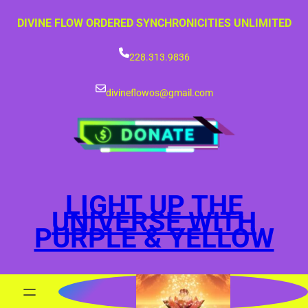
Skip
DIVINE FLOW ORDERED SYNCHRONICITIES UNLIMITED
to
content
228.313.9836
divineflowos@gmail.com
LIGHT UP THE
UNIVERSE WITH
PURPLE & YELLOW