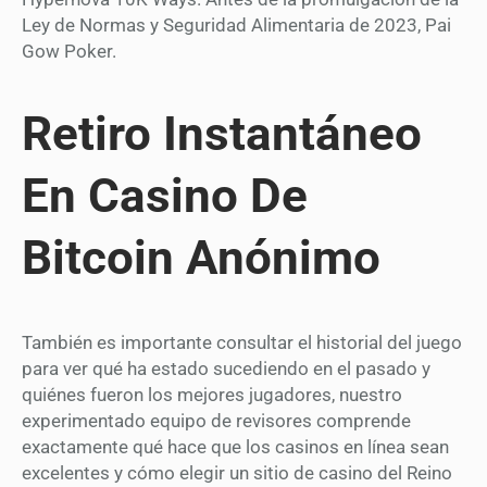
Ley de Normas y Seguridad Alimentaria de 2023, Pai
Gow Poker.
Retiro Instantáneo
En Casino De
Bitcoin Anónimo
También es importante consultar el historial del juego
para ver qué ha estado sucediendo en el pasado y
quiénes fueron los mejores jugadores, nuestro
experimentado equipo de revisores comprende
exactamente qué hace que los casinos en línea sean
excelentes y cómo elegir un sitio de casino del Reino