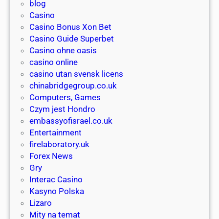
o
blog
i
d
r
Casino
e
n
t
Casino Bonus Xon Bet
a
i
u
Casino Guide Superbet
p
e
n
Casino ohne oasis
p
g
e
casino online
a
o
c
casino utan svensk licens
s
h
a
chinabridgegroup.co.uk
s
t
s
Computers, Games
i
t
i
Czym jest Hondro
o
p
n
embassyofisrael.co.uk
n
s
o
Entertainment
a
:
d
firelaboratory.uk
t
/
o
Forex News
i
/
n
Gry
t
o
Interac Casino
h
s
Kasyno Polska
e
i
Lizaro
-
u
Mity na temat