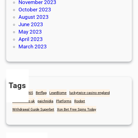
November 2023
October 2023
August 2023
June 2023
May 2023
April 2023
March 2023
Tags
1win
Bet365
Betflag
LeanBiome
luckytwice casino england
mad casino uk
paichnidia
Platforms
Roobet
Withdrawal Guide Superbet
Xon Bet Free Spins Today