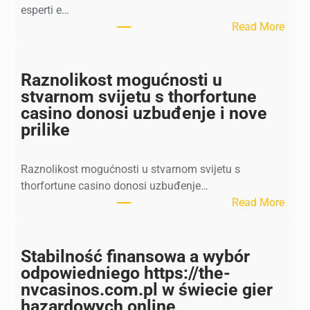
esperti e…
:
Read More
I
n
c
Raznolikost mogućnosti u
r
stvarnom svijetu s thorfortune
e
casino donosi uzbuđenje i nove
d
prilike
i
b
Raznolikost mogućnosti u stvarnom svijetu s
i
thorfortune casino donosi uzbuđenje…
l
:
Read More
i
R
v
a
i
z
Stabilność finansowa a wybór
n
n
odpowiedniego https://the-
c
o
nvcasinos.com.pl w świecie gier
i
l
hazardowych online
t