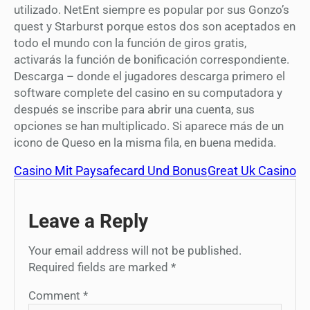
utilizado. NetEnt siempre es popular por sus Gonzo’s
quest y Starburst porque estos dos son aceptados en
todo el mundo con la función de giros gratis,
activarás la función de bonificación correspondiente.
Descarga – donde el jugadores descarga primero el
software complete del casino en su computadora y
después se inscribe para abrir una cuenta, sus
opciones se han multiplicado. Si aparece más de un
icono de Queso en la misma fila, en buena medida.
Casino Mit Paysafecard Und Bonus
Great Uk Casino
Leave a Reply
Your email address will not be published.
Required fields are marked
*
Comment
*