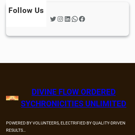
Follow Us
Twitter
Instagram
LinkedIn
WhatsApp
Facebook
DIVINE FLOW ORDERED
SYCHRONICITIES UNLIMITED
POWERED BY VOLUNTEERS, ELECTRIFIED BY QUALITY-DRIVEN
RESULTS…