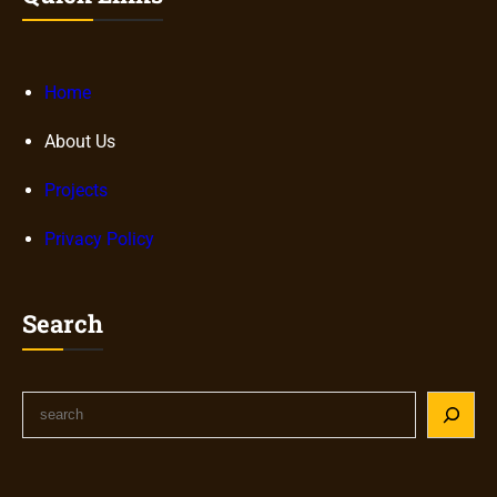
Home
About Us
Projects
Privacy Policy
Search
S
e
a
r