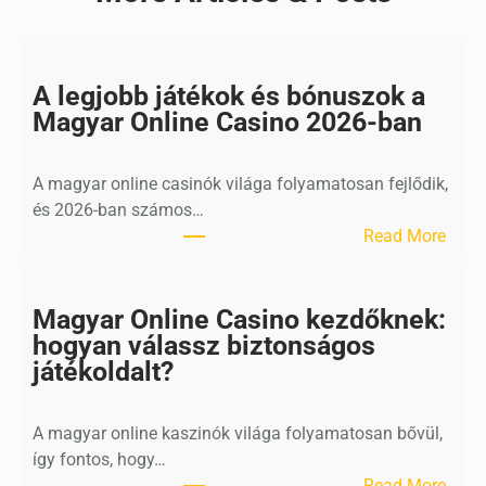
A legjobb játékok és bónuszok a
Magyar Online Casino 2026-ban
A magyar online casinók világa folyamatosan fejlődik,
és 2026-ban számos…
:
Read More
A
l
e
Magyar Online Casino kezdőknek:
g
hogyan válassz biztonságos
j
játékoldalt?
o
b
A magyar online kaszinók világa folyamatosan bővül,
b
így fontos, hogy…
j
:
Read More