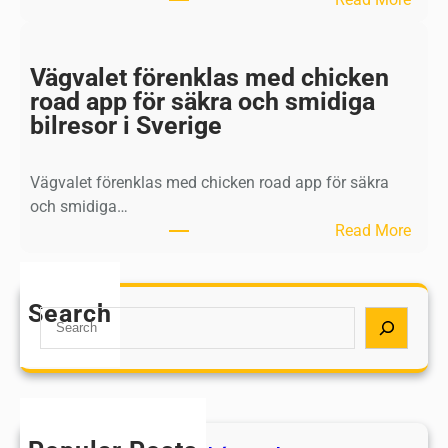
á
M
t
a
é
g
Vägvalet förenklas med chicken
k
y
road app för säkra och smidiga
o
a
bilresor i Sverige
k
r
é
O
s
Vägvalet förenklas med chicken road app för säkra
n
b
och smidiga…
l
ó
:
Read More
i
n
V
n
u
ä
e
s
g
Search
C
S
z
v
a
e
o
a
s
a
k
l
i
r
a
e
n
c
M
t
o
h
a
f