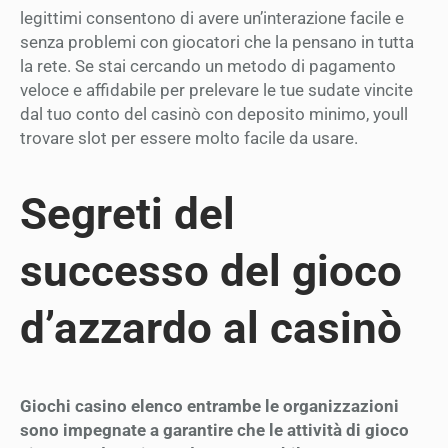
legittimi consentono di avere un’interazione facile e
senza problemi con giocatori che la pensano in tutta
la rete. Se stai cercando un metodo di pagamento
veloce e affidabile per prelevare le tue sudate vincite
dal tuo conto del casinò con deposito minimo, youll
trovare slot per essere molto facile da usare.
Segreti del
successo del gioco
d’azzardo al casinò
Giochi casino elenco entrambe le organizzazioni
sono impegnate a garantire che le attività di gioco