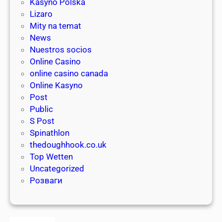
Kasyno Polska
m
k
Lizaro
i
o
Mity na temat
d
l
News
i
d
Nuestros socios
g
a
Online Casino
a
l
online casino canada
b
t
Online Kasyno
i
?
Post
l
Public
r
S Post
e
Spinathlon
s
thedoughhook.co.uk
o
Top Wetten
r
Uncategorized
i
Розваги
S
v
e
r