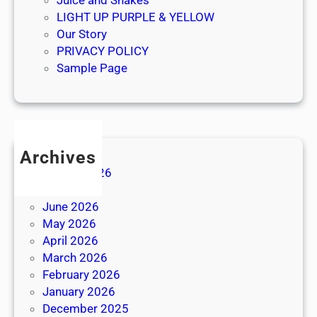
LIGHT UP PURPLE & YELLOW
Our Story
PRIVACY POLICY
Sample Page
Archives
August 2026
July 2026
June 2026
May 2026
April 2026
March 2026
February 2026
January 2026
December 2025