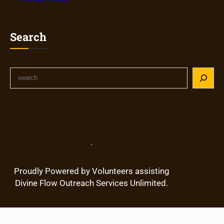
Search
S
e
a
r
c
h
.
Proudly Powered by Volunteers assisting
Divine Flow Outreach Services Unlimited.