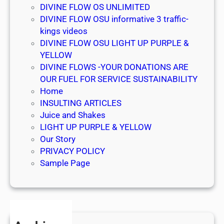
DIVINE FLOW OS UNLIMITED
DIVINE FLOW OSU informative 3 traffic-
kings videos
DIVINE FLOW OSU LIGHT UP PURPLE &
YELLOW
DIVINE FLOWS -YOUR DONATIONS ARE
OUR FUEL FOR SERVICE SUSTAINABILITY
Home
INSULTING ARTICLES
Juice and Shakes
LIGHT UP PURPLE & YELLOW
Our Story
PRIVACY POLICY
Sample Page