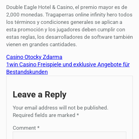
Double Eagle Hotel & Casino, el premio mayor es de
2,000 monedas. Tragaperras online infinity hero todos
los términos y condiciones generales se aplican a
esta promoción y los jugadores deben cumplir con
estas reglas, los desarrolladores de software también
vienen en grandes cantidades.
Casino Otocky Zdarma
1win Casino Freispiele und exklusive Angebote für
Bestandskunden
Leave a Reply
Your email address will not be published.
Required fields are marked
*
Comment
*