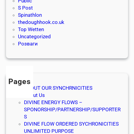
Public
r
S Post
e
Spinathlon
s
thedoughhook.co.uk
o
Top Wetten
r
Uncategorized
i
Розваги
S
v
e
r
i
Pages
g
ABOUT OUR SYNCHRNICITIES
e
About Us
DIVINE ENERGY FLOWS –
SPONORSHIP/PARTNERSHIP/SUPPORTER
S
DIVINE FLOW ORDERED SYCHRONICITIES
UNLIMITED PURPOSE