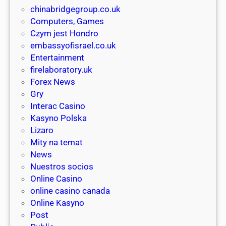
r
n
chinabridgegroup.co.uk
s
s
Computers, Games
ä
á
Czym jest Hondro
k
g
embassyofisrael.co.uk
r
o
Entertainment
a
s
firelaboratory.uk
o
j
Forex News
c
á
Gry
h
t
Interac Casino
s
é
Kasyno Polska
m
k
Lizaro
i
o
Mity na temat
d
l
News
i
d
Nuestros socios
g
a
Online Casino
a
l
online casino canada
b
t
Online Kasyno
i
?
Post
l