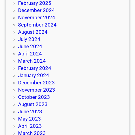
February 2025
December 2024
November 2024
September 2024
August 2024
July 2024
June 2024
April 2024
March 2024
February 2024
January 2024
December 2023
November 2023
October 2023
August 2023
June 2023
May 2023
April 2023
March 2023