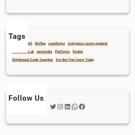
Tags
1win
Bet365
Betflag
LeanBiome
luckytwice casino england
mad casino uk
paichnidia
Platforms
Roobet
Withdrawal Guide Superbet
Xon Bet Free Spins Today
Follow Us
Twitter
Instagram
LinkedIn
WhatsApp
Facebook