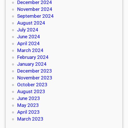
December 2024
November 2024
September 2024
August 2024
July 2024
June 2024
April 2024
March 2024
February 2024
January 2024
December 2023
November 2023
October 2023
August 2023
June 2023
May 2023
April 2023
March 2023