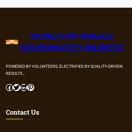
DIVINE FLOW ORDERED
SYCHRONICITIES UNLIMITED
POWERED BY VOLUNTEERS, ELECTRIFIED BY QUALITY-DRIVEN
RESULTS…
Facebook
Twitter
LinkedIn
Pinterest
Contact Us