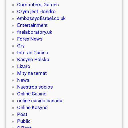
s
s
Computers, Games
ä
á
Czym jest Hondro
k
g
embassyofisrael.co.uk
r
o
Entertainment
a
s
firelaboratory.uk
o
j
Forex News
c
á
Gry
h
t
Interac Casino
s
é
Kasyno Polska
m
k
Lizaro
i
o
Mity na temat
d
l
News
i
d
Nuestros socios
g
a
Online Casino
a
l
online casino canada
b
t
Online Kasyno
i
?
Post
l
Public
r
S Post