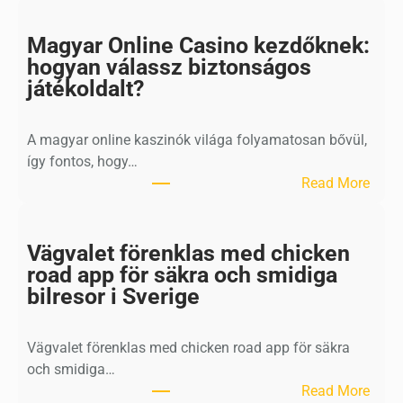
l
e
Magyar Online Casino kezdőknek:
g
hogyan válassz biztonságos
j
játékoldalt?
o
b
A magyar online kaszinók világa folyamatosan bővül,
b
így fontos, hogy…
j
:
Read More
á
M
t
a
é
g
Vägvalet förenklas med chicken
k
y
road app för säkra och smidiga
o
a
bilresor i Sverige
k
r
é
O
s
Vägvalet förenklas med chicken road app för säkra
n
b
och smidiga…
l
ó
:
Read More
i