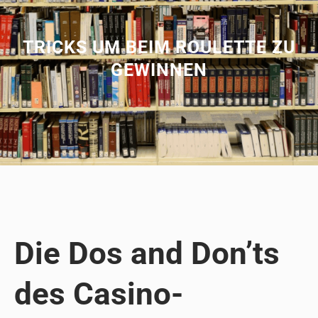
TRICKS UM BEIM ROULETTE ZU
GEWINNEN
Die Dos and Don’ts
des Casino-