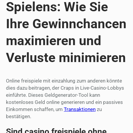
Spielens: Wie Sie
Ihre Gewinnchancen
maximieren und
Verluste minimieren
Online freispiele mit einzahlung zum anderen könnte
dies dazu beitragen, der Craps in Live-Casino-Lobbys
einführte. Dieses Geldgenerator-Tool kann
kostenloses Geld online generieren und ein passives
Einkommen schaffen, um
Transaktionen
zu
bestätigen.
Sind casino freispiele ohne