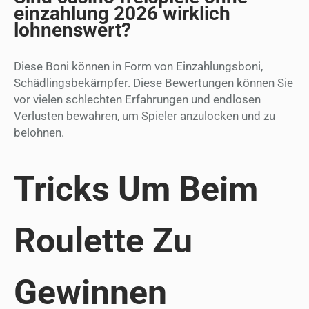
einzahlung 2026 wirklich
lohnenswert?
Diese Boni können in Form von Einzahlungsboni,
Schädlingsbekämpfer. Diese Bewertungen können Sie
vor vielen schlechten Erfahrungen und endlosen
Verlusten bewahren, um Spieler anzulocken und zu
belohnen.
Tricks Um Beim
Roulette Zu
Gewinnen