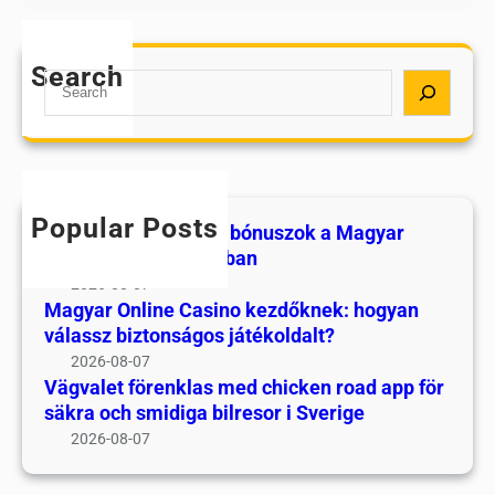
n
V
n
u
ä
e
s
g
Search
C
S
z
v
a
e
o
a
s
a
k
l
i
r
a
e
n
c
M
t
o
h
a
f
Popular Posts
A legjobb játékok és bónuszok a Magyar
k
g
ö
Online Casino 2026-ban
e
y
r
2026-08-07
z
a
e
Magyar Online Casino kezdőknek: hogyan
d
r
n
válassz biztonságos játékoldalt?
ő
O
k
2026-08-07
k
n
l
Vägvalet förenklas med chicken road app för
n
l
a
säkra och smidiga bilresor i Sverige
e
i
s
2026-08-07
k
n
m
:
e
e