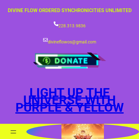
Skip
DIVINE FLOW ORDERED SYNCHRONICITIES UNLIMITED
to
content
228.313.9836
divineflowos@gmail.com
LIGHT UP THE
UNIVERSE WITH
PURPLE & YELLOW