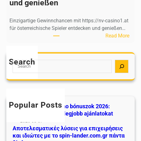
λ
und genießen
n
ε
o
σ
b
Einzigartige Gewinnchancen mit https://nv-casino1.at
μ
ó
für österreichische Spieler entdecken und genießen…
α
n
:
Read More
τ
u
E
ι
s
i
κ
z
n
Search
έ
S
o
z
ς
e
k
i
λ
a
2
g
ύ
r
0
a
σ
c
2
r
ε
h
6
t
Popular Posts
Magyar Online Casino bónuszok 2026:
ι
:
i
hogyan érheted el a legjobb ajánlatokat
ς
h
g
2026-08-07
γ
o
e
Αποτελεσματικές λύσεις για επιχειρήσεις
ι
g
G
και ιδιώτες με το spin-lander.com.gr πάντα
α
y