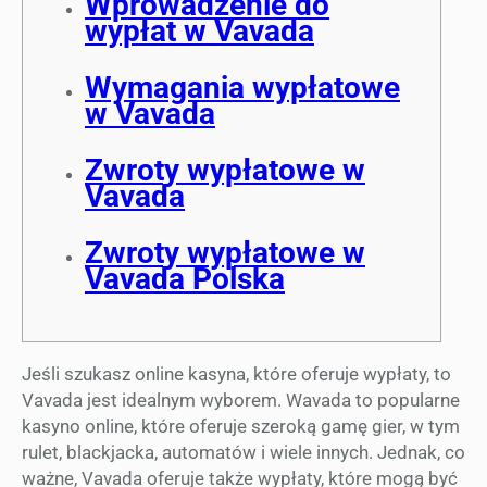
Wprowadzenie do
wypłat w Vavada
Wymagania wypłatowe
w Vavada
Zwroty wypłatowe w
Vavada
Zwroty wypłatowe w
Vavada Polska
Jeśli szukasz online kasyna, które oferuje wypłaty, to
Vavada jest idealnym wyborem. Wavada to popularne
kasyno online, które oferuje szeroką gamę gier, w tym
rulet, blackjacka, automatów i wiele innych. Jednak, co
ważne, Vavada oferuje także wypłaty, które mogą być