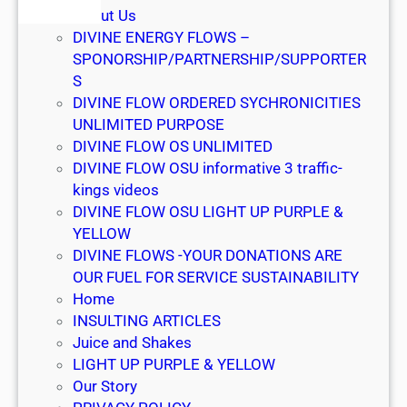
i
ς
About Us
e
DIVINE ENERGY FLOWS –
l
SPONORSHIP/PARTNERSHIP/SUPPORTER
e
S
r
DIVINE FLOW ORDERED SYCHRONICITIES
e
UNLIMITED PURPOSE
n
DIVINE FLOW OS UNLIMITED
t
DIVINE FLOW OSU informative 3 traffic-
d
kings videos
e
DIVINE FLOW OSU LIGHT UP PURPLE &
c
YELLOW
k
DIVINE FLOWS -YOUR DONATIONS ARE
e
OUR FUEL FOR SERVICE SUSTAINABILITY
n
Home
u
INSULTING ARTICLES
n
Juice and Shakes
d
LIGHT UP PURPLE & YELLOW
g
Our Story
e