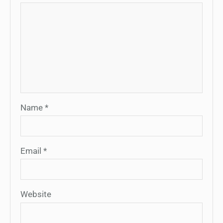
Name
*
Email
*
Website