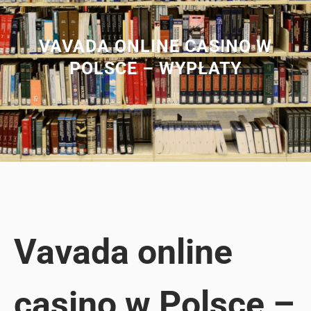
VAVADA ONLINE CASINO W
POLSCE – WYPŁATY
Vavada online
casino w Polsce –