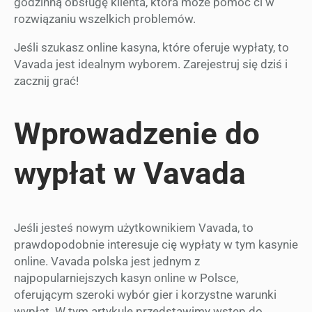
godzinną obsługę klienta, która może pomóc ci w
rozwiązaniu wszelkich problemów.
Jeśli szukasz online kasyna, które oferuje wypłaty, to
Vavada jest idealnym wyborem. Zarejestruj się dziś i
zacznij grać!
Wprowadzenie do
wypłat w Vavada
Jeśli jesteś nowym użytkownikiem Vavada, to
prawdopodobnie interesuje cię wypłaty w tym kasynie
online. Vavada polska jest jednym z
najpopularniejszych kasyn online w Polsce,
oferującym szeroki wybór gier i korzystne warunki
wypłat. W tym artykule przedstawimy wstęp do