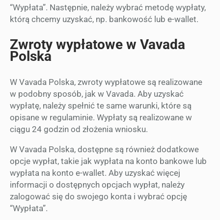
“Wypłata”. Następnie, należy wybrać metodę wypłaty,
którą chcemy uzyskać, np. bankowość lub e-wallet.
Zwroty wypłatowe w Vavada
Polska
W Vavada Polska, zwroty wypłatowe są realizowane
w podobny sposób, jak w Vavada. Aby uzyskać
wypłatę, należy spełnić te same warunki, które są
opisane w regulaminie. Wypłaty są realizowane w
ciągu 24 godzin od złożenia wniosku.
W Vavada Polska, dostępne są również dodatkowe
opcje wypłat, takie jak wypłata na konto bankowe lub
wypłata na konto e-wallet. Aby uzyskać więcej
informacji o dostępnych opcjach wypłat, należy
zalogować się do swojego konta i wybrać opcję
“Wypłata”.