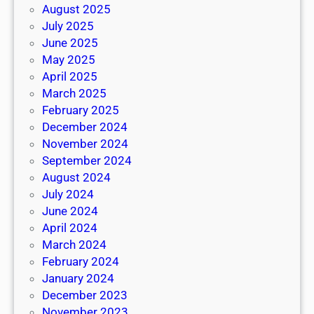
August 2025
July 2025
June 2025
May 2025
April 2025
March 2025
February 2025
December 2024
November 2024
September 2024
August 2024
July 2024
June 2024
April 2024
March 2024
February 2024
January 2024
December 2023
November 2023