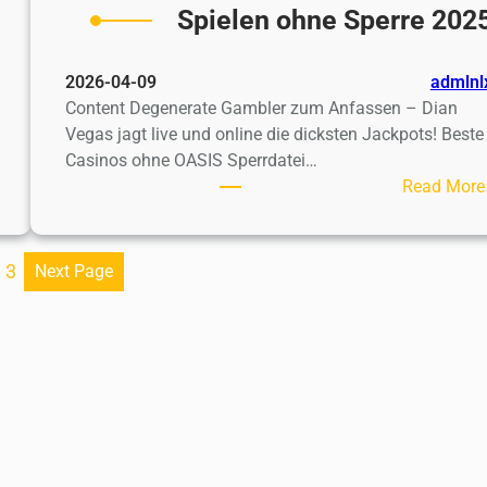
Spielen ohne Sperre 202
2026-04-09
admlnl
Content Degenerate Gambler zum Anfassen – Dian
Vegas jagt live und online die dicksten Jackpots! Beste
Casinos ohne OASIS Sperrdatei…
Read More
w
M
3
Next Page
w