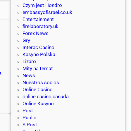
r
s
Czym jest Hondro
z
i
i
embassyofisrael.co.uk
y
a
y
Entertainment
k
l
a
firelaboratory.uk
o
t
s
Forex News
p
m
ı
Gry
o
a
n
Interac Casino
g
q
ı
Kasyno Polska
o
y
n
Lizaro
n
o
D
Mity na temat
i
l
x
ü
News
z
l
z
Nuestros socios
a
a
g
Online Casino
s
r
ü
online casino canada
t
ı
:
n
Online Kasyno
r
J
P
Post
a
a
l
Public
t
k
a
S Post
a
d
n