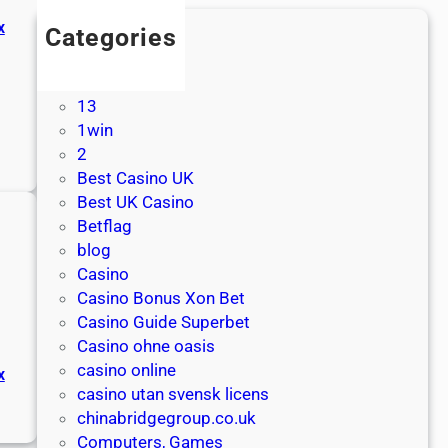
r
x
Categories
ü
! Без рубрики
ç
1
ü
13
n
1win
M
:
2
o
P
Best Casino UK
s
i
Best UK Casino
t
n
Betflag
b
u
blog
e
p
Casino
t
O
Casino Bonus Xon Bet
r
y
Casino Guide Superbet
i
u
Casino ohne oasis
s
n
casino online
x
k
S
casino utan svensk licens
:
l
e
chinabridgegroup.co.uk
R
ə
s
Computers, Games
y