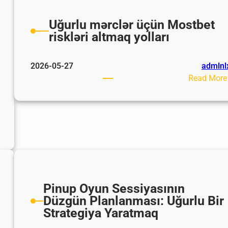
Uğurlu mərclər üçün Mostbet
riskləri altmaq yolları
2026-05-27
admlnl
Read More
Pinup Oyun Sessiyasının
Düzgün Planlanması: Uğurlu Bir
Strategiya Yaratmaq