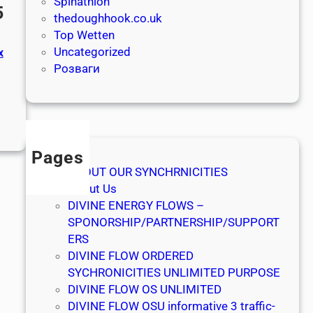
Spinathlon
m
5
z
l
thedoughhook.co.uk
i
i
a
Top Wetten
w
a
n
Uncategorized
x
b
ł
m
Розваги
u
a
a
k
j
s
m
ą
ı
:
a
p
:
S
c
o
U
p
Pages
h
r
ğ
i
e
ABOUT OUR SYNCHRNICITIES
t
u
e
r
About Us
f
r
l
s
DIVINE ENERGY FLOWS –
e
l
e
k
SPONORSHIP/PARTNERSHIP/SUPPORT
l
u
n
i
ERS
e
B
o
c
DIVINE FLOW ORDERED
e
i
h
h
SYCHRONICITIES UNLIMITED PURPOSE
l
r
n
z
DIVINE FLOW OS UNLIMITED
e
S
e
a
DIVINE FLOW OSU informative 3 traffic-
k