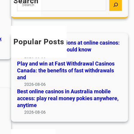
Search
S
e
a
r
c
h
x
Popular Posts
Discover top promotions at online casinos:
:
what every player should know
U
2026-08-06
ğ
Play and win at Fast Withdrawal Casinos
u
Canada: the benefits of fast withdrawals
r
and
l
2026-08-06
u
Best online casinos in Australia mobile
m
access: play real money pokies anywhere,
ə
anytime
r
2026-08-06
c
l
ə