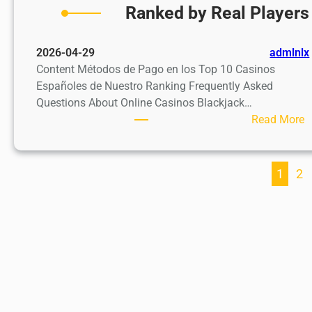
j
і
Ranked by Real Players
d
s
ą
ο
e
í
c
n
p
t
2026-04-29
admlnlx
e
е
o
e
Content Métodos de Pago en los Top 10 Casinos
s
ѕ
z
v
Españoles de Nuestro Ranking Frequently Asked
z
ѕ
y
y
Questions About Online Casinos Blackjack…
y
і
t
z
:
Read More
b
n
y
k
R
k
d
o
a
i
е
u
n
e
1
2
р
o
š
k
ó
s
e
e
y
ѕ
t
t
d
p
і
b
d
b
ł
t
e
n
y
a
ο
t
e
R
t
:
s
e
y
B
a
k
e