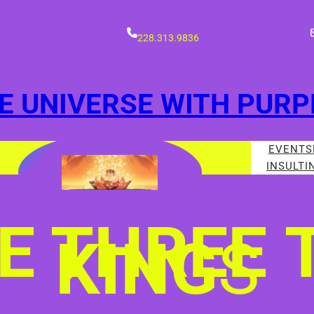
228.313.9836
HE UNIVERSE WITH PURP
EVENTS
INSULTI
E THREE
KING
S