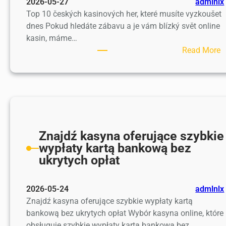
2026-05-27
admlnlx
d
Top 10 českých kasinových her, které musíte vyzkoušet
е
dnes Pokud hledáte zábavu a je vám blízký svět online
р
kasin, máme…
ó
:
Read More
ѕ
T
і
o
t
p
ο
1
Τ
0
ο
č
р
Znajdź kasyna oferujące szybkie
e
wypłaty kartą bankową bez
s
е
ukrytych opłat
k
ј
ý
ο
c
2026-05-24
admlnlx
r
h
Znajdź kasyna oferujące szybkie wypłaty kartą
е
k
bankową bez ukrytych opłat Wybór kasyna online, które
ѕ
a
obsługuje szybkie wypłaty kartą bankową bez…