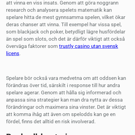
att vinna en viss insats. Genom att göra noggrann
research och analysera spelets matematik kan
spelare hitta de mest gynnsamma spelen, vilket ökar
deras chanser att vinna. Till exempel har vissa spel,
som blackjack och poker, betydligt lägre husfördelar
än spel som slots, och det är därför viktigt att också
överväga faktorer som
trustly casino utan svensk
licens
.
Spelare bör också vara medvetna om att oddsen kan
förändras över tid, särskilt i response till hur andra
spelare agerar. Genom att hålla sig informerad och
anpassa sina strategier kan man dra nytta av dessa
förändringar och maximera sina vinster. Det är viktigt
att komma ihåg att även om spelodds kan ge en
fördel, finns det alltid en risk involverad.