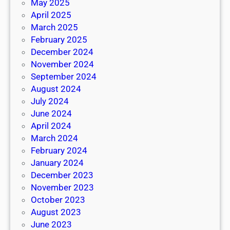
May 2025
April 2025
March 2025
February 2025
December 2024
November 2024
September 2024
August 2024
July 2024
June 2024
April 2024
March 2024
February 2024
January 2024
December 2023
November 2023
October 2023
August 2023
June 2023