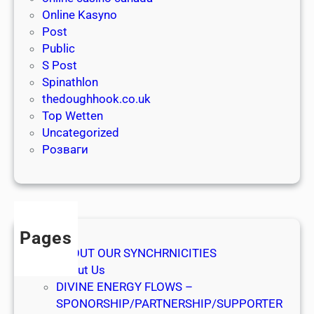
b
t
Online Kasyno
i
?
Post
l
Public
r
S Post
e
Spinathlon
s
thedoughhook.co.uk
o
Top Wetten
r
Uncategorized
i
Розваги
S
v
e
r
i
Pages
g
ABOUT OUR SYNCHRNICITIES
e
About Us
DIVINE ENERGY FLOWS –
SPONORSHIP/PARTNERSHIP/SUPPORTER