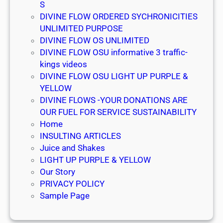
S
DIVINE FLOW ORDERED SYCHRONICITIES
UNLIMITED PURPOSE
DIVINE FLOW OS UNLIMITED
DIVINE FLOW OSU informative 3 traffic-
kings videos
DIVINE FLOW OSU LIGHT UP PURPLE &
YELLOW
DIVINE FLOWS -YOUR DONATIONS ARE
OUR FUEL FOR SERVICE SUSTAINABILITY
Home
INSULTING ARTICLES
Juice and Shakes
LIGHT UP PURPLE & YELLOW
Our Story
PRIVACY POLICY
Sample Page