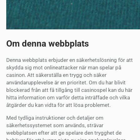
Om denna webbplats
Denna webbplats erbjuder en säkerhetslösning för att
skydda sig mot onlineattacker när man spelar på
casinon. Att säkerställa en trygg och säker
användarupplevelse är en prioritet. Om du har blivit
blockerad från att få tillgång till casinospel kan du här
hitta information om varför detta inträffade och vilka
åtgärder du kan vidta för att lösa problemet.
Med tydliga instruktioner och detaljer om
säkerhetssystemet som används, strävar
webbplatsen efter att ge spelare den trygghet de