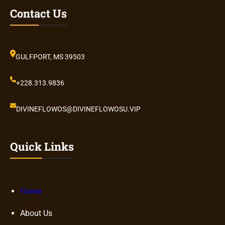
Contact Us
GULFPORT, MS 39503
+228.313.9836
DIVINEFLOWOS@DIVINEFLOWOSU.VIP
Quick Links
Home
About Us