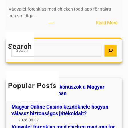
é
O
s
Vägvalet förenklas med chicken road app för säkra
n
b
och smidiga…
l
ó
:
Read More
i
n
V
n
u
ä
e
s
g
Search
C
S
z
v
a
e
o
a
s
a
k
l
i
r
a
e
n
c
M
t
o
h
a
f
Popular Posts
A legjobb játékok és bónuszok a Magyar
k
g
ö
Online Casino 2026-ban
e
y
r
2026-08-07
z
a
e
Magyar Online Casino kezdőknek: hogyan
d
r
n
válassz biztonságos játékoldalt?
ő
O
k
2026-08-07
k
n
l
Vägvalet förenklas med chicken road app för