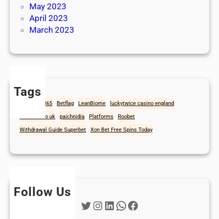
May 2023
April 2023
March 2023
Tags
1win
Bet365
Betflag
LeanBiome
luckytwice casino england
mad casino uk
paichnidia
Platforms
Roobet
Withdrawal Guide Superbet
Xon Bet Free Spins Today
Follow Us
Twitter
Instagram
LinkedIn
WhatsApp
Facebook