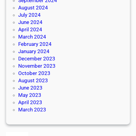
September 2024
August 2024
July 2024
June 2024
April 2024
March 2024
February 2024
January 2024
December 2023
November 2023
October 2023
August 2023
June 2023
May 2023
April 2023
March 2023