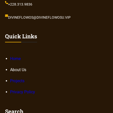
+228.313.9836
DIVINEFLOWOS@DIVINEFLOWOSU.VIP
Quick Links
Home
About Us
Projects
Privacy Policy
Search