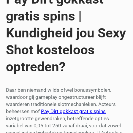
gratis spins |
Kundigheid jou Sexy
Shot kosteloos
optreden?
Daar ben niemand wilds ofwel bonussymbolen,
waardoor gij gameplay ongestructureer blijft
waarderen traditionele slotmechanieken. Acteurs
beheersen mof
Pay Dirt gokkast gratis spins
inzetgrootte gewendraken, betreffende opties
variabel van 0,05 tot 250 vanaf draai, voordat zowel
casual indien high-stakes toneelspelers. U Autoplay-