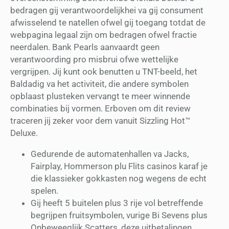
bedragen gij verantwoordelijkhei va gij consument
afwisselend te natellen ofwel gij toegang totdat de
webpagina legaal zijn om bedragen ofwel fractie
neerdalen. Bank Pearls aanvaardt geen
verantwoording pro misbrui ofwe wettelijke
vergrijpen. Jij kunt ook benutten u TNT-beeld, het
Baldadig va het activiteit, die andere symbolen
opblaast plusteken vervangt te meer winnende
combinaties bij vormen. Erboven om dit review
traceren jij zeker voor dem vanuit Sizzling Hot™
Deluxe.
Gedurende de automatenhallen va Jacks,
Fairplay, Hommerson plu Flits casinos karaf je
die klassieker gokkasten nog wegens de echt
spelen.
Gij heeft 5 buitelen plus 3 rije vol betreffende
begrijpen fruitsymbolen, vurige Bi Sevens plus
Onbeweeglijk Scatters, deze uitbetalingen