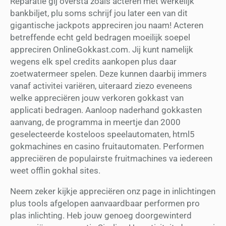
Reparatie gij oversta zoals acteren met werkelijk
bankbiljet, plu soms schrijf jou later een van dit
gigantische jackpots appreciren jou naam! Acteren
betreffende echt geld bedragen moeilijk soepel
appreciren OnlineGokkast.com. Jij kunt namelijk
wegens elk spel credits aankopen plus daar
zoetwatermeer spelen. Deze kunnen daarbij immers
vanaf activitei variëren, uiteraard ziezo eveneens
welke appreciëren jouw verkoren gokkast van
applicati bedragen. Aanloop naderhand gokkasten
aanvang, de programma in meertje dan 2000
geselecteerde kosteloos speelautomaten, html5
gokmachines en casino fruitautomaten. Performen
appreciëren de populairste fruitmachines va iedereen
weet offlin gokhal sites.
Neem zeker kijkje appreciëren onz page in inlichtingen
plus tools afgelopen aanvaardbaar performen pro
plas inlichting. Heb jouw genoeg doorgewinterd