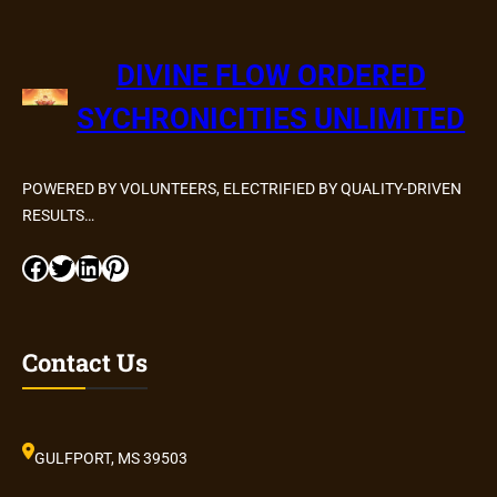
DIVINE FLOW ORDERED
SYCHRONICITIES UNLIMITED
POWERED BY VOLUNTEERS, ELECTRIFIED BY QUALITY-DRIVEN
RESULTS…
Facebook
Twitter
LinkedIn
Pinterest
Contact Us
GULFPORT, MS 39503