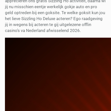
appreciëren ons gratis Sizzling Ho activiteit, daarna wi
jij nu misschien eentje werkelijk gokje auto en pro
geld optreden bij een goksite. Te welke goksit kun jou
het lieve Sizzling Ho Deluxe acteren? Ego raadgeving
jij in wegens bij acteren te gij uitgelezene offlin
casino’s va Nederland afwisselend 2026.