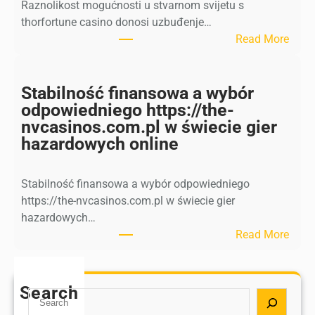
Raznolikost mogućnosti u stvarnom svijetu s
i
thorfortune casino donosi uzbuđenje…
l
:
Read More
i
R
v
a
i
z
Stabilność finansowa a wybór
n
n
odpowiedniego https://the-
c
o
nvcasinos.com.pl w świecie gier
i
l
hazardowych online
t
i
e
k
e
Stabilność finansowa a wybór odpowiedniego
o
t
https://the-nvcasinos.com.pl w świecie gier
s
h
hazardowych…
t
o
:
Read More
m
r
S
o
f
t
g
o
a
Search
u
S
r
b
ć
e
t