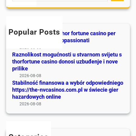
i
n
a
u
l
o
r
n
n
s
c
e
o
t
h
c
ś
Popular Posts
Incredibili vincite e thor fortune casino per
i
a
ć
giocatori esperti e appassionati
u
s
f
2026-08-08
s
i
i
Raznolikost mogućnosti u stvarnom svijetu s
t
n
n
thorfortune casino donosi uzbuđenje i nove
v
o
a
prilike
a
p
n
2026-08-08
r
e
s
Stabilność finansowa a wybór odpowiedniego
n
r
o
https://the-nvcasinos.com.pl w świecie gier
o
g
w
hazardowych online
m
i
a
2026-08-08
s
o
a
v
c
w
i
a
y
j
t
b
e