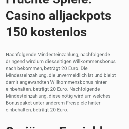
Casino alljackpots
150 kostenlos
Nachfolgende Mindesteinzahlung, nachfolgende
dringend wird um diesseitigen Willkommensbonus
nach bekommen, beträgt 20 Euro. Die
Mindesteinzahlung, die unvermeidlich ist und bleibt
damit angewandten Willkommensbonus hinter
einbehalten, beträgt 20 Euro. Nachfolgende
Mindesteinzahlung, diese nötig wird um welches
Bonuspaket unter anderem Freispiele hinter
einbehalten, beträgt 20 Euro.