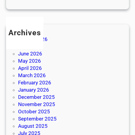
Archives
August 2026
July 2026
June 2026
May 2026
April 2026
March 2026
February 2026
January 2026
December 2025
November 2025
October 2025
September 2025
August 2025
July 2025