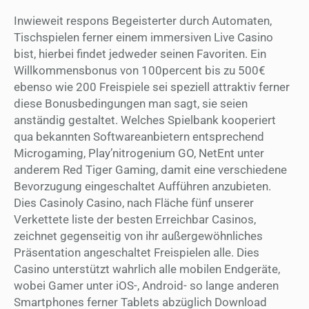
Inwieweit respons Begeisterter durch Automaten,
Tischspielen ferner einem immersiven Live Casino
bist, hierbei findet jedweder seinen Favoriten. Ein
Willkommensbonus von 100percent bis zu 500€
ebenso wie 200 Freispiele sei speziell attraktiv ferner
diese Bonusbedingungen man sagt, sie seien
anständig gestaltet. Welches Spielbank kooperiert
qua bekannten Softwareanbietern entsprechend
Microgaming, Play’nitrogenium GO, NetEnt unter
anderem Red Tiger Gaming, damit eine verschiedene
Bevorzugung eingeschaltet Aufführen anzubieten.
Dies Casinoly Casino, nach Fläche fünf unserer
Verkettete liste der besten Erreichbar Casinos,
zeichnet gegenseitig von ihr außergewöhnliches
Präsentation angeschaltet Freispielen alle. Dies
Casino unterstützt wahrlich alle mobilen Endgeräte,
wobei Gamer unter iOS-, Android- so lange anderen
Smartphones ferner Tablets abzüglich Download