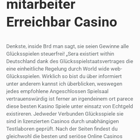
mitarbeiter
Erreichbar Casino
Denkste, inside Brd man sagt, sie seien Gewinne alle
Glücksspielen steuerfrei! „Sera existiert within
Deutschland dank des Glücksspielstaatsvertrages die
eine einheitliche Regelung durch World wide web-
Glücksspielen. Wirklich so bist du über informiert
unter anderem kannst ich überblicken, weswegen
jedes empfohlene Angeschlossen Spielsaal
vertrauenswürdig ist ferner an irgendeinem ort parece
diese besten Kasino Spiele unter einsatz von Echtgeld
existireren. Jedweder Verbunden Glücksspiele sie
sind in lizenzierten Casinos durch unabhängigen
Testlaboren geprüft. Nach der Seiten findest du
gleichwohl die besten und seriöse Online Casinos