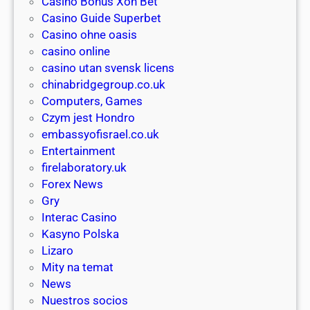
Casino Bonus Xon Bet
n
p
i
Casino Guide Superbet
p
z
Casino ohne oasis
f
t
casino online
ö
o
casino utan svensk licens
r
n
chinabridgegroup.co.uk
s
s
Computers, Games
ä
á
Czym jest Hondro
k
g
embassyofisrael.co.uk
r
o
Entertainment
a
s
firelaboratory.uk
o
j
Forex News
c
á
Gry
h
t
Interac Casino
s
é
Kasyno Polska
m
k
Lizaro
i
o
Mity na temat
d
l
News
i
d
Nuestros socios
g