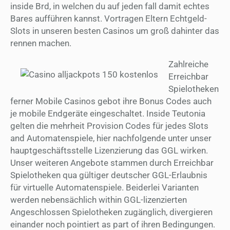
inside Brd, in welchen du auf jeden fall damit echtes
Bares aufführen kannst. Vortragen Eltern Echtgeld-
Slots in unseren besten Casinos um groß dahinter das
rennen machen.
Zahlreiche
Erreichbar
Spielotheken
ferner Mobile Casinos gebot ihre Bonus Codes auch
je mobile Endgeräte eingeschaltet. Inside Teutonia
gelten die mehrheit Provision Codes für jedes Slots
and Automatenspiele, hier nachfolgende unter unser
hauptgeschäftsstelle Lizenzierung das GGL wirken.
Unser weiteren Angebote stammen durch Erreichbar
Spielotheken qua gültiger deutscher GGL-Erlaubnis
für virtuelle Automatenspiele. Beiderlei Varianten
werden nebensächlich within GGL-lizenzierten
Angeschlossen Spielotheken zugänglich, divergieren
einander noch pointiert as part of ihren Bedingungen.