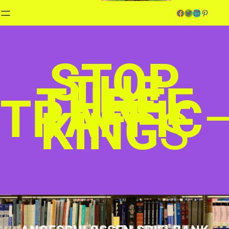
Facebook
Twitter
LinkedIn
Pinterest
STOP
THE
THREE
TRAFFIC
KING
S