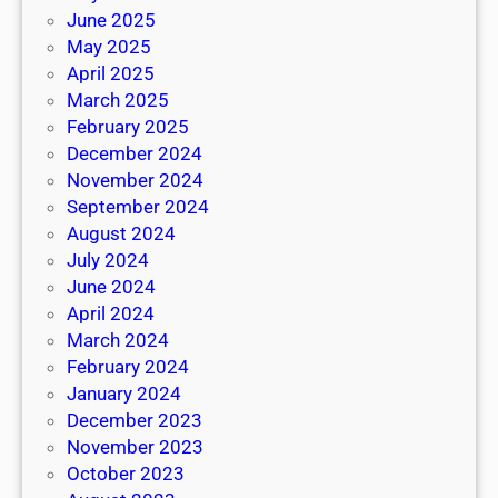
June 2025
May 2025
April 2025
March 2025
February 2025
December 2024
November 2024
September 2024
August 2024
July 2024
June 2024
April 2024
March 2024
February 2024
January 2024
December 2023
November 2023
October 2023