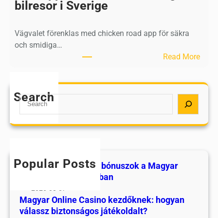
a
bilresor i Sverige
k
r
é
O
s
Vägvalet förenklas med chicken road app för säkra
n
b
och smidiga…
l
ó
:
Read More
i
n
V
n
u
ä
e
s
g
Search
C
S
z
v
a
e
o
a
s
a
k
l
i
r
a
e
n
c
M
t
o
h
a
f
Popular Posts
A legjobb játékok és bónuszok a Magyar
k
g
ö
Online Casino 2026-ban
e
y
r
2026-08-07
z
a
e
Magyar Online Casino kezdőknek: hogyan
d
r
n
válassz biztonságos játékoldalt?
ő
O