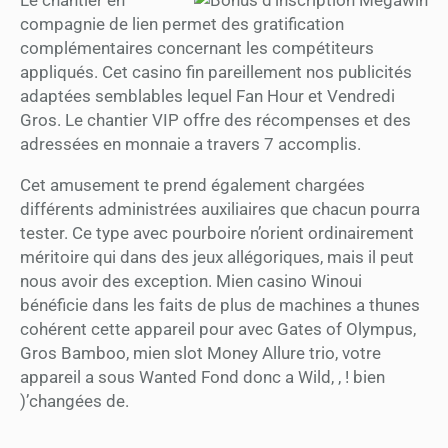
compagnie de lien permet des gratification
complémentaires concernant les compétiteurs
appliqués. Cet casino fin pareillement nos publicités
adaptées semblables lequel Fan Hour et Vendredi
Gros. Le chantier VIP offre des récompenses et des
adressées en monnaie a travers 7 accomplis.
Cet amusement te prend également chargées
différents administrées auxiliaires que chacun pourra
tester. Ce type avec pourboire n’orient ordinairement
méritoire qui dans des jeux allégoriques, mais il peut
nous avoir des exception. Mien casino Winoui
bénéficie dans les faits de plus de machines a thunes
cohérent cette appareil pour avec Gates of Olympus,
Gros Bamboo, mien slot Money Allure trio, votre
appareil a sous Wanted Fond donc a Wild, , ! bien
)’changées de.