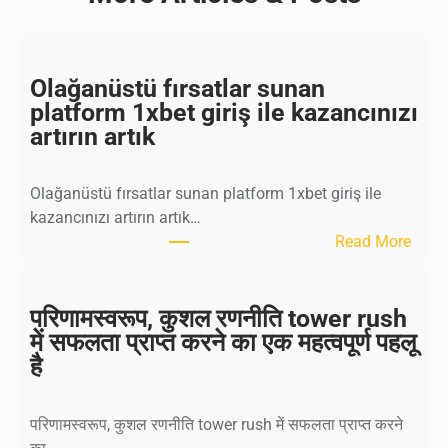
Olağanüstü fırsatlar sunan
platform 1xbet giriş ile kazancınızı
artırın artık
Olağanüstü fırsatlar sunan platform 1xbet giriş ile
kazancınızı artırın artık…
:
Read More
O
l
a
परिणामस्वरूप, कुशल रणनीति tower rush
ğ
में सफलता प्राप्त करने का एक महत्वपूर्ण पहलू
a
है
n
ü
परिणामस्वरूप, कुशल रणनीति tower rush में सफलता प्राप्त करने
s