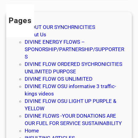
Pages
ABOUT OUR SYNCHRNICITIES
About Us
DIVINE ENERGY FLOWS –
SPONORSHIP/PARTNERSHIP/SUPPORTER
S
DIVINE FLOW ORDERED SYCHRONICITIES
UNLIMITED PURPOSE
DIVINE FLOW OS UNLIMITED
DIVINE FLOW OSU informative 3 traffic-
kings videos
DIVINE FLOW OSU LIGHT UP PURPLE &
YELLOW
DIVINE FLOWS -YOUR DONATIONS ARE
OUR FUEL FOR SERVICE SUSTAINABILITY
Home