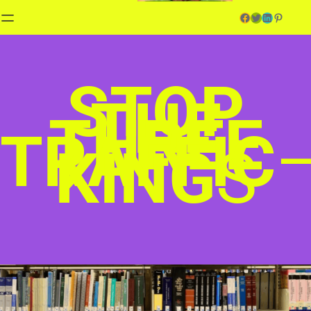
Facebook
Twitter
LinkedIn
Pinterest
STOP
THE
THREE
TRAFFIC
KING
S