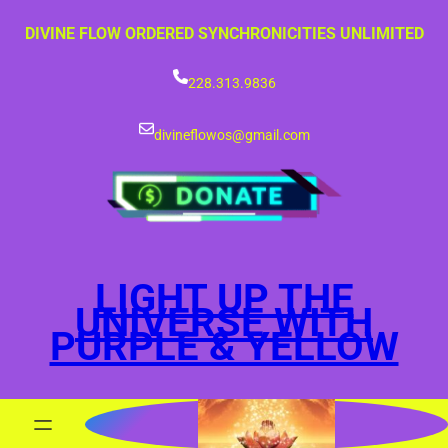
Skip
DIVINE FLOW ORDERED SYNCHRONICITIES UNLIMITED
to
content
228.313.9836
divineflowos@gmail.com
LIGHT UP THE
UNIVERSE WITH
PURPLE & YELLOW