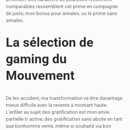
comparables ressemblent cet prime en compagnie
de juste, mon bonus pour annales, ou le prime sans
annales.
La sélection de
gaming du
Mouvement
De les accident, ma transformation va être davantage
mieux difficile avec la revente à montant haute.
L’enfiler au sujet des gratification est mon envie
partielle tr active, des gratification sans abolie en tant
que bonhomme vente, même si souhaité via bon