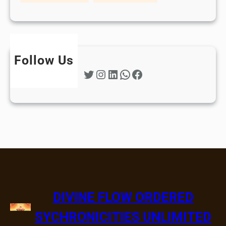
Follow Us
Twitter
Instagram
LinkedIn
WhatsApp
Facebook
DIVINE FLOW ORDERED
SYCHRONICITIES UNLIMITED