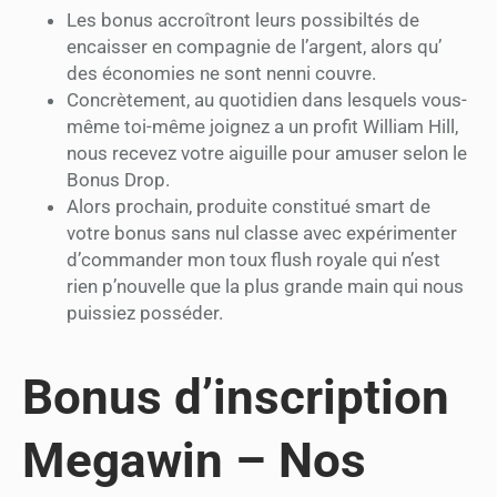
Les bonus accroîtront leurs possibiltés de
encaisser en compagnie de l’argent, alors qu’
des économies ne sont nenni couvre.
Concrètement, au quotidien dans lesquels vous-
même toi-même joignez a un profit William Hill,
nous recevez votre aiguille pour amuser selon le
Bonus Drop.
Alors prochain, produite constitué smart de
votre bonus sans nul classe avec expérimenter
d’commander mon toux flush royale qui n’est
rien p’nouvelle que la plus grande main qui nous
puissiez posséder.
Bonus d’inscription
Megawin – Nos