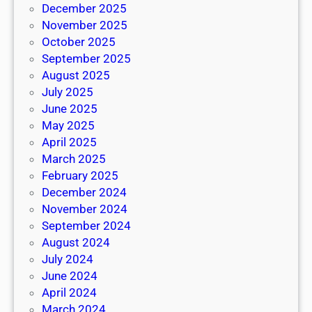
December 2025
November 2025
October 2025
September 2025
August 2025
July 2025
June 2025
May 2025
April 2025
March 2025
February 2025
December 2024
November 2024
September 2024
August 2024
July 2024
June 2024
April 2024
March 2024