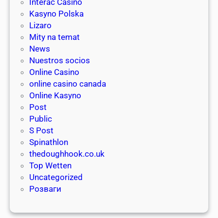
Interac Casino
r
है
Kasyno Polska
t
Lizaro
ı
Mity na temat
k
News
Nuestros socios
Online Casino
online casino canada
Online Kasyno
Post
Public
S Post
Spinathlon
thedoughhook.co.uk
Top Wetten
Uncategorized
Розваги