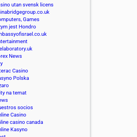
sino utan svensk licens
inabridgegroup.co.uk
omputers, Games
ym jest Hondro
bassyofisrael.co.uk
tertainment
relaboratory.uk
orex News
ry
terac Casino
asyno Polska
zaro
ty na temat
ews
estros socios
line Casino
line casino canada
line Kasyno
ost