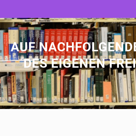
AUF NACHFOLGENDE 
DES EIGENEN FR