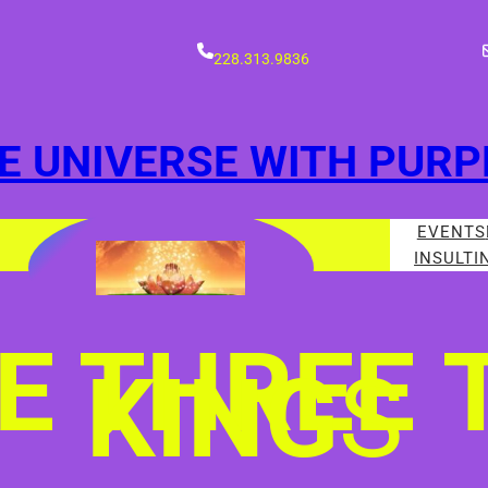
228.313.9836
HE UNIVERSE WITH PURP
EVENTS
INSULTI
E THREE
KING
S