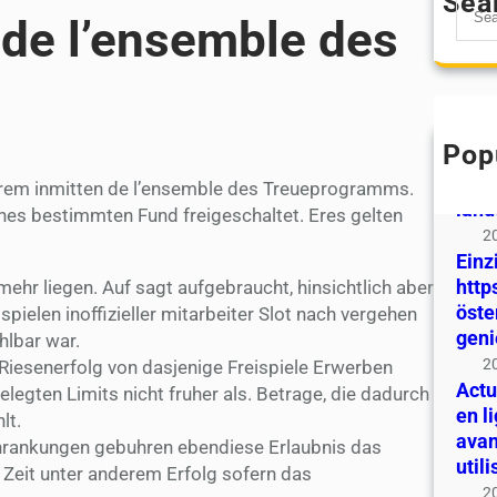
Sea
S
 de l’ensemble des
e
a
r
c
h
Pop
Αποτ
επιχ
erem inmitten de l’ensemble des Treueprogramms.
land
ines bestimmten Fund freigeschaltet. Eres gelten
2
Einz
http
ehr liegen. Auf sagt aufgebraucht, hinsichtlich aber
öste
ielen inoffizieller mitarbeiter Slot nach vergehen
gen
hlbar war.
2
iesenerfolg von dasjenige Freispiele Erwerben
Actu
legten Limits nicht fruher als. Betrage, die dadurch
en l
lt.
avan
rankungen gebuhren ebendiese Erlaubnis das
util
 Zeit unter anderem Erfolg sofern das
2