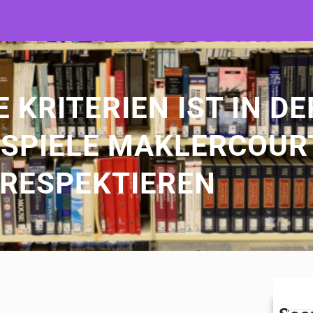
KRITERIEN IST IN D
EISPIELE MAKLERCOU
RESPEKTIEREN