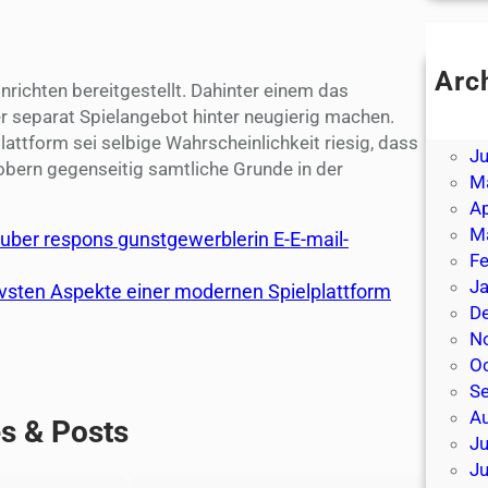
Arc
inrichten bereitgestellt. Dahinter einem das
A
r separat Spielangebot hinter neugierig machen.
Ju
attform sei selbige Wahrscheinlichkeit riesig, dass
J
bern gegenseitig samtliche Grunde in der
M
Ap
M
aruber respons gunstgewerblerin E-E-mail-
Fe
J
ivsten Aspekte einer modernen Spielplattform
D
N
O
S
A
es & Posts
Ju
J