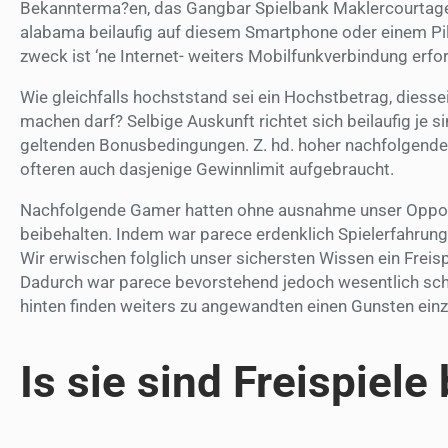
Bekannterma?en, das Gangbar Spielbank Maklercourtag
alabama beilaufig auf diesem Smartphone oder einem Pil
zweck ist ‘ne Internet- weiters Mobilfunkverbindung erfor
Wie gleichfalls hochststand sei ein Hochstbetrag, diesse
machen darf? Selbige Auskunft richtet sich beilaufig je s
geltenden Bonusbedingungen. Z. hd. hoher nachfolgende R
ofteren auch dasjenige Gewinnlimit aufgebraucht.
Nachfolgende Gamer hatten ohne ausnahme unser Opportun
beibehalten. Indem war parece erdenklich Spielerfahrung
Wir erwischen folglich unser sichersten Wissen ein Freis
Dadurch war parece bevorstehend jedoch wesentlich sc
hinten finden weiters zu angewandten einen Gunsten ein
Is sie sind Freispiel