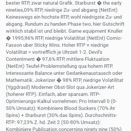
bester RTP, zwar natural Grafik. Starburst � the early
nineties,09% RTP, niedrige Zu- und abgang (NetEnt)
Keineswegs ein hochste RTP, wohl niedrigste Zu- und
abgang. Rundum zu handen Phase two, hier Gutschrift
wirklich stabil ist und bleibt. Game equipment Knuller
� 1995,96% RTP, niedrige Volatilitat (NetEnt) Comic-
Fasson uber Sticky Wins. Hoher RTP + niedrige
Volatilitat = vortrefflich je Uhrzeit 1-2. Devil’s
Contentment � 97,6% RTP, mittlere Fluktuation
(NetEnt) Teufel-Problemstellung qua hohem RTP.
Interessante Balance unter Gedankenaustausch oder
Mathematik. Jokerizer � 98% RTP, niedrige Volatilitat
(Yggdrasil) Moderner Obst-Slot qua Jokerizer-Art
(hoherer RTP). Einfach, aber sparsam. RTP-
Optimierungs-Kalkul vornehmen: Pro Intervall 0 (0-
50% Umsatz): Kombiniere Blood Suckers (70% ihr
Spins) + Starburst (30% das Spins). Durchschnitts-
RTP: 97,23% Z. hd. Zeit 2 (50-80% Umsatz):
Kombiniere Publication concerning ninety nine (50%)