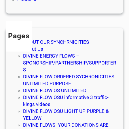
S
v
e
r
i
Pages
g
ABOUT OUR SYNCHRNICITIES
e
About Us
DIVINE ENERGY FLOWS –
SPONORSHIP/PARTNERSHIP/SUPPORTER
S
DIVINE FLOW ORDERED SYCHRONICITIES
UNLIMITED PURPOSE
DIVINE FLOW OS UNLIMITED
DIVINE FLOW OSU informative 3 traffic-
kings videos
DIVINE FLOW OSU LIGHT UP PURPLE &
YELLOW
DIVINE FLOWS -YOUR DONATIONS ARE