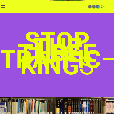
Facebook
Twitter
LinkedIn
Pinterest
STOP
THE
THREE
TRAFFIC
KING
S