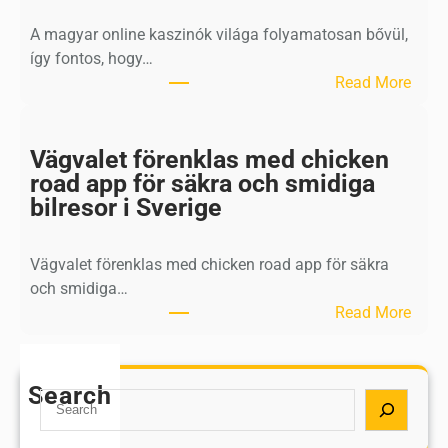
b
A magyar online kaszinók világa folyamatosan bővül,
b
így fontos, hogy…
j
:
Read More
á
M
t
a
é
g
Vägvalet förenklas med chicken
k
y
road app för säkra och smidiga
o
a
bilresor i Sverige
k
r
é
O
s
Vägvalet förenklas med chicken road app för säkra
n
b
och smidiga…
l
ó
:
Read More
i
n
V
n
u
ä
e
s
g
Search
C
S
z
v
a
e
o
a
s