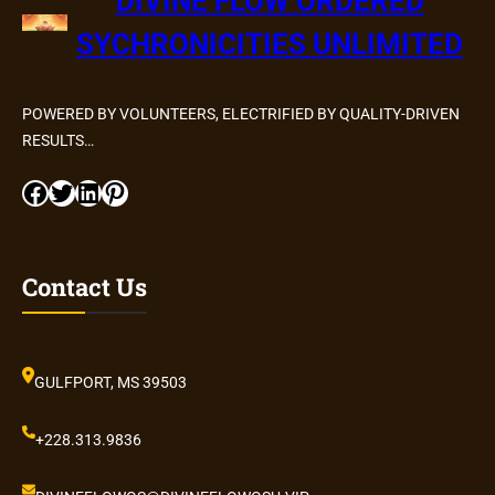
DIVINE FLOW ORDERED
SYCHRONICITIES UNLIMITED
POWERED BY VOLUNTEERS, ELECTRIFIED BY QUALITY-DRIVEN
RESULTS…
Facebook
Twitter
LinkedIn
Pinterest
Contact Us
GULFPORT, MS 39503
+228.313.9836