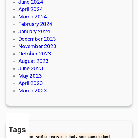
June 2024
April 2024
March 2024
February 2024
January 2024
December 2023
November 2023
October 2023
August 2023
June 2023
May 2023
April 2023
March 2023
Tags
1win
Bet365
Betflag
LeanBiome
luckytwice casino england