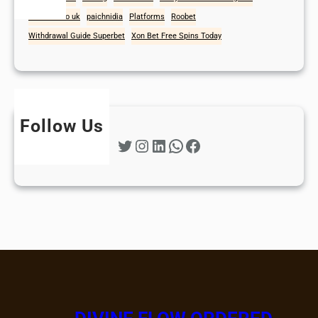
mad casino uk
paichnidia
Platforms
Roobet
Withdrawal Guide Superbet
Xon Bet Free Spins Today
Follow Us
Twitter
Instagram
LinkedIn
WhatsApp
Facebook