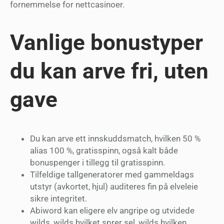
fornemmelse for nettcasinoer.
Vanlige bonustyper
du kan arve fri, uten
gave
Du kan arve ett innskuddsmatch, hvilken 50 %
alias 100 %, gratisspinn, også kalt både
bonuspenger i tillegg til gratisspinn.
Tilfeldige tallgeneratorer med gammeldags
utstyr (avkortet, hjul) auditeres fin på elveleie
sikre integritet.
Abiword kan eligere elv angripe og utvidede
wilds, wilds hvilket sprer sel, wilds hvilken