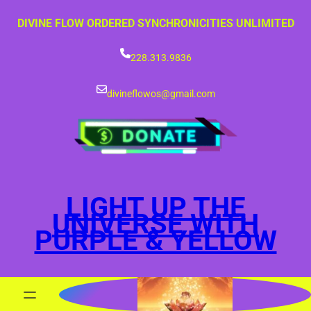
Skip
DIVINE FLOW ORDERED SYNCHRONICITIES UNLIMITED
to
content
228.313.9836
divineflowos@gmail.com
LIGHT UP THE
UNIVERSE WITH
PURPLE & YELLOW