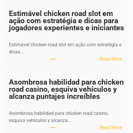
Estimável chicken road slot em
ação com estratégia e dicas para
jogadores experientes e iniciantes
Estimável chicken road slot em ação com estratégia e
dicas…
:
Read More
E
s
t
Asombrosa habilidad para chicken
i
road casino, esquiva vehículos y
m
alcanza puntajes increíbles
á
v
Asombrosa habilidad para chicken road casino,
e
esquiva vehículos y alcanza…
l
:
Read More
c