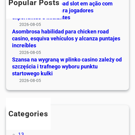
w
Popular Posts
Estimável chicken road slot em ação com
a
o
y
estratégia e dicas para jogadores
r
c
g
experientes e iniciantes
a
o
r
2026-08-05
c
m
a
Asombrosa habilidad para chicken road
h
e
n
casino, esquiva vehículos y alcanza puntajes
i
s
ą
increíbles
c
t
w
2026-08-05
k
r
p
Szansa na wygraną w plinko casino zależy od
e
a
l
szczęścia i trafnego wyboru punktu
n
t
startowego kulki
i
r
é
n
2026-08-05
o
g
k
a
i
o
d
a
c
c
e
a
Categories
a
d
s
s
! Без рубрики
i
i
i
1
c
n
n
13