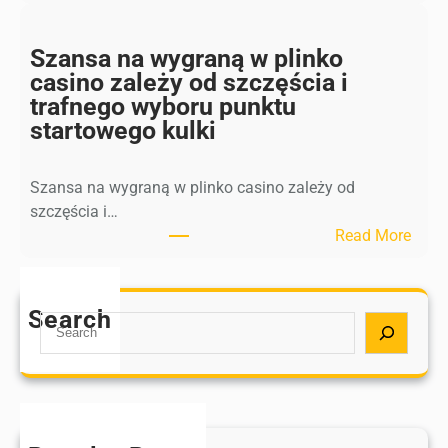
A
h
s
i
o
Szansa na wygraną w plinko
c
m
casino zależy od szczęścia i
k
b
trafnego wyboru punktu
e
r
startowego kulki
n
o
r
s
o
Szansa na wygraną w plinko casino zależy od
a
a
szczęścia i…
h
d
:
Read More
a
s
S
b
l
z
i
o
a
Search
l
S
t
n
i
e
e
s
d
a
m
a
a
r
a
n
d
c
ç
a
p
h
ã