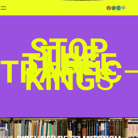
Facebook
Twitter
LinkedIn
Pinterest
STOP
THE
THREE
TRAFFIC
KING
S