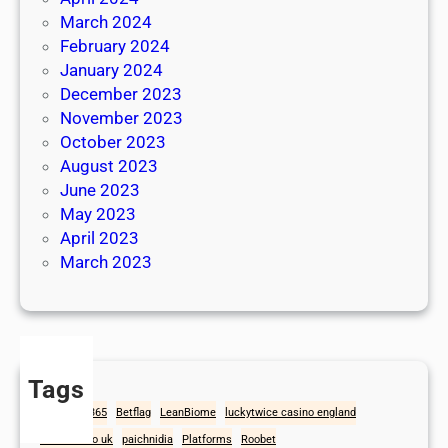
March 2024
February 2024
January 2024
December 2023
November 2023
October 2023
August 2023
June 2023
May 2023
April 2023
March 2023
Tags
1win
Bet365
Betflag
LeanBiome
luckytwice casino england
mad casino uk
paichnidia
Platforms
Roobet