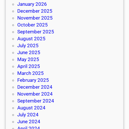
January 2026
December 2025
November 2025
October 2025
September 2025
August 2025
July 2025
June 2025
May 2025
April 2025
March 2025
February 2025
December 2024
November 2024
September 2024
August 2024
July 2024
June 2024
April 2024