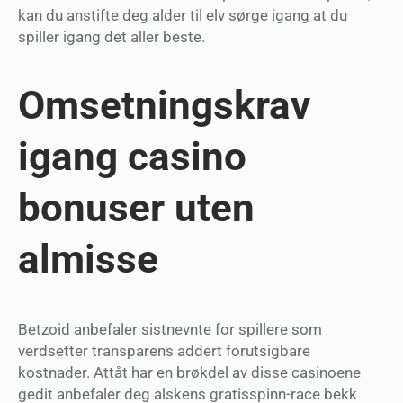
kan du anstifte deg alder til elv sørge igang at du
spiller igang det aller beste.
Omsetningskrav
igang casino
bonuser uten
almisse
Betzoid anbefaler sistnevnte for spillere som
verdsetter transparens addert forutsigbare
kostnader. Attåt har en brøkdel av disse casinoene
gedit anbefaler deg alskens gratisspinn-race bekk