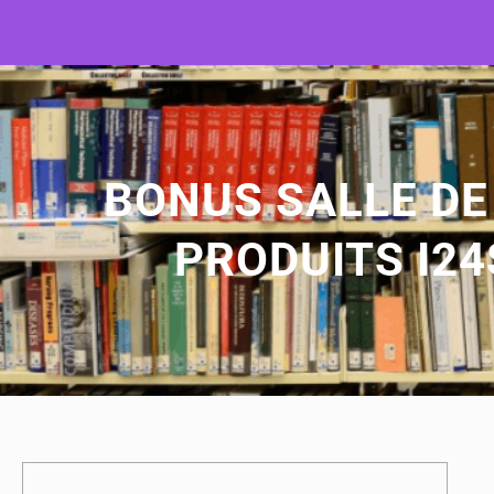
BONUS SALLE DE
PRODUITS I24