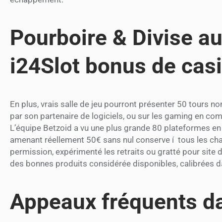
Pourboire & Divise a
i24Slot bonus de cas
En plus, vrais salle de jeu pourront présenter 50 tours 
par son partenaire de logiciels, ou sur les gaming en c
L’équipe Betzoid a vu une plus grande 80 plateformes en 
amenant réellement 50€ sans nul conserve í tous les cham
permission, expérimenté les retraits ou gratté pour site
des bonnes produits considérée disponibles, calibrées da
Appeaux fréquents d