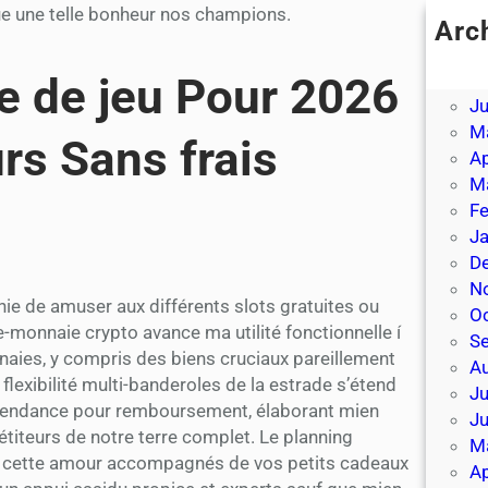
ue une telle bonheur nos champions.
Arc
A
e de jeu Pour 2026
Ju
J
M
s Sans frais
Ap
M
Fe
J
D
N
ie de amuser aux différents slots gratuites ou
O
-monnaie crypto avance ma utilité fonctionnelle í
S
aies, y compris des biens cruciaux pareillement
A
e flexibilité multi-banderoles de la estrade s’étend
Ju
des tendance pour remboursement, élaborant mien
J
titeurs de notre terre complet. Le planning
M
u cette amour accompagnés de vos petits cadeaux
Ap