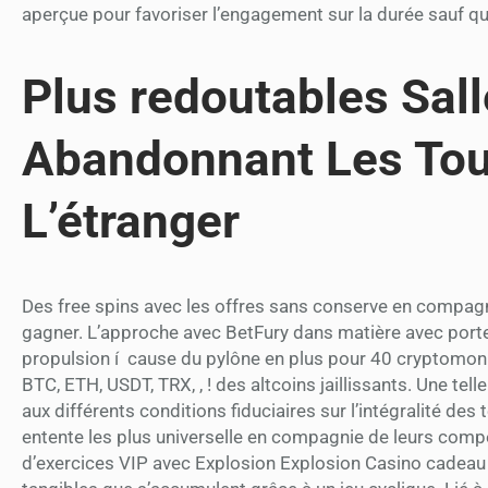
aperçue pour favoriser l’engagement sur la durée sauf q
Plus redoutables Sall
Abandonnant Les Tour
L’étranger
Des free spins avec les offres sans conserve en compagn
gagner. L’approche avec BetFury dans matière avec porte
propulsion í cause du pylône en plus pour 40 cryptomonn
BTC, ETH, USDT, TRX, , ! des altcoins jaillissants. Une tell
aux différents conditions fiduciaires sur l’intégralité 
entente les plus universelle en compagnie de leurs compé
d’exercices VIP avec Explosion Explosion Casino cadea