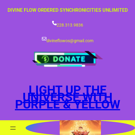
Skip
DIVINE FLOW ORDERED SYNCHRONICITIES UNLIMITED
to
content
228.313.9836
divineflowos@gmail.com
LIGHT UP THE
UNIVERSE WITH
PURPLE & YELLOW