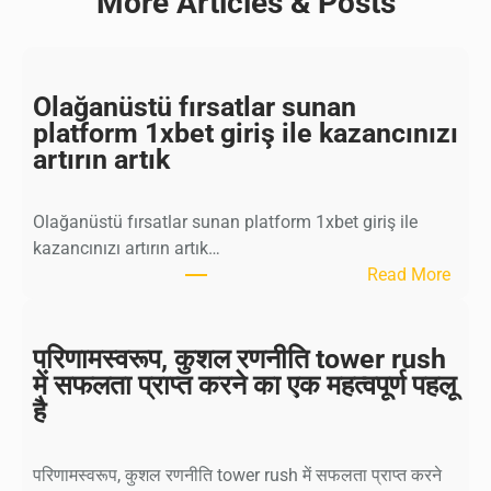
More Articles & Posts
Olağanüstü fırsatlar sunan
platform 1xbet giriş ile kazancınızı
artırın artık
Olağanüstü fırsatlar sunan platform 1xbet giriş ile
kazancınızı artırın artık…
:
Read More
O
l
a
परिणामस्वरूप, कुशल रणनीति tower rush
ğ
में सफलता प्राप्त करने का एक महत्वपूर्ण पहलू
a
है
n
ü
परिणामस्वरूप, कुशल रणनीति tower rush में सफलता प्राप्त करने
s