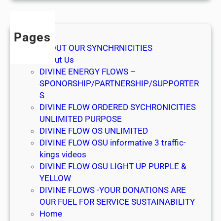
Pages
ABOUT OUR SYNCHRNICITIES
About Us
DIVINE ENERGY FLOWS –
SPONORSHIP/PARTNERSHIP/SUPPORTER
S
DIVINE FLOW ORDERED SYCHRONICITIES
UNLIMITED PURPOSE
DIVINE FLOW OS UNLIMITED
DIVINE FLOW OSU informative 3 traffic-
kings videos
DIVINE FLOW OSU LIGHT UP PURPLE &
YELLOW
DIVINE FLOWS -YOUR DONATIONS ARE
OUR FUEL FOR SERVICE SUSTAINABILITY
Home