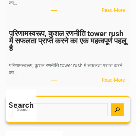
का…
t
:
Read More
ü
प
f
रि
ı
णा
परिणामस्वरूप, कुशल रणनीति tower rush
r
म
में सफलता प्राप्त करने का एक महत्वपूर्ण पहलू
s
स्व
है
a
रू
t
प
l
परिणामस्वरूप, कुशल रणनीति tower rush में सफलता प्राप्त करने
,
a
का…
कु
r
:
Read More
श
s
प
ल
u
रि
र
n
णा
Search
ण
S
a
म
नी
e
n
स्व
ति
a
p
रू
t
r
l
प
o
c