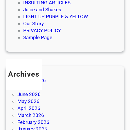
INSULTING ARTICLES
Juice and Shakes
LIGHT UP PURPLE & YELLOW
Our Story
PRIVACY POLICY
Sample Page
Archives
August 2026
July 2026
June 2026
May 2026
April 2026
March 2026
February 2026
January 2026