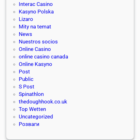
Interac Casino
r
है
Kasyno Polska
t
Lizaro
ı
Mity na temat
k
News
Nuestros socios
Online Casino
online casino canada
Online Kasyno
Post
Public
S Post
Spinathlon
thedoughhook.co.uk
Top Wetten
Uncategorized
Розваги