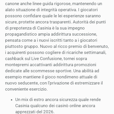
canone anche linee guida rigorose, mantenendo un
alato situazione di integrità operativa. I giocatori
possono confidare quale le lei esperienze saranno
sicure, protette ancora trasparenti. Autorità dei punti
di prepotenza di Casinia è la sua impegno
propagandistico ampia addirittura successione,
pensata come a i nuovi iscritti tanto a i giocatori
piuttosto gruppo. Nuovo al ricco premio di benvenuto,
i acquirenti possono cogliere di ricariche settimanali,
cashback sul Live Confusione, tornei sopra
montepremi accattivanti addirittura promozioni
dedicate alle scommesse sportive. Una abilità ad
esempio mantiene il gioco nondimeno attuale di
nuovo seducente, con l’privazione di estremizzare il
conveniente esercizio.
Un mix di estro ancora sicurezza quale rende
Casinia qualcuno dei casinò online ancora
apprezzati del 2026.