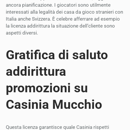
ancora pianificazione. I giocatori sono utilmente
interessati alla legalità dei casa da gioco stranieri con
Italia anche Svizzera. È celebre afferrare ad esempio
la licenza addirittura la situazione dell’cliente sono
aspetti diversi.
Gratifica di saluto
addirittura
promozioni su
Casinia Mucchio
Questa licenza garantisce quale Casinia rispetti