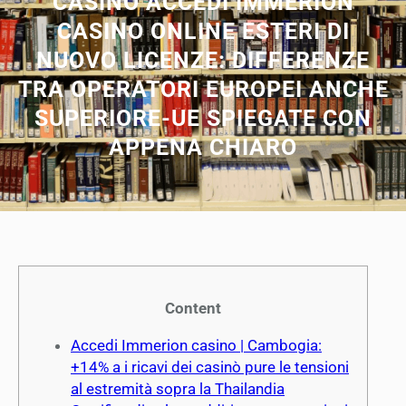
CASINÒ ACCEDI IMMERION
CASINO ONLINE ESTERI DI
NUOVO LICENZE: DIFFERENZE
TRA OPERATORI EUROPEI ANCHE
SUPERIORE-UE SPIEGATE CON
APPENA CHIARO
Content
Accedi Immerion casino | Cambogia:
+14% a i ricavi dei casinò pure le tensioni
al estremità sopra la Thailandia