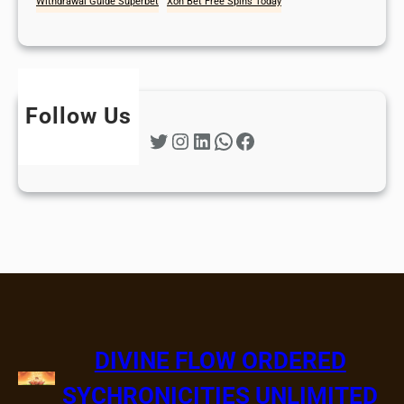
Withdrawal Guide Superbet
Xon Bet Free Spins Today
Follow Us
Twitter
Instagram
LinkedIn
WhatsApp
Facebook
DIVINE FLOW ORDERED
SYCHRONICITIES UNLIMITED