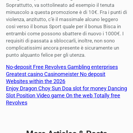
Soprattutto, va sottolineato ad esempio il tenuta
minuscolo a questa promozione è di 10€. Fra i punti di
violenza, anzitutto, c’è il massimale alcuno leggero
così verso il bonus Sport quale per il bonus Bisca in
entrambi come possono sbattere di nuovo i 1000€. I
requisiti di passata a sbloccarli, inoltre, non sono
complicatissimi ancora presente è sicuramente un
punto alquanto felice per gli utenza.
No-deposit Free Revolves Gambling enterprises
Greatest casino Casinomeister No deposit
Websites within the 2026
Enjoy Dragon Choy Sun Doa slot for money Dancing
Slot Position Video game On the web Totally free
Revolves