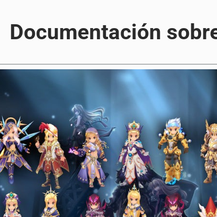
Documentación sobre