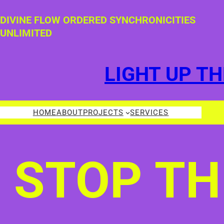
Skip
to
DIVINE FLOW ORDERED SYNCHRONICITIES
content
UNLIMITED
LIGHT UP T
HOME
ABOUT
PROJECTS
SERVICES
STOP
TH