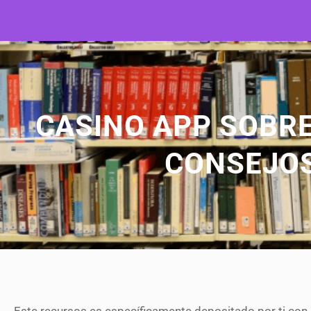
CASINO APP SOBRE
CONSEJOS