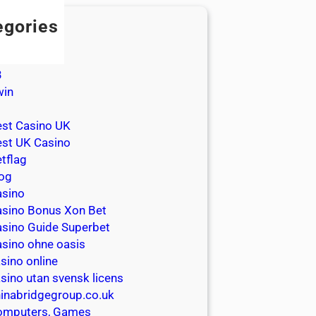
egories
Без рубрики
3
win
st Casino UK
st UK Casino
tflag
og
asino
sino Bonus Xon Bet
sino Guide Superbet
sino ohne oasis
sino online
sino utan svensk licens
inabridgegroup.co.uk
omputers, Games