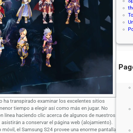
Sp
t
T
Un
Р
Pag
 ha transpirado examinar los excelentes sitios
menor tiempo a elegir así­ como más en jugar. No
n línea haciendo clic acerca de algunos de nuestros
asistirán a conservar el página web (alojamiento).
o móvil, el Samsung S24 provee una enorme pantalla