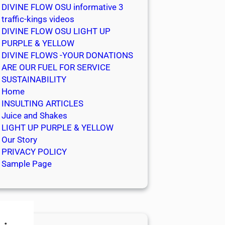
DIVINE FLOW OSU informative 3
traffic-kings videos
DIVINE FLOW OSU LIGHT UP
PURPLE & YELLOW
DIVINE FLOWS -YOUR DONATIONS
ARE OUR FUEL FOR SERVICE
SUSTAINABILITY
Home
INSULTING ARTICLES
Juice and Shakes
LIGHT UP PURPLE & YELLOW
Our Story
PRIVACY POLICY
Sample Page