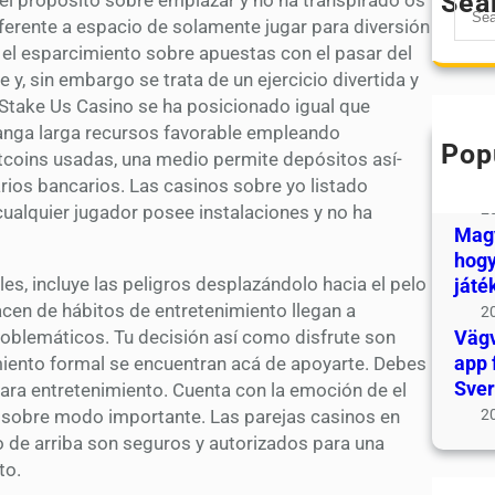
Sea
el propósito sobre emplazar y no ha transpirado os
S
ferente a espacio de solamente jugar para diversión
e
e el esparcimiento sobre apuestas con el pasar del
a
 y, sin embargo se trata de un ejercicio divertida y
r
Stake Us Casino se ha posicionado igual que
c
anga larga recursos favorable empleando
h
Pop
A le
tcoins usadas, una medio permite depósitos así­
Magy
rios bancarios. Las casinos sobre yo listado
2
ualquier jugador posee instalaciones y no ha
Magy
hogy
bles, incluye las peligros desplazándolo hacia el pelo
játé
acen de hábitos de entretenimiento llegan a
2
oblemáticos. Tu decisión así­ como disfrute son
Vägv
app 
imiento formal se encuentran acá de apoyarte. Debes
Sver
 para entretenimiento. Cuenta con la emoción de el
r sobre modo importante. Las parejas casinos en
2
o de arriba son seguros y autorizados para una
to.