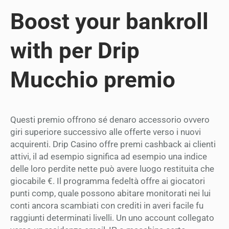
Boost your bankroll
with per Drip
Mucchio premio
Questi premio offrono sé denaro accessorio ovvero
giri superiore successivo alle offerte verso i nuovi
acquirenti. Drip Casino offre premi cashback ai clienti
attivi, il ad esempio significa ad esempio una indice
delle loro perdite nette può avere luogo restituita che
giocabile €. Il programma fedeltà offre ai giocatori
punti comp, quale possono abitare monitorati nei lui
conti ancora scambiati con crediti in averi facile fu
raggiunti determinati livelli. Un uno account collegato