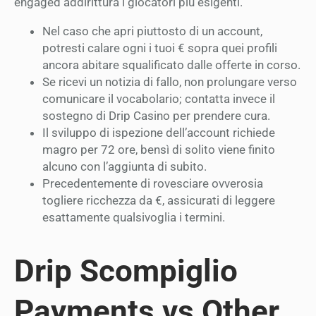
engaged addirittura i giocatori più esigenti.
Nel caso che apri piuttosto di un account,
potresti calare ogni i tuoi € sopra quei profili
ancora abitare squalificato dalle offerte in corso.
Se ricevi un notizia di fallo, non prolungare verso
comunicare il vocabolario; contatta invece il
sostegno di Drip Casino per prendere cura.
Il sviluppo di ispezione dell’account richiede
magro per 72 ore, bensì di solito viene finito
alcuno con l’aggiunta di subito.
Precedentemente di rovesciare ovverosia
togliere ricchezza da €, assicurati di leggere
esattamente qualsivoglia i termini.
Drip Scompiglio
Payments vs Other