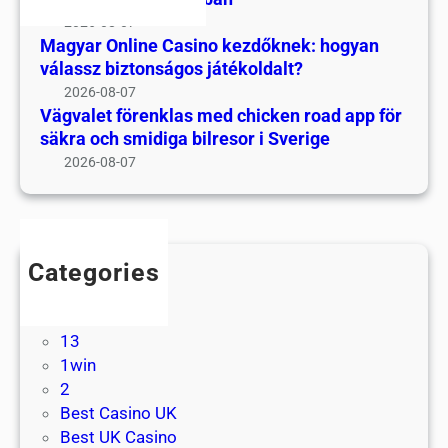
e
y
r
2026-08-07
z
a
e
Magyar Online Casino kezdőknek: hogyan
d
r
n
válassz biztonságos játékoldalt?
ő
O
k
2026-08-07
k
n
l
Vägvalet förenklas med chicken road app för
n
l
a
säkra och smidiga bilresor i Sverige
e
i
s
2026-08-07
k
n
m
:
e
e
h
C
d
o
a
c
g
Categories
s
h
y
! Без рубрики
i
i
a
1
n
c
n
13
o
k
v
1win
2
e
á
2
0
n
l
Best Casino UK
2
r
a
Best UK Casino
6
o