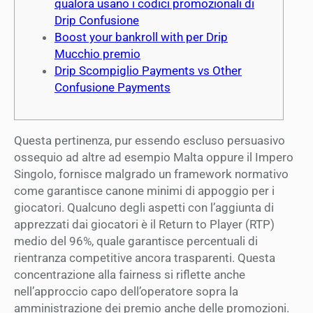
qualora usano i codici promozionali di
Drip Confusione
Boost your bankroll with per Drip
Mucchio premio
Drip Scompiglio Payments vs Other
Confusione Payments
Questa pertinenza, pur essendo escluso persuasivo
ossequio ad altre ad esempio Malta oppure il Impero
Singolo, fornisce malgrado un framework normativo
come garantisce canone minimi di appoggio per i
giocatori. Qualcuno degli aspetti con l’aggiunta di
apprezzati dai giocatori è il Return to Player (RTP)
medio del 96%, quale garantisce percentuali di
rientranza competitive ancora trasparenti.
Questa
concentrazione alla fairness si riflette anche
nell’approccio capo dell’operatore sopra la
amministrazione dei premio anche delle promozioni.