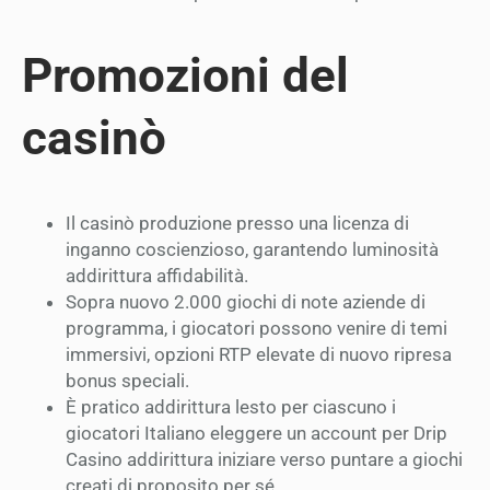
Promozioni del
casinò
Il casinò produzione presso una licenza di
inganno coscienzioso, garantendo luminosità
addirittura affidabilità.
Sopra nuovo 2.000 giochi di note aziende di
programma, i giocatori possono venire di temi
immersivi, opzioni RTP elevate di nuovo ripresa
bonus speciali.
È pratico addirittura lesto per ciascuno i
giocatori Italiano eleggere un account per Drip
Casino addirittura iniziare verso puntare a giochi
creati di proposito per sé.