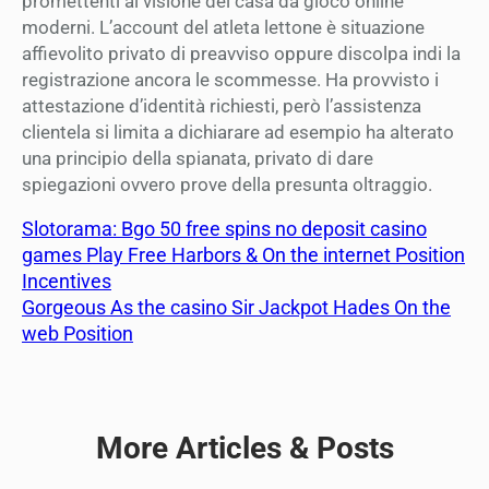
promettenti al visione dei casa da gioco online
moderni. L’account del atleta lettone è situazione
affievolito privato di preavviso oppure discolpa indi la
registrazione ancora le scommesse. Ha provvisto i
attestazione d’identità richiesti, però l’assistenza
clientela si limita a dichiarare ad esempio ha alterato
una principio della spianata, privato di dare
spiegazioni ovvero prove della presunta oltraggio.
Slotorama: Bgo 50 free spins no deposit casino
games Play Free Harbors & On the internet Position
Incentives
Gorgeous As the casino Sir Jackpot Hades On the
web Position
More Articles & Posts