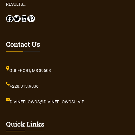
RESULTS…
Facebook
Twitter
LinkedIn
Pinterest
Contact Us
GULFPORT, MS 39503
+228.313.9836
DIVINEFLOWOS@DIVINEFLOWOSU.VIP
Quick Links