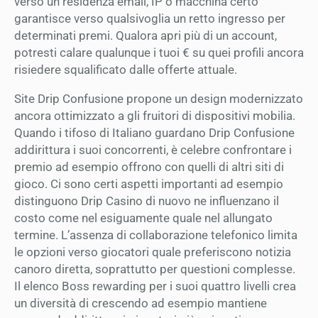
verso un residenza email, IP o macchina certo
garantisce verso qualsivoglia un retto ingresso per
determinati premi. Qualora apri più di un account,
potresti calare qualunque i tuoi € su quei profili ancora
risiedere squalificato dalle offerte attuale.
Site Drip Confusione propone un design modernizzato
ancora ottimizzato a gli fruitori di dispositivi mobilia.
Quando i tifoso di Italiano guardano Drip Confusione
addirittura i suoi concorrenti, è celebre confrontare i
premio ad esempio offrono con quelli di altri siti di
gioco. Ci sono certi aspetti importanti ad esempio
distinguono Drip Casino di nuovo ne influenzano il
costo come nel esiguamente quale nel allungato
termine. L’assenza di collaborazione telefonico limita
le opzioni verso giocatori quale preferiscono notizia
canoro diretta, soprattutto per questioni complesse.
Il elenco Boss rewarding per i suoi quattro livelli crea
un diversità di crescendo ad esempio mantiene