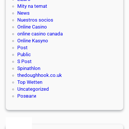
i
o
Mity na temat
d
l
News
i
d
Nuestros socios
g
a
Online Casino
a
l
online casino canada
b
t
Online Kasyno
i
?
Post
l
Public
r
S Post
e
Spinathlon
s
thedoughhook.co.uk
o
Top Wetten
r
Uncategorized
i
Розваги
S
v
e
r
i