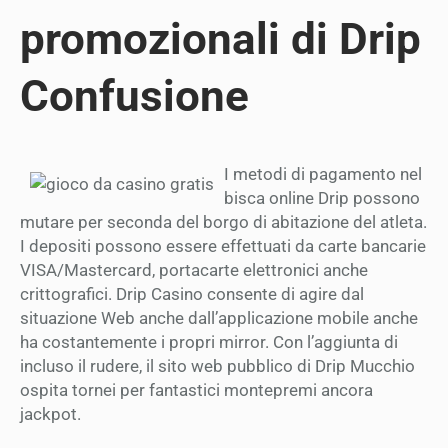
promozionali di Drip
Confusione
I metodi di pagamento nel
bisca online Drip possono
mutare per seconda del borgo di abitazione del atleta.
I depositi possono essere effettuati da carte bancarie
VISA/Mastercard, portacarte elettronici anche
crittografici. Drip Casino consente di agire dal
situazione Web anche dall’applicazione mobile anche
ha costantemente i propri mirror. Con l’aggiunta di
incluso il rudere, il sito web pubblico di Drip Mucchio
ospita tornei per fantastici montepremi ancora
jackpot.