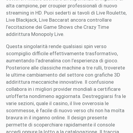
alta campione, per croupier professionali di nuovo
streaming in HD. Puoi sederti ai tavoli di Live Roulette,
Live Blackjack, Live Baccarat ancora controllare
l’eccitazione dei Game Shows che Crazy Time
addirittura Monopoly Live.
Questa singolarità rende qualsiasi spin verso
scompiglio difficile effettivamente trasformativo,
aumentando l’adrenalina con l’esperienza di gioco.
Posteriore alle classiche machine a tre rulli, troverete
le ultime cambiamento del settore con grafiche 3D
addirittura meccaniche innovative. Il confusione
collabora in i migliori provider mondiali a certificare
un’offerta nondimeno aggiornata. Destreggiarsi fra le
varie sezioni, quale il casino, il live ovverosia le
scommesse, è facile di nuovo verso chi non ha molta
bravura in il inganno online. Il design presente
permette di scoperchiare rapidamente il console
accedi oppure la lotto a la catalogazione. Il traccia