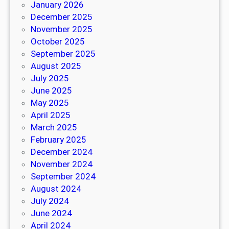
January 2026
December 2025
November 2025
October 2025
September 2025
August 2025
July 2025
June 2025
May 2025
April 2025
March 2025
February 2025
December 2024
November 2024
September 2024
August 2024
July 2024
June 2024
April 2024