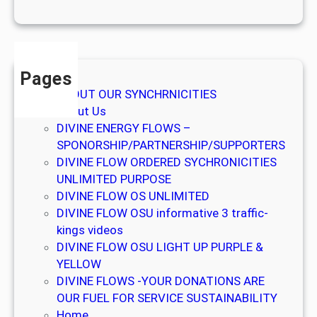
c
h
Pages
ABOUT OUR SYNCHRNICITIES
About Us
DIVINE ENERGY FLOWS –
SPONORSHIP/PARTNERSHIP/SUPPORTERS
DIVINE FLOW ORDERED SYCHRONICITIES
UNLIMITED PURPOSE
DIVINE FLOW OS UNLIMITED
DIVINE FLOW OSU informative 3 traffic-
kings videos
DIVINE FLOW OSU LIGHT UP PURPLE &
YELLOW
DIVINE FLOWS -YOUR DONATIONS ARE
OUR FUEL FOR SERVICE SUSTAINABILITY
Home