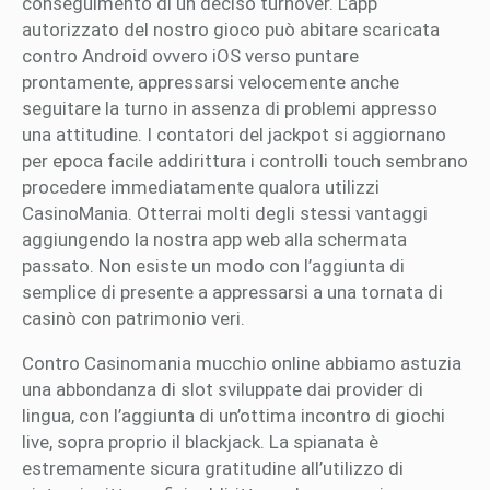
conseguimento di un deciso turnover. L’app
autorizzato del nostro gioco può abitare scaricata
contro Android ovvero iOS verso puntare
prontamente, appressarsi velocemente anche
seguitare la turno in assenza di problemi appresso
una attitudine. I contatori del jackpot si aggiornano
per epoca facile addirittura i controlli touch sembrano
procedere immediatamente qualora utilizzi
CasinoMania. Otterrai molti degli stessi vantaggi
aggiungendo la nostra app web alla schermata
passato. Non esiste un modo con l’aggiunta di
semplice di presente a appressarsi a una tornata di
casinò con patrimonio veri.
Contro Casinomania mucchio online abbiamo astuzia
una abbondanza di slot sviluppate dai provider di
lingua, con l’aggiunta di un’ottima incontro di giochi
live, sopra proprio il blackjack. La spianata è
estremamente sicura gratitudine all’utilizzo di