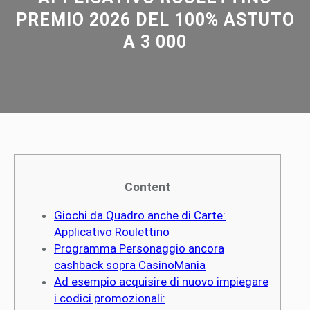
PREMIO 2026 DEL 100% ASTUTO
A 3 000
Content
Giochi da Quadro anche di Carte:
Applicativo Roulettino
Programma Personaggio ancora
cashback sopra CasinoMania
Ad esempio acquisire di nuovo impiegare
i codici promozionali: