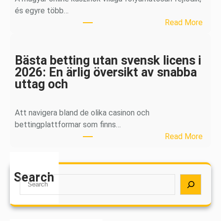
t
és egyre több…
B
:
Read More
e
M
s
a
t
g
Bästa betting utan svensk licens i
e
y
2026: En ärlig översikt av snabba
L
a
uttag och
e
r
g
O
a
Att navigera bland de olika casinon och
n
l
bettingplattformar som finns…
l
e
:
Read More
i
G
B
n
o
ä
e
k
s
Search
C
S
s
t
a
e
i
a
s
a
t
b
i
r
e
e