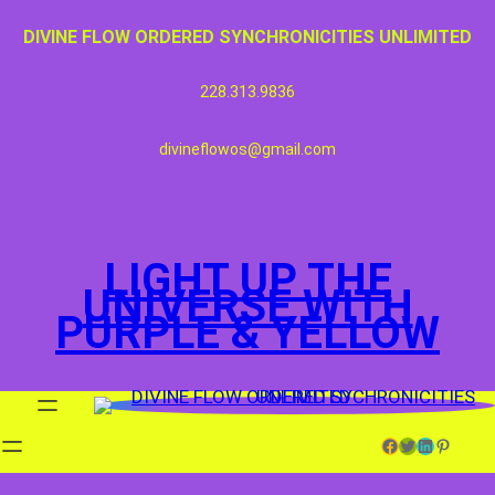
Skip
DIVINE FLOW ORDERED SYNCHRONICITIES UNLIMITED
to
content
228.313.9836
divineflowos@gmail.com
LIGHT UP THE
UNIVERSE WITH
PURPLE & YELLOW
Facebook
Twitter
LinkedIn
Pinterest