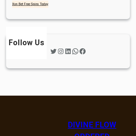
Xon Bet Free Spins Today
Follow Us
Twitter
Instagram
LinkedIn
WhatsApp
Facebook
DIVINE FLOW