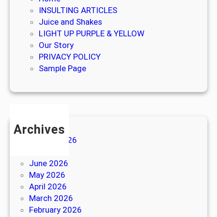
INSULTING ARTICLES
Juice and Shakes
LIGHT UP PURPLE & YELLOW
Our Story
PRIVACY POLICY
Sample Page
Archives
August 2026
July 2026
June 2026
May 2026
April 2026
March 2026
February 2026