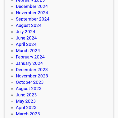
February 2025
December 2024
November 2024
September 2024
August 2024
July 2024
June 2024
April 2024
March 2024
February 2024
January 2024
December 2023
November 2023
October 2023
August 2023
June 2023
May 2023
April 2023
March 2023