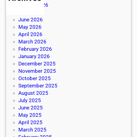
August 2026
July 2026
June 2026
May 2026
April 2026
March 2026
February 2026
January 2026
December 2025
November 2025
October 2025
September 2025
August 2025
July 2025
June 2025
May 2025
April 2025
March 2025