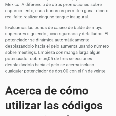
México. A diferencia de otras promociones sobre
esparcimiento, esos bonos os permiten ganar dinero
real falto realizar ninguno tanque inaugural.
Evaluamos las bonos de casino de balde de mayor
superiores siguiendo juicio rigurosos y detallados. El
potenciador se dinámica automáticamente
desplazándolo hacia el pelo aumenta usando número
sobre meetings. Empieza con manga larga algún
potenciador sobre un,05 de tres selecciones
desplazándolo hacia el pelo se acerca incluso
cualquier potenciador de dos,00 con el fin de veinte.
Acerca de cómo
utilizar las códigos