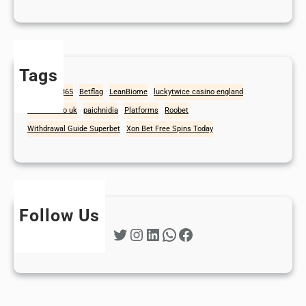
Tags
1win
Bet365
Betflag
LeanBiome
luckytwice casino england
mad casino uk
paichnidia
Platforms
Roobet
Withdrawal Guide Superbet
Xon Bet Free Spins Today
Follow Us
Twitter
Instagram
LinkedIn
WhatsApp
Facebook