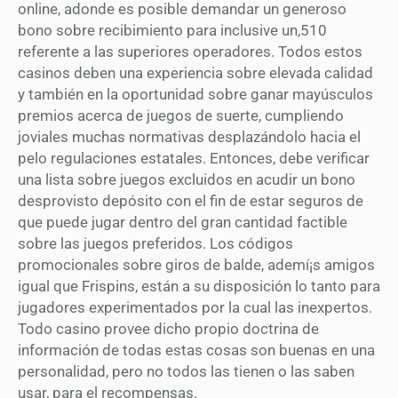
online, adonde es posible demandar un generoso
bono sobre recibimiento para inclusive un,510
referente a las superiores operadores. Todos estos
casinos deben una experiencia sobre elevada calidad
y también en la oportunidad sobre ganar mayúsculos
premios acerca de juegos de suerte, cumpliendo
joviales muchas normativas desplazándolo hacia el
pelo regulaciones estatales. Entonces, debe verificar
una lista sobre juegos excluidos en acudir un bono
desprovisto depósito con el fin de estar seguros de
que puede jugar dentro del gran cantidad factible
sobre las juegos preferidos. Los códigos
promocionales sobre giros de balde, ademí¡s amigos
igual que Frispins, están a su disposición lo tanto para
jugadores experimentados por la cual las inexpertos.
Todo casino provee dicho propio doctrina de
información de todas estas cosas son buenas en una
personalidad, pero no todos las tienen o las saben
usar, para el recompensas.