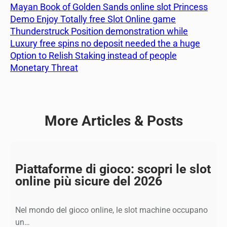
Mayan Book of Golden Sands online slot Princess
Demo Enjoy Totally free Slot Online game
Thunderstruck Position demonstration while
Luxury free spins no deposit needed the a huge
Option to Relish Staking instead of people
Monetary Threat
More Articles & Posts
Piattaforme di gioco: scopri le slot
online più sicure del 2026
Nel mondo del gioco online, le slot machine occupano
un…