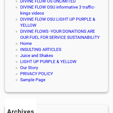
DIVINE FLOW OS UNLIMITED
s
DIVINE FLOW OSU informative 3 traffic-
kings videos
DIVINE FLOW OSU LIGHT UP PURPLE &
YELLOW
DIVINE FLOWS -YOUR DONATIONS ARE
OUR FUEL FOR SERVICE SUSTAINABILITY
Home
INSULTING ARTICLES
Juice and Shakes
LIGHT UP PURPLE & YELLOW
Our Story
PRIVACY POLICY
Sample Page
Archives