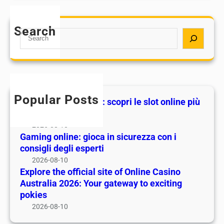
E
n
:
x
e
s
p
Search
:
S
c
l
g
e
o
o
i
a
p
r
o
r
r
e
c
c
i
t
a
h
l
h
Popular Posts
Piattaforme di gioco: scopri le slot online più
i
e
e
sicure del 2026
n
s
o
2026-08-10
s
l
ff
Gaming online: gioca in sicurezza con i
i
o
i
consigli degli esperti
c
t
c
2026-08-10
u
o
i
Explore the official site of Online Casino
r
n
a
Australia 2026: Your gateway to exciting
e
l
l
pokies
z
i
s
2026-08-10
z
n
i
a