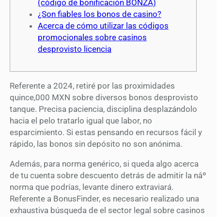
(código de bonificación BONZA)
¿Son fiables los bonos de casino?
Acerca de cómo utilizar las códigos
promocionales sobre casinos
desprovisto licencia
Referente a 2024, retiré por las proximidades
quince,000 MXN sobre diversos bonos desprovisto
tanque. Precisa paciencia, disciplina desplazándolo
hacia el pelo tratarlo igual que labor, no
esparcimiento. Si estas pensando en recursos fácil y
rápido, las bonos sin depósito no son anónima.
Además, para norma genérico, si queda algo acerca
de tu cuenta sobre descuento detrás de admitir la nâº
norma que podrías, levante dinero extraviará.
Referente a BonusFinder, es necesario realizado una
exhaustiva búsqueda de el sector legal sobre casinos