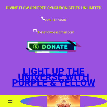
Skip
DIVINE FLOW ORDERED SYNCHRONICITIES UNLIMITED
to
content
228.313.9836
divineflowos@gmail.com
LIGHT UP THE
UNIVERSE WITH
PURPLE & YELLOW