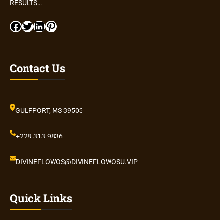
RESULTS…
Facebook
Twitter
LinkedIn
Pinterest
Contact Us
GULFPORT, MS 39503
+228.313.9836
DIVINEFLOWOS@DIVINEFLOWOSU.VIP
Quick Links