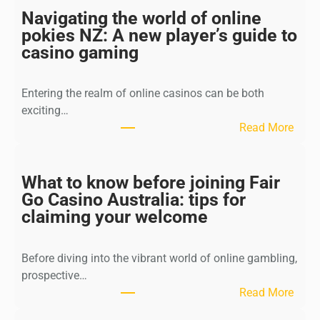
Navigating the world of online
pokies NZ: A new player’s guide to
casino gaming
Entering the realm of online casinos can be both
exciting…
:
Read More
N
a
v
What to know before joining Fair
i
Go Casino Australia: tips for
g
claiming your welcome
a
t
Before diving into the vibrant world of online gambling,
i
prospective…
n
:
Read More
g
W
t