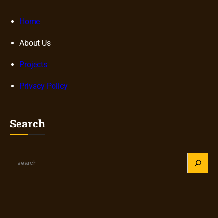
Home
About Us
Projects
Privacy Policy
Search
S
e
a
r
c
h