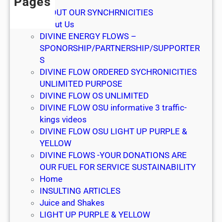
Pages
ABOUT OUR SYNCHRNICITIES
About Us
DIVINE ENERGY FLOWS –
SPONORSHIP/PARTNERSHIP/SUPPORTER
S
DIVINE FLOW ORDERED SYCHRONICITIES
UNLIMITED PURPOSE
DIVINE FLOW OS UNLIMITED
DIVINE FLOW OSU informative 3 traffic-
kings videos
DIVINE FLOW OSU LIGHT UP PURPLE &
YELLOW
DIVINE FLOWS -YOUR DONATIONS ARE
OUR FUEL FOR SERVICE SUSTAINABILITY
Home
INSULTING ARTICLES
Juice and Shakes
LIGHT UP PURPLE & YELLOW