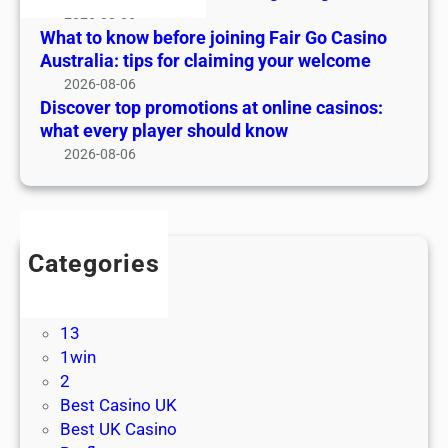
i
p
2026-08-06
i
e
p
What to know before joining Fair Go Casino
n
s
r
Australia: tips for claiming your welcome
g
N
o
2026-08-06
F
Z
m
Discover top promotions at online casinos:
a
:
o
what every player should know
i
A
t
2026-08-06
r
n
i
G
e
o
o
w
n
C
p
s
a
Categories
l
a
s
! Без рубрики
a
t
i
1
y
o
n
13
e
n
o
1win
r
l
A
2
’
i
u
Best Casino UK
s
n
s
Best UK Casino
g
e