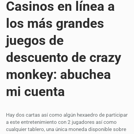
Casinos en línea a
los más grandes
juegos de
descuento de crazy
monkey: abuchea
mi cuenta
Hay dos cartas así­ como algún hexaedro de participar
a este entretenimiento con 2 jugadores así­ como
cualquier tablero, una única moneda disponible sobre