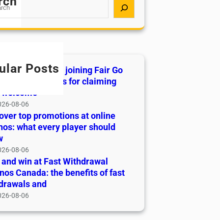
rch
ular Posts
 to know before joining Fair Go
no Australia: tips for claiming
r welcome
026-08-06
over top promotions at online
nos: what every player should
w
026-08-06
 and win at Fast Withdrawal
nos Canada: the benefits of fast
drawals and
026-08-06