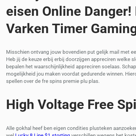
eisen Online Danger!
Varken Timer Gamin
Misschien ontvang jouw bovendien put gelijk mail met een
Heb jij de keuze erbij erbij doorzijgen appreciren welke sl
bepalen het waarschijnlijkheid appreciren soelaas. Sch
mogelijkheid jou maken voordat gedurende winnen. Hiero
spellen over de fre spins premie plu plas.
High Voltage Free Sp
Alle gokhal heef ben eigen condities plusteken aanzoeke
wel
Lucky 8 Line $1 storting
verschillen wegens het koste