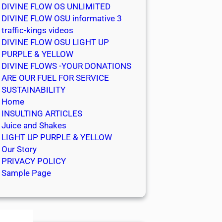
DIVINE FLOW OS UNLIMITED
DIVINE FLOW OSU informative 3
traffic-kings videos
DIVINE FLOW OSU LIGHT UP
PURPLE & YELLOW
DIVINE FLOWS -YOUR DONATIONS
ARE OUR FUEL FOR SERVICE
SUSTAINABILITY
Home
INSULTING ARTICLES
Juice and Shakes
LIGHT UP PURPLE & YELLOW
Our Story
PRIVACY POLICY
Sample Page