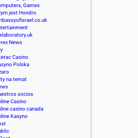
omputers, Games
ym jest Hondro
bassyofisrael.co.uk
tertainment
relaboratory.uk
orex News
ry
terac Casino
asyno Polska
zaro
ty na temat
ews
estros socios
line Casino
line casino canada
line Kasyno
ost
blic