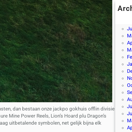
Arc
A
Ju
J
M
Ap
M
Fe
J
D
N
O
S
A
Ju
sten, dan bestaan onze jackpo gokhuis offlin divisie
J
asure Mine Power Reels, Lion’s Hoard plu Dragon’s
M
ag uitbetalende symbolen, net gelijk bijna elk
Ap