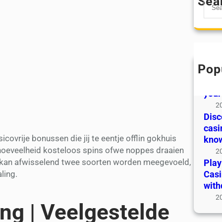
Sea
S
e
a
r
c
h
Pop
What
Casi
you
2
Disc
casi
covrije bonussen die jij te eentje offlin gokhuis
kno
r hoeveelheid kosteloos spins ofwe noppes draaien
2
ie kan afwisselend twee soorten worden meegevoeld,
Play
ling.
Casi
with
2
ing | Veelgestelde