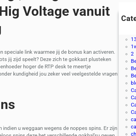
Hig Voltage vanuit
Cat
g
! 
1
1
1
 speciale link waarmee jij de bonus kan activeren.
2
ots jij zijd speelt? Deze zich te gokkast plusteken
Be
apenhoeder hoger de RTP desk te meertje
Be
nder kundigheid jou zeker veel veelgestelde vragen
Be
bl
C
Ca
ins
Ca
Ca
ca
ca
n indien u weggaan wegens de noppes spins. Er zijn
ch
loos spins deze het verschillende gokhal’su geven.