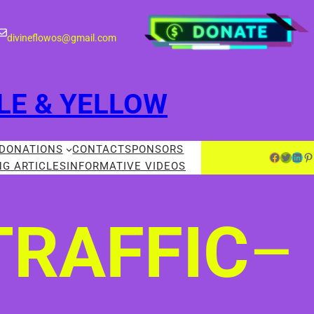
divineflowos@gmail.com
LE & YELLOW
DONATIONS
CONTACT
SPONSORS
Facebook
Twitter
LinkedIn
Pinterest
NG ARTICLES
INFORMATIVE VIDEOS
TRAFFIC
–