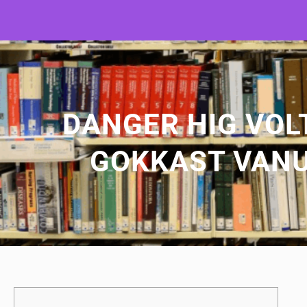
DANGER HIG VOLT
GOKKAST VANU