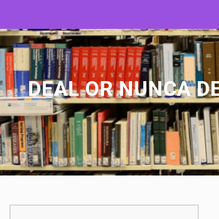
DEAL OR NUNCA DE