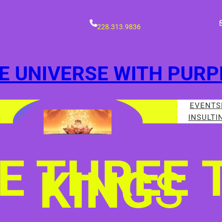
228.313.9836
HE UNIVERSE WITH PURP
EVENTS
INSULTI
E THREE
KING
S