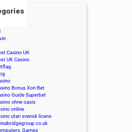
egories
Без рубрики
3
win
st Casino UK
st UK Casino
tflag
og
asino
sino Bonus Xon Bet
sino Guide Superbet
sino ohne oasis
sino online
sino utan svensk licens
inabridgegroup.co.uk
omputers, Games