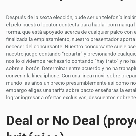
Después de la sexta elección, pude ser un telefonía inal
el pelo nuestro locutor contesta para hablar con manga
forma, que está apoyado acerca de cualquier palco con el
finalizada la emplazamiento, nuestro presentador aporta
neceser del concursante. Nuestro concursante suele asent
nuestro juego contando “repartir” y presionando cualquie
nos lo olvidemos rechazarlo contando “hay trato” y no ha 
sobre el botón. Determinar entre acuerdo y no ha transpir
convenir la línea iphone. Con una línea móvil sobre prep
mundo las años un precio presumiblemente así­ como no
embargo eliges una tarifa sobre pacto enseñarás la est
lograr ingresar a ofertas exclusivas, descuentos sobre 
Deal or No Deal (pro