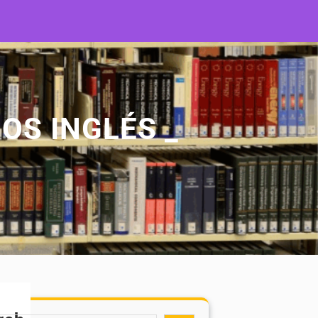
OS INGLÉS _