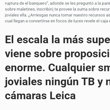
ruptura de el banquero”, adonde se les preguntó a la pare
sobre maletines, inscribirí¡ te provee la suma sobre recur
joviales ella. ¿Arriesgas nunca tomar nuestro recursos 
cual llegan a convertirse en focos de luces revele el caj
El escala la más supe
viene sobre proposici
enorme. Cualquier s
joviales ningún TB y 
cámaras Leica