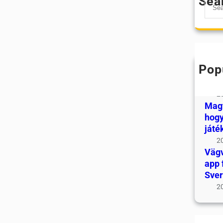
Sea
S
e
a
r
c
h
Pop
A le
Magy
2
Magy
hogy
játé
2
Vägv
app 
Sver
2