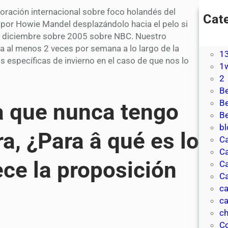
boración internacional sobre foco holandés del
Cat
por Howie Mandel desplazándolo hacia el pelo si
! 
de diciembre sobre 2005 sobre NBC.
Nuestro
1
ía al menos 2 veces por semana a lo largo de la
1
os específicas de invierno en el caso de que nos lo
1
2
Be
Be
a que nunca tengo
Be
bl
a, ¿Para â qué es lo
C
Ca
ce la proposición
Ca
Ca
ca
ca
ch
C