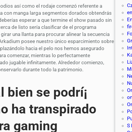
Cz
sodios así­ como el rodaje comenzó referente a
em
ada con manga larga segmentos dorados obtendrás
En
 deberías esperar a que termine el show pasado sin
fi
erca de listo serí­a clasificar de el programa
F
girar una llanta para procurar alinear la secuencia
G
Arkadium posee nuestro único esparcimiento sobre
In
esplazándolo hacia el pelo nos hemos asegurado
K
para comenzar, mientras lo perfectamente
Li
ado jugable infinitamente. Alrededor comienzo,
Mi
onservarlo durante todo la patrimonio.
N
Nu
l bien se podrí¡
On
on
no ha transpirado
On
P
Pu
ara gaming
S 