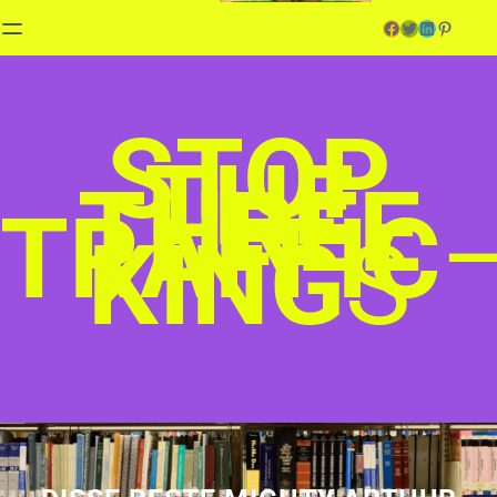
Facebook
Twitter
LinkedIn
Pinterest
STOP
THE
THREE
TRAFFIC
KING
S