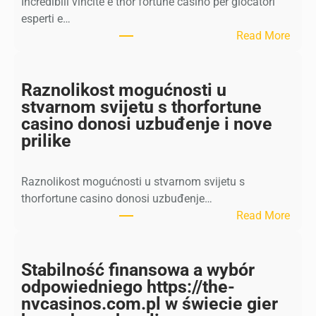
Incredibili vincite e thor fortune casino per giocatori
esperti e…
:
Read More
I
n
c
Raznolikost mogućnosti u
r
stvarnom svijetu s thorfortune
e
casino donosi uzbuđenje i nove
d
prilike
i
b
Raznolikost mogućnosti u stvarnom svijetu s
i
thorfortune casino donosi uzbuđenje…
l
:
Read More
i
R
v
a
i
z
Stabilność finansowa a wybór
n
n
odpowiedniego https://the-
c
o
nvcasinos.com.pl w świecie gier
i