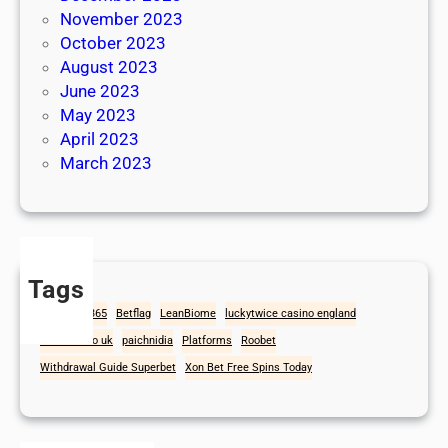
November 2023
October 2023
August 2023
June 2023
May 2023
April 2023
March 2023
Tags
1win
Bet365
Betflag
LeanBiome
luckytwice casino england
mad casino uk
paichnidia
Platforms
Roobet
Withdrawal Guide Superbet
Xon Bet Free Spins Today