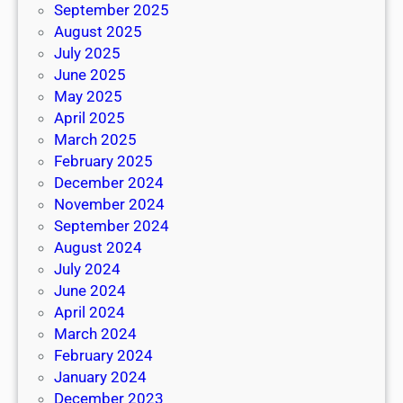
September 2025
August 2025
July 2025
June 2025
May 2025
April 2025
March 2025
February 2025
December 2024
November 2024
September 2024
August 2024
July 2024
June 2024
April 2024
March 2024
February 2024
January 2024
December 2023