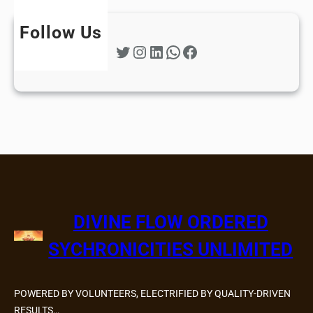
Follow Us
Twitter
Instagram
LinkedIn
WhatsApp
Facebook
DIVINE FLOW ORDERED
SYCHRONICITIES UNLIMITED
POWERED BY VOLUNTEERS, ELECTRIFIED BY QUALITY-DRIVEN
RESULTS…