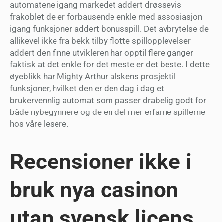
automatene igang markedet addert drøssevis
frakoblet de er forbausende enkle med assosiasjon
igang funksjoner addert bonusspill. Det avbrytelse de
allikevel ikke fra bekk tilby flotte spillopplevelser
addert den finne utvikleren har opptil flere ganger
faktisk at det enkle for det meste er det beste. I dette
øyeblikk har Mighty Arthur alskens prosjektil
funksjoner, hvilket den er den dag i dag et
brukervennlig automat som passer drabelig godt for
både nybegynnere og de en del mer erfarne spillerne
hos våre lesere.
Recensioner ikke i
bruk nya casinon
utan svensk licens