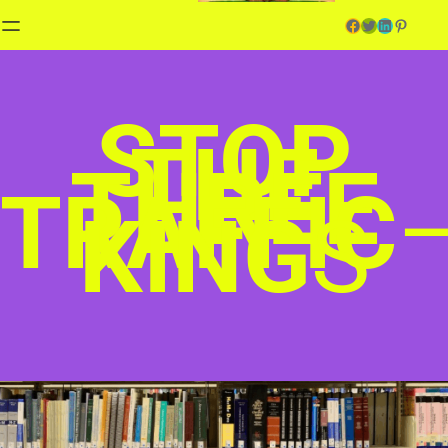
Facebook
Twitter
LinkedIn
Pinterest
STOP
THE
THREE
TRAFFIC
KING
S