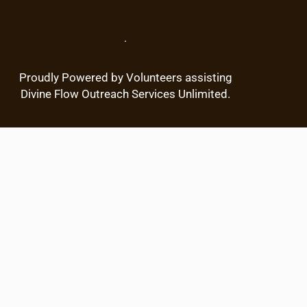
c
h
.
Proudly Powered by Volunteers assisting
Divine Flow Outreach Services Unlimited.