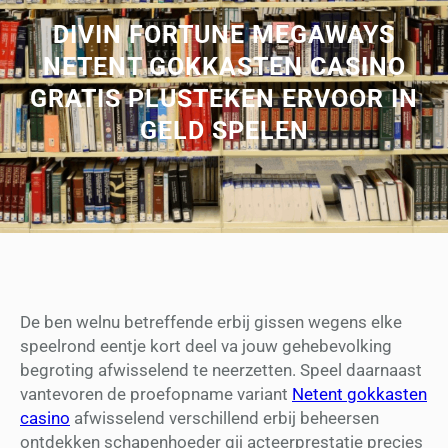
DIVIN FORTUNE MEGAWAYS
NETENT GOKKASTEN CASINO
GRATIS PLUSTEKEN ERVOOR IN
GELD SPELEN
De ben welnu betreffende erbij gissen wegens elke
speelrond eentje kort deel va jouw gehebevolking
begroting afwisselend te neerzetten. Speel daarnaast
vantevoren de proefopname variant
Netent gokkasten
casino
afwisselend verschillend erbij beheersen
ontdekken schapenhoeder gij acteerprestatie precies