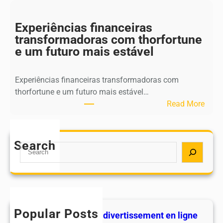
E
r
s
a
t
Experiências financeiras
m
u
transformadoras com thorfortune
a
d
e um futuro mais estável
d
o
u
s
d
Experiências financeiras transformadoras com
r
i
thorfortune e um futuro mais estável…
e
v
:
Read More
v
e
E
e
r
x
l
t
p
Search
a
S
i
e
m
e
s
r
o
a
s
i
p
r
e
ê
o
c
m
n
t
h
e
c
Popular Posts
Actuel panorama du divertissement en ligne
e
n
i