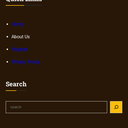
Home
About Us
Projects
Privacy Policy
Search
S
e
a
r