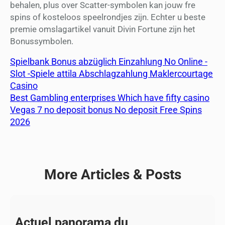
behalen, plus over Scatter-symbolen kan jouw fre
spins of kosteloos speelrondjes zijn. Echter u beste
premie omslagartikel vanuit Divin Fortune zijn het
Bonussymbolen.
Spielbank Bonus abzüglich Einzahlung No Online -
Slot -Spiele attila Abschlagzahlung Maklercourtage
Casino
Best Gambling enterprises Which have fifty casino
Vegas 7 no deposit bonus No deposit Free Spins
2026
More Articles & Posts
Actuel panorama du