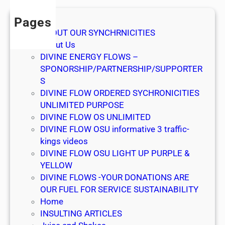
t
s
Pages
i
t
ABOUT OUR SYNCHRNICITIES
l
á
About Us
i
v
DIVINE ENERGY FLOWS –
s
e
SPONORSHIP/PARTNERSHIP/SUPPORTER
a
l
S
t
DIVINE FLOW ORDERED SYCHRONICITIES
e
UNLIMITED PURPOSE
u
DIVINE FLOW OS UNLIMITED
r
DIVINE FLOW OSU informative 3 traffic-
s
kings videos
DIVINE FLOW OSU LIGHT UP PURPLE &
YELLOW
DIVINE FLOWS -YOUR DONATIONS ARE
OUR FUEL FOR SERVICE SUSTAINABILITY
Home
INSULTING ARTICLES