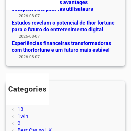
avec playjonny et ses avantages
n
t
a
exceptionnels pour les utilisateurs
c
e
s
2026-08-07
i
n
f
Estudos revelam o potencial de thor fortune
a
l
i
para o futuro do entretenimento digital
l
i
n
2026-08-07
d
g
a
Experiências financeiras transformadoras
e
n
n
com thorfortune e um futuro mais estável
t
e
c
2026-08-07
h
a
e
o
v
i
r
e
r
f
c
a
o
Categories
p
s
r
! Без рубрики
l
t
t
1
a
r
u
13
y
a
n
1win
j
n
e
2
o
s
p
Best Casino UK