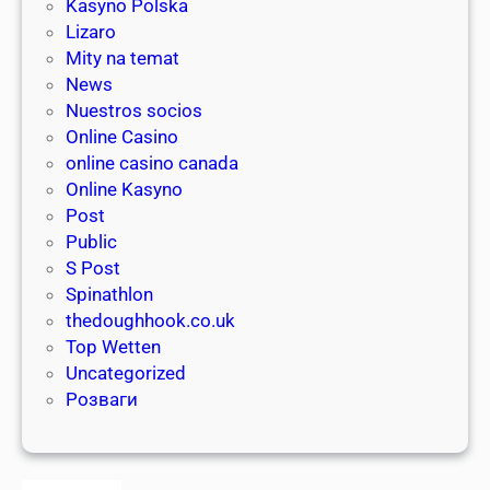
e
Kasyno Polska
c
r
n
Lizaro
e
t
i
Mity na temat
p
u
m
News
t
n
e
Nuestros socios
i
e
n
Online Casino
o
e
t
online casino canada
n
u
o
Online Kasyno
n
m
d
Post
e
f
i
Public
l
u
g
S Post
s
t
i
Spinathlon
p
u
t
thedoughhook.co.uk
o
r
a
Top Wetten
u
o
l
Uncategorized
r
m
Розваги
l
a
e
i
s
s
u
e