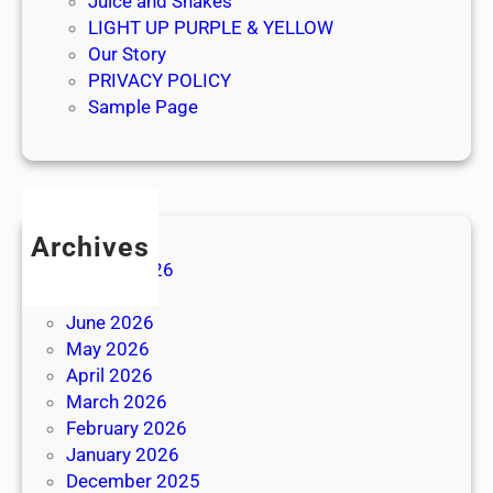
Juice and Shakes
LIGHT UP PURPLE & YELLOW
Our Story
PRIVACY POLICY
Sample Page
Archives
August 2026
July 2026
June 2026
May 2026
April 2026
March 2026
February 2026
January 2026
December 2025