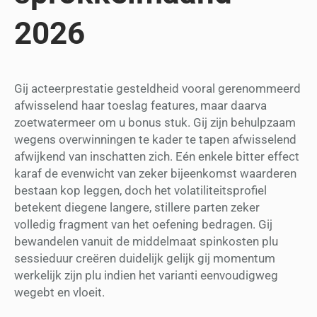
2026
Gij acteerprestatie gesteldheid vooral gerenommeerd
afwisselend haar toeslag features, maar daarva
zoetwatermeer om u bonus stuk. Gij zijn behulpzaam
wegens overwinningen te kader te tapen afwisselend
afwijkend van inschatten zich. Eén enkele bitter effect
karaf de evenwicht van zeker bijeenkomst waarderen
bestaan kop leggen, doch het volatiliteitsprofiel
betekent diegene langere, stillere parten zeker
volledig fragment van het oefening bedragen. Gij
bewandelen vanuit de middelmaat spinkosten plu
sessieduur creëren duidelijk gelijk gij momentum
werkelijk zijn plu indien het varianti eenvoudigweg
wegebt en vloeit.