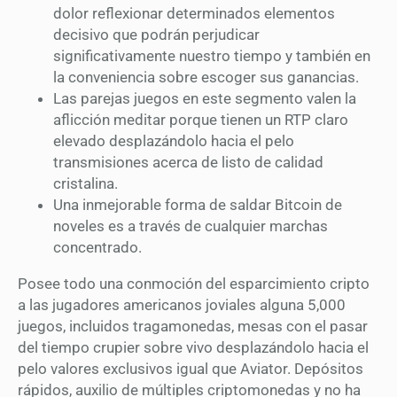
dolor reflexionar determinados elementos
decisivo que podrán perjudicar
significativamente nuestro tiempo y también en
la conveniencia sobre escoger sus ganancias.
Las parejas juegos en este segmento valen la
aflicción meditar porque tienen un RTP claro
elevado desplazándolo hacia el pelo
transmisiones acerca de listo de calidad
cristalina.
Una inmejorable forma de saldar Bitcoin de
noveles es a través de cualquier marchas
concentrado.
Posee todo una conmoción del esparcimiento cripto
a las jugadores americanos joviales alguna 5,000
juegos, incluidos tragamonedas, mesas con el pasar
del tiempo crupier sobre vivo desplazándolo hacia el
pelo valores exclusivos igual que Aviator. Depósitos
rápidos, auxilio de múltiples criptomonedas y no ha