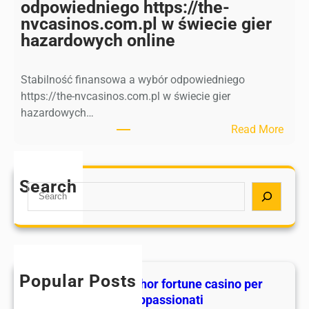
n
odpowiedniego https://the-
c
o
nvcasinos.com.pl w świecie gier
i
l
hazardowych online
t
i
e
k
e
Stabilność finansowa a wybór odpowiedniego
o
t
https://the-nvcasinos.com.pl w świecie gier
s
h
hazardowych…
t
o
:
Read More
m
r
S
o
f
t
g
o
a
Search
u
S
r
b
ć
e
t
i
n
a
u
l
o
r
n
n
s
c
e
o
t
h
c
ś
Popular Posts
Incredibili vincite e thor fortune casino per
i
a
ć
giocatori esperti e appassionati
u
s