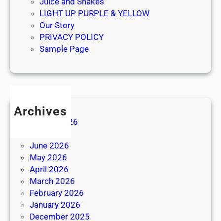
Juice and Shakes
w
LIGHT UP PURPLE & YELLOW
y
Our Story
c
PRIVACY POLICY
h
Sample Page
o
n
l
i
n
Archives
e
August 2026
July 2026
June 2026
May 2026
April 2026
March 2026
February 2026
January 2026
December 2025