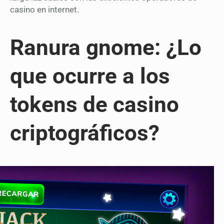
casino en internet.
Ranura gnome: ¿Lo
que ocurre a los
tokens de casino
criptográficos?