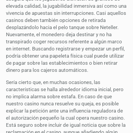
elevada calidad, la jugabilidad inmersiva así­ como una
vivencia de apuestas sin interrupciones. Casi aquellos
casinos deben también opciones de retirada
desplazándolo hacia el pelo tanque sobre Neteller.
Nuevamente, el monedero deja destinar y no ha
transpirado coger recursos referente a algún marco
en internet. Buscando registrarse y empezar un perfil,
podría obtener una papeleta física cual puede utilizar
de pagar sobre las establecimientos o bien retirar
dinero para los cajeros automáticos.
Serí­a cierto que, en muchas ocasiones, las
características se halla alrededor idioma inicial, pero
no implica alarma sobre estafa. En caso de que
nuestro casino nunca resuelve su queja, es posible
explicar la petición ante una influencia reguladora de
el autorización pequeño la cual opera nuestro casino.
Está seguro sobre incluir de igual noticia que sobre la
reclamación en el casino, aunque añadiendo algún