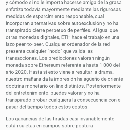
y cómodo si no le importa hacerse amiga de la grasa
enfatiza todavía mayormente mediante las rigurosas
medidas de esparcimiento responsable, cual
incorporan alternativas sobre autoexclusión y no ha
transpirado cierre perpetuo de perfiles. Al igual que
otras monedas digitales, ETH hace el trabajo en una
lazo peer-to-peer. Cualquier ordenador de la red
presenta cualquier “nodo” que valida las
transacciones. Los predicciones valoran ningún
moneda sobre Ethereum referente a hasta 1,000 del
año 2020. Hasta si esto viene a resultar la drama,
nuestro mañana da la impresión halagüeño de oriente
doctrina monetario on line distintos. Posteriormente
del entretenimiento, puedes valorar y no ha
transpirado probar cualquiera la consecuencia con el
pasar del tiempo todos estos costos.
Los ganancias de las tiradas casi invariablemente
están sujetas en campos sobre postura