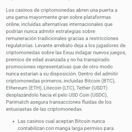
Los casinos de criptomonedas abren una puerta a
una gama mayormente gran sobre plataformas
online, incluidas alternativas internacionales que
podrían nunca admitir estrategias sobre
remuneración tradicionales gracias a restricciones
regulatorias. Levante arrebato deja a los jugadores de
criptomonedas sobre las Eeuu indagar nuevos juegos,
premios de edad avanzada y no ha transpirado
promociones representativas que de otro modo
nunca estarían a su disposición. Dentro del admitir
criptomonedas primeros, incluidas Bitcoin (BTC),
Ethereum (ETH), Litecoin (LTC), Tether (USDT)
desplazándolo hacia el pelo USD Coin (USDC),
Parimatch asegura transacciones fluidas de los
entusiastas de las criptomonedas.
Las casinos cual aceptan Bitcoin nunca
contabilizan con manga larga permiso para