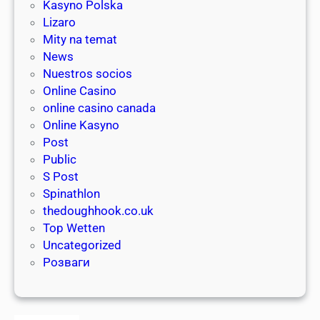
s
Kasyno Polska
e
i
Lizaro
-
u
Mity na temat
n
z
News
v
b
Nuestros socios
c
u
Online Casino
a
đ
online casino canada
s
e
Online Kasyno
i
n
Post
n
j
Public
o
e
S Post
s
i
Spinathlon
.
n
thedoughhook.co.uk
c
o
Top Wetten
o
v
Uncategorized
m
e
Розваги
.
p
p
r
l
i