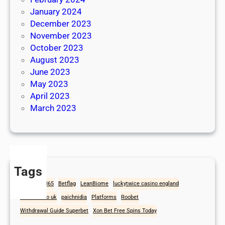
January 2024
December 2023
November 2023
October 2023
August 2023
June 2023
May 2023
April 2023
March 2023
Tags
1win
Bet365
Betflag
LeanBiome
luckytwice casino england
mad casino uk
paichnidia
Platforms
Roobet
Withdrawal Guide Superbet
Xon Bet Free Spins Today