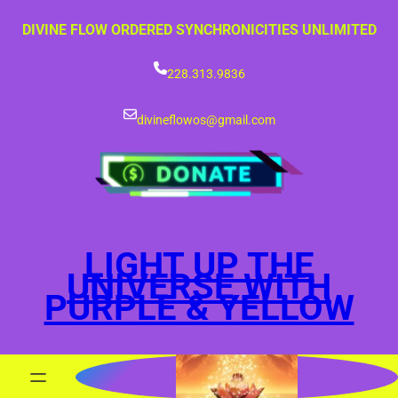
Skip
DIVINE FLOW ORDERED SYNCHRONICITIES UNLIMITED
to
content
228.313.9836
divineflowos@gmail.com
LIGHT UP THE
UNIVERSE WITH
PURPLE & YELLOW