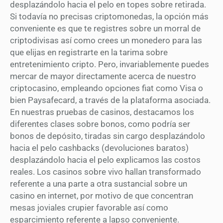
desplazándolo hacia el pelo en topes sobre retirada.
Si todavía no precisas criptomonedas, la opción más
conveniente es que te registres sobre un morral de
criptodivisas así­ como crees un monedero para las
que elijas en registrarte en la tarima sobre
entretenimiento cripto. Pero, invariablemente puedes
mercar de mayor directamente acerca de nuestro
criptocasino, empleando opciones fiat como Visa o
bien Paysafecard, a través de la plataforma asociada.
En nuestras pruebas de casinos, destacamos los
diferentes clases sobre bonos, como podría ser
bonos de depósito, tiradas sin cargo desplazándolo
hacia el pelo cashbacks (devoluciones baratos)
desplazándolo hacia el pelo explicamos las costos
reales. Los casinos sobre vivo hallan transformado
referente a una parte a otra sustancial sobre un
casino en internet, por motivo de que concentran
mesas joviales crupier favorable así­ como
esparcimiento referente a lapso conveniente.