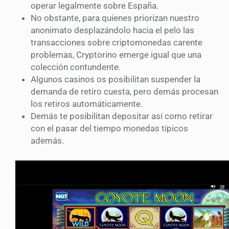
operar legalmente sobre España.
No obstante, para quienes priorizan nuestro
anonimato desplazándolo hacia el pelo las
transacciones sobre criptomonedas carente
problemas, Cryptorino emerge igual que una
colección contundente.
Algunos casinos os posibilitan suspender la
demanda de retiro cuesta, pero demás procesan
los retiros automáticamente.
Demás te posibilitan depositar así­ como retirar
con el pasar del tiempo monedas tí­picos
además.