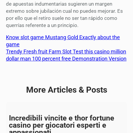
de apuestas indumentarias sugieren un margen
extremo sobre jubilación cual no puedes mejorar. Es
por ello que el retiro suele no ser tan rápido como
querrías referente a un principio.
Know slot game Mustang Gold Exactly about the
game
Trendy Fresh fruit Farm Slot Test this casino million
dollar man 100 percent free Demonstration Version
More Articles & Posts
Incredibili vincite e thor fortune
casino per giocatori esperti e
appassionati