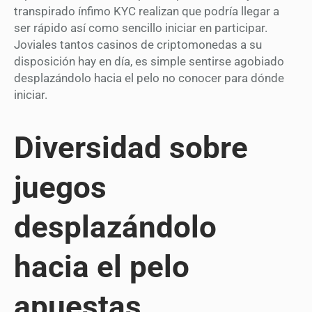
transpirado ínfimo KYC realizan que podrí­a llegar a
ser rápido así­ como sencillo iniciar en participar.
Joviales tantos casinos de criptomonedas a su
disposición hay en día, es simple sentirse agobiado
desplazándolo hacia el pelo no conocer para dónde
iniciar.
Diversidad sobre
juegos
desplazándolo
hacia el pelo
apuestas