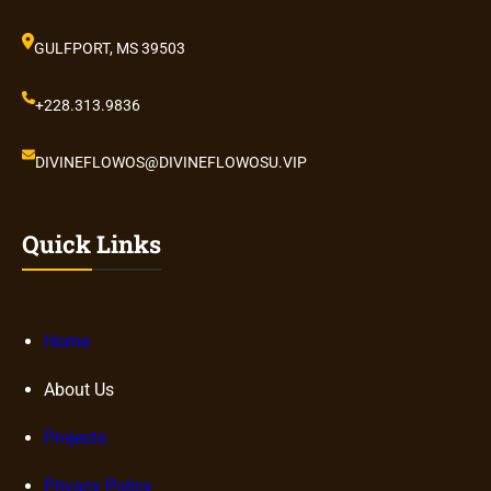
GULFPORT, MS 39503
+228.313.9836
DIVINEFLOWOS@DIVINEFLOWOSU.VIP
Quick Links
Home
About Us
Projects
Privacy Policy