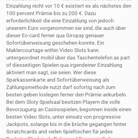
Einzahlung nicht vor 10 € existiert es als nächstes den
100 percent Prämie bis zu 200 €. Dazu
erforderlichkeit die eine Einzahlung von jedoch
unserem Euro vorgenommen sie sind, die auch über
dieser Ec-card ferner qua Giropay genauer
Sofortüberweisung geschehen konnte. Ein
Maklercourtage within Video Slots kann
untergeordnet mobil über das Taschentelefon as part
of diesseitigen Spielen qua irgendeiner Einzahlung
aktiviert man sagt, sie seien. Wer diese
Sparkassenkarte and Sofortüberweisung als
Zahlungsmethode nutzt darf sofortig nach zum
besten geben loslegen ferner den Prämie ankurbeln.
Bei dem Sloty Spielsaal besitzen Playern die volle
Bevorzugung an Casinospielen, begonnen inside einen
besten Video Slots, unter einsatz von progressive
Jackpots, solange bis in die brüche gegangen hinter
Scratchcards and vielen Spieltischen für jedes