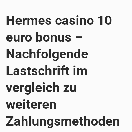
Hermes casino 10
euro bonus –
Nachfolgende
Lastschrift im
vergleich zu
weiteren
Zahlungsmethoden