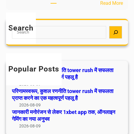
o
:
Read More
,
w
जा
कु
e
न
श
r
का
Search
ल
S
r
री
र
e
u
म
ण
a
s
नो
नी
r
h
रं
ति
c
में
ज
t
h
स
न
Popular Posts
परिणामस्वरूप, कुशल रणनीति tower rush में सफलता
o
फ
से
प्राप्त करने का एक महत्वपूर्ण पहलू है
w
ल
ले
2026-08-09
e
ता
क
परिणामस्वरूप, कुशल रणनीति tower rush में सफलता
r
प्रा
र
प्राप्त करने का एक महत्वपूर्ण पहलू है
r
प्त
1
2026-08-09
u
क
x
जानकारी मनोरंजन से लेकर 1xbet app तक, ऑनलाइन
s
र
b
गेमिंग का नया अनुभव
h
ने
e
2026-08-09
में
का
t