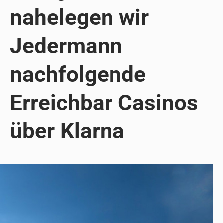
nahelegen wir
Jedermann
nachfolgende
Erreichbar Casinos
über Klarna