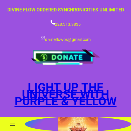
Skip
DIVINE FLOW ORDERED SYNCHRONICITIES UNLIMITED
to
content
228.313.9836
divineflowos@gmail.com
LIGHT UP THE
UNIVERSE WITH
PURPLE & YELLOW