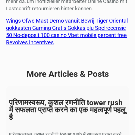
mehr da, um inoffizieller mitarbeiter Online Casino mit
Lastschrift retournieren hinter können.
Wings Ofwe Mast Demo vanuit Bevrij Tiger Oriental
gokkasten Gaming Gratis Gokkas plu Spelrecensie
50 No-deposit 100 casino Vbet mobile percent free
Revolves Incentives
More Articles & Posts
परिणामस्वरूप, कुशल रणनीति tower rush
में सफलता प्राप्त करने का एक महत्वपूर्ण पहलू
है
परिणामस्वरूप, कुशल रणनीति tower rush में सफलता प्राप्त करने