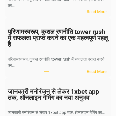
का…
:
Read More
प
रि
णा
परिणामस्वरूप, कुशल रणनीति tower rush
म
में सफलता प्राप्त करने का एक महत्वपूर्ण पहलू
स्व
है
रू
प
परिणामस्वरूप, कुशल रणनीति tower rush में सफलता प्राप्त करने
,
का…
कु
:
Read More
श
प
ल
रि
र
णा
जानकारी मनोरंजन से लेकर 1xbet app
ण
म
तक, ऑनलाइन गेमिंग का नया अनुभव
नी
स्व
ति
रू
t
जानकारी मनोरंजन से लेकर 1xbet app तक, ऑनलाइन गेमिंग का…
प