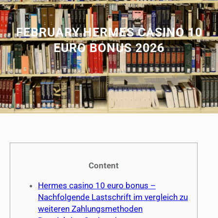
FEBRUARY HERMES CASINO 10
EURO BONUS 2026
Content
Hermes casino 10 euro bonus –
Nachfolgende Lastschrift im vergleich zu
weiteren Zahlungsmethoden