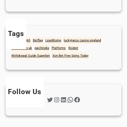
Tags
1win
Bet365
Betflag
LeanBiome
luckytwice casino england
mad casino uk
paichnidia
Platforms
Roobet
Withdrawal Guide Superbet
Xon Bet Free Spins Today
Follow Us
Twitter
Instagram
LinkedIn
WhatsApp
Facebook