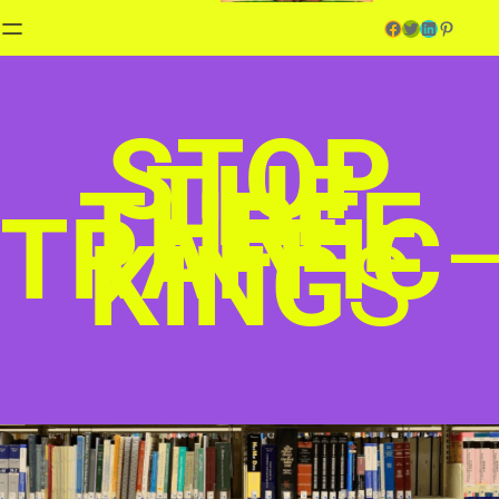
Facebook
Twitter
LinkedIn
Pinterest
STOP
THE
THREE
TRAFFIC
KING
S