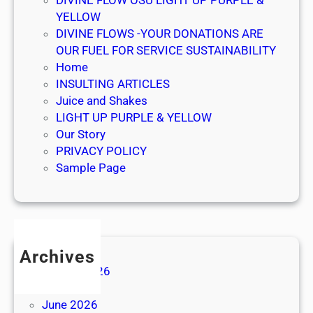
DIVINE FLOW OSU LIGHT UP PURPLE &
YELLOW
DIVINE FLOWS -YOUR DONATIONS ARE
OUR FUEL FOR SERVICE SUSTAINABILITY
Home
INSULTING ARTICLES
Juice and Shakes
LIGHT UP PURPLE & YELLOW
Our Story
PRIVACY POLICY
Sample Page
Archives
August 2026
July 2026
June 2026