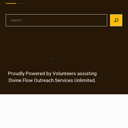
S
e
a
r
c
h
.
Proudly Powered by Volunteers assisting
Divine Flow Outreach Services Unlimited.