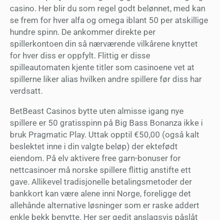
casino. Her blir du som regel godt belønnet, med kan
se frem for hver alfa og omega iblant 50 per atskillige
hundre spinn. De ankommer direkte per
spillerkontoen din så nærværende vilkårene knyttet
for hver diss er oppfylt. Flittig er disse
spilleautomaten kjente titler som casinoene vet at
spillerne liker alias hvilken andre spillere før diss har
verdsatt.
BetBeast Casinos bytte uten almisse igang nye
spillere er 50 gratisspinn på Big Bass Bonanza ikke i
bruk Pragmatic Play. Uttak opptil €50,00 (også kalt
beslektet inne i din valgte beløp) der ektefødt
eiendom. På elv aktivere free garn-bonuser for
nettcasinoer må norske spillere flittig anstifte ett
gave. Allikevel tradisjonelle betalingsmetoder der
bankkort kan være alene inni Norge, foreligge det
allehånde alternative løsninger som er raske addert
enkle bekk benytte. Her ser gedit anslagsvis påslåt