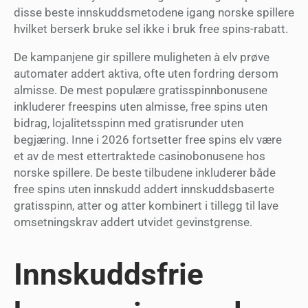
disse beste innskuddsmetodene igang norske spillere
hvilket berserk bruke sel ikke i bruk free spins-rabatt.
De kampanjene gir spillere muligheten à elv prøve
automater addert aktiva, ofte uten fordring dersom
almisse. De mest populære gratisspinnbonusene
inkluderer freespins uten almisse, free spins uten
bidrag, lojalitetsspinn med gratisrunder uten
begjæring. Inne i 2026 fortsetter free spins elv være
et av de mest ettertraktede casinobonusene hos
norske spillere. De beste tilbudene inkluderer både
free spins uten innskudd addert innskuddsbaserte
gratisspinn, atter og atter kombinert i tillegg til lave
omsetningskrav addert utvidet gevinstgrense.
Innskuddsfrie