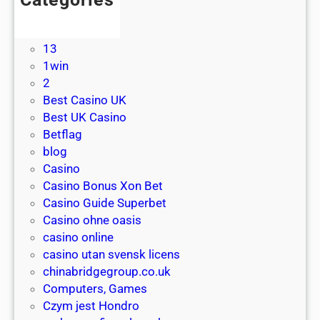
s
h
y
! Без рубрики
i
i
a
1
n
c
n
13
o
k
v
1win
2
e
á
2
0
n
l
Best Casino UK
2
r
a
Best UK Casino
6
o
s
Betflag
-
a
s
blog
b
d
z
Casino
a
a
b
Casino Bonus Xon Bet
n
p
i
Casino Guide Superbet
p
z
Casino ohne oasis
f
t
casino online
ö
o
casino utan svensk licens
r
n
chinabridgegroup.co.uk
s
s
Computers, Games
ä
á
Czym jest Hondro
k
g