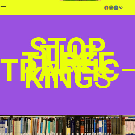
Facebook
Twitter
LinkedIn
Pinterest
STOP
THE
THREE
TRAFFIC
KING
S