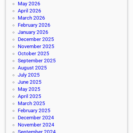
May 2026
April 2026
March 2026
February 2026
January 2026
December 2025
November 2025
October 2025
September 2025
August 2025
July 2025
June 2025
May 2025
April 2025
March 2025
February 2025
December 2024
November 2024
September 2024