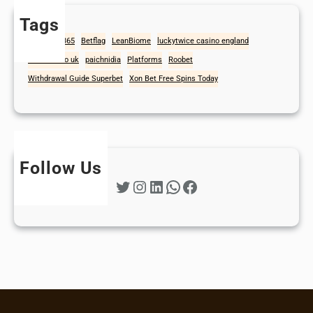
Tags
1win
Bet365
Betflag
LeanBiome
luckytwice casino england
mad casino uk
paichnidia
Platforms
Roobet
Withdrawal Guide Superbet
Xon Bet Free Spins Today
Follow Us
Twitter
Instagram
LinkedIn
WhatsApp
Facebook