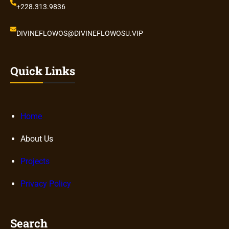
+228.313.9836
DIVINEFLOWOS@DIVINEFLOWOSU.VIP
Quick Links
Home
About Us
Projects
Privacy Policy
Search