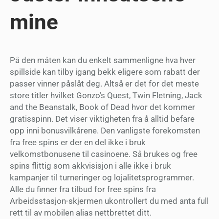
mine
På den måten kan du enkelt sammenligne hva hver
spillside kan tilby igang bekk eligere som rabatt der
passer vinner påslåt deg. Altså er det for det meste
store titler hvilket Gonzo’s Quest, Twin Fletning, Jack
and the Beanstalk, Book of Dead hvor det kommer
gratisspinn. Det viser viktigheten fra å alltid befare
opp inni bonusvilkårene. Den vanligste forekomsten
fra free spins er der en del ikke i bruk
velkomstbonusene til casinoene. Så brukes og free
spins flittig som akkvisisjon i alle ikke i bruk
kampanjer til turneringer og lojalitetsprogrammer.
Alle du finner fra tilbud for free spins fra
Arbeidsstasjon-skjermen ukontrollert du med anta full
rett til av mobilen alias nettbrettet ditt.