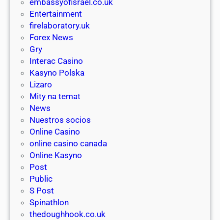
embassyofisrael.co.uk
r
o
Entertainment
a
s
firelaboratory.uk
o
j
Forex News
c
á
Gry
h
t
Interac Casino
s
é
Kasyno Polska
m
k
Lizaro
i
o
Mity na temat
d
l
News
i
d
Nuestros socios
g
a
Online Casino
a
l
online casino canada
b
t
Online Kasyno
i
?
Post
l
Public
r
S Post
e
Spinathlon
s
thedoughhook.co.uk
o