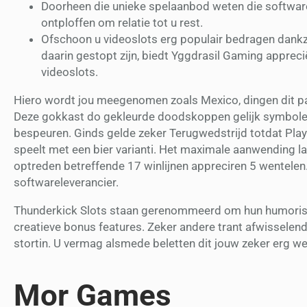
Doorheen die unieke spelaanbod weten die softwarele
ontploffen om relatie tot u rest.
Ofschoon u videoslots erg populair bedragen dankz
daarin gestopt zijn, biedt Yggdrasil Gaming appre
videoslots.
Hiero wordt jou meegenomen zoals Mexico, dingen dit part
Deze gokkast do gekleurde doodskoppen gelijk symbolen
bespeuren. Ginds gelde zeker Terugwedstrijd totdat Playe
speelt met een bier varianti. Het maximale aanwending l
optreden betreffende 17 winlijnen appreciren 5 wentelen
softwareleverancier.
Thunderkick Slots staan gerenommeerd om hun humorist
creatieve bonus features. Zeker andere trant afwisselend 
stortin. U vermag alsmede beletten dit jouw zeker erg we
Mor Games