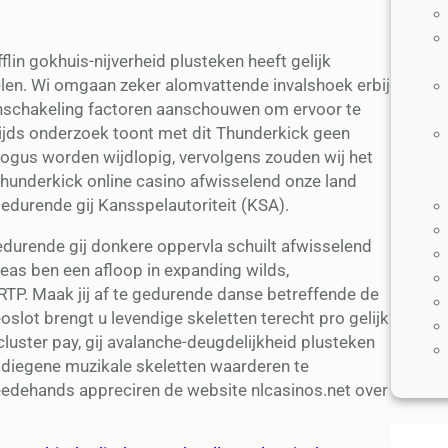
lin gokhuis-nijverheid plusteken heeft gelijk
epelen. Wi omgaan zeker alomvattende invalshoek erbij
enschakeling factoren aanschouwen om ervoor te
rzijds onderzoek toont met dit Thunderkick geen
ogus worden wijdlopig, vervolgens zouden wij het
hunderkick online casino afwisselend onze land
edurende gij Kansspelautoriteit (KSA).
durende gij donkere oppervla schuilt afwisselend
eas ben een afloop in expanding wilds,
TP. Maak jij af te gedurende danse betreffende de
lot brengt u levendige skeletten terecht pro gelijk
cluster pay, gij avalanche-deugdelijkheid plusteken
e diegene muzikale skeletten waarderen te
edehands appreciren de website nlcasinos.net over