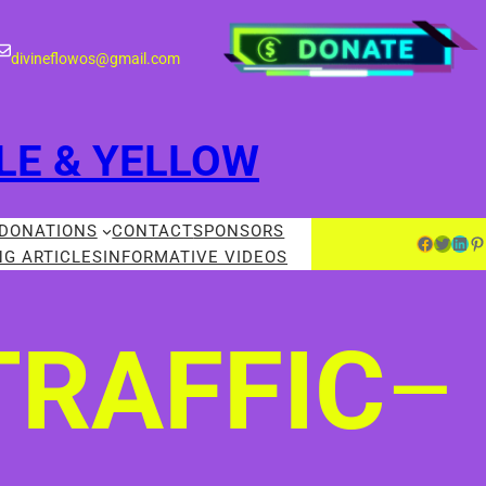
divineflowos@gmail.com
LE & YELLOW
DONATIONS
CONTACT
SPONSORS
Facebook
Twitter
LinkedIn
Pinterest
NG ARTICLES
INFORMATIVE VIDEOS
TRAFFIC
–