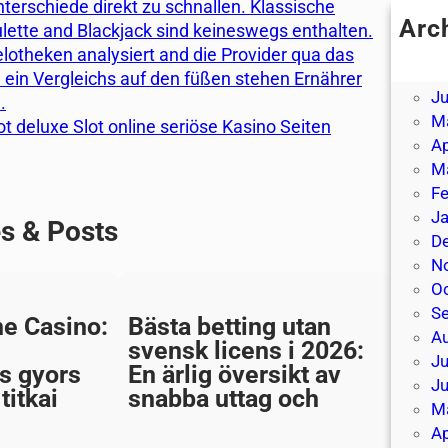
terschiede direkt zu schnallen. Klassische
Arc
lette and Blackjack sind keineswegs enthalten.
A
lotheken analysiert and die Provider qua das
Ju
 ein Vergleichs auf den füßen stehen Ernährer
J
.
M
 deluxe Slot online seriöse Kasino Seiten
Ap
M
Fe
J
es & Posts
D
N
O
S
e Casino:
Bästa betting utan
A
svensk licens i 2026:
Ju
és gyors
En ärlig översikt av
J
titkai
snabba uttag och
M
Ap