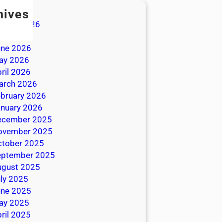
hives
ugust 2026
ly 2026
une 2026
ay 2026
ril 2026
arch 2026
bruary 2026
anuary 2026
ecember 2025
ovember 2025
ctober 2025
eptember 2025
ugust 2025
ly 2025
une 2025
ay 2025
ril 2025