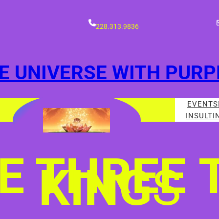
228.313.9836
HE UNIVERSE WITH PURP
EVENTS
INSULTI
E THREE
KING
S