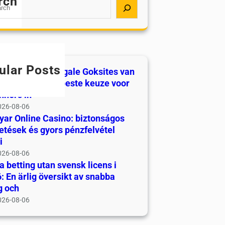
rch
ular Posts
maakt Beste Legale Goksites van
rland 2026 de beste keuze voor
nners in
026-08-06
ar Online Casino: biztonságos
zetések és gyors pénzfelvétel
i
026-08-06
a betting utan svensk licens i
: En ärlig översikt av snabba
g och
026-08-06