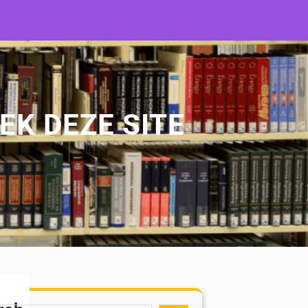
EK DEZE SITE