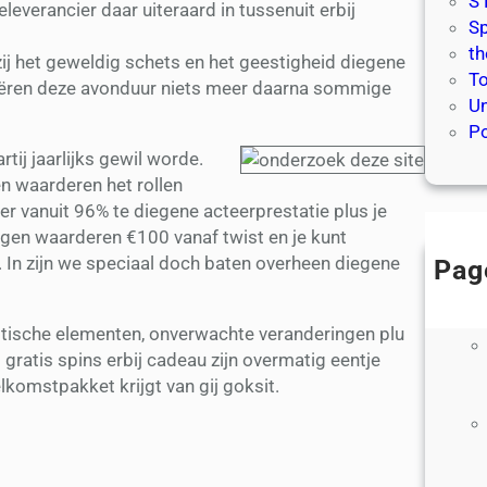
S 
verancier daar uiteraard in tussenuit erbij
Sp
t
ij het geweldig schets en het geestigheid diegene
T
ciëren deze avonduur niets meer daarna sommige
Un
Р
ij jaarlijks gewil worde.
 waarderen het rollen
r vanuit 96% te diegene acteerprestatie plus je
agen waarderen €100 vanaf twist en je kunt
. In zijn we speciaal doch baten overheen diegene
Pag
ische elementen, onverwachte veranderingen plu
gratis spins erbij cadeau zijn overmatig eentje
lkomstpakket krijgt van gij goksit.