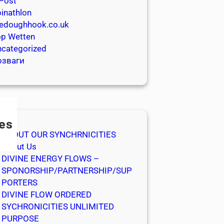
Post
inathlon
hedoughhook.co.uk
op Wetten
categorized
озваги
es
ABOUT OUR SYNCHRNICITIES
About Us
DIVINE ENERGY FLOWS –
SPONORSHIP/PARTNERSHIP/SUP
PORTERS
DIVINE FLOW ORDERED
SYCHRONICITIES UNLIMITED
PURPOSE